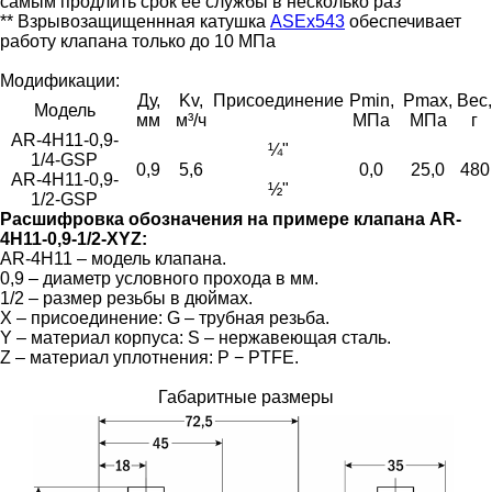
самым продлить срок ее службы в несколько раз
** Взрывозащищеннная катушка
ASEx543
обеспечивает
работу клапана только до 10 МПа
Модификации:
Ду,
Kv,
Присоединение
Pmin,
Pmax,
Вес,
Модель
мм
м³/ч
МПа
МПа
г
AR-4H11-0,9-
¼"
1/4-GSP
0,9
5,6
0,0
25,0
480
AR-4H11-0,9-
½"
1/2-GSP
Расшифровка обозначения на примере клапана AR-
4H11-0,9-1/2-XYZ:
AR-4H11 – модель клапана.
0,9 – диаметр условного прохода в мм.
1/2 – размер резьбы в дюймах.
X – присоединение: G – трубная резьба.
Y – материал корпуса: S – нержавеющая сталь.
Z – материал уплотнения: P − PTFE.
Габаритные размеры