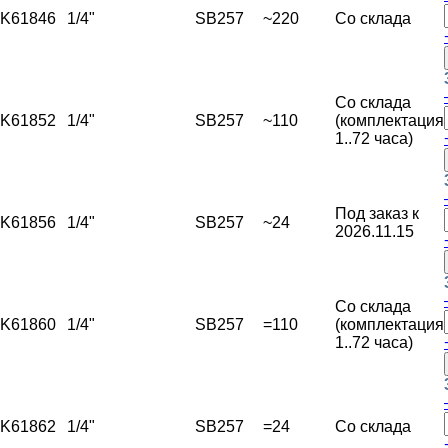
K61846
1/4"
SB257
~220
Со склада
Со склада
K61852
1/4"
SB257
~110
(комплектация
1..72 часа)
Под заказ к
K61856
1/4"
SB257
~24
2026.11.15
Со склада
K61860
1/4"
SB257
=110
(комплектация
1..72 часа)
K61862
1/4"
SB257
=24
Со склада