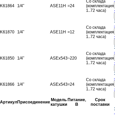
Со склада
K61864
1/4"
ASE11H
=24
(комплектация
1..72 часа)
Со склада
K61870
1/4"
ASE11H
=12
(комплектация
1..72 часа)
Со склада
K61850
1/4"
ASEx543
~220
(комплектация
1..72 часа)
Со склада
K61866
1/4"
ASEx543
=24
(комплектация
1..72 часа)
Модель
Питание,
Срок
Артикул
Присоединение
катушки
В
поставки