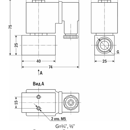
G=¼", ½"