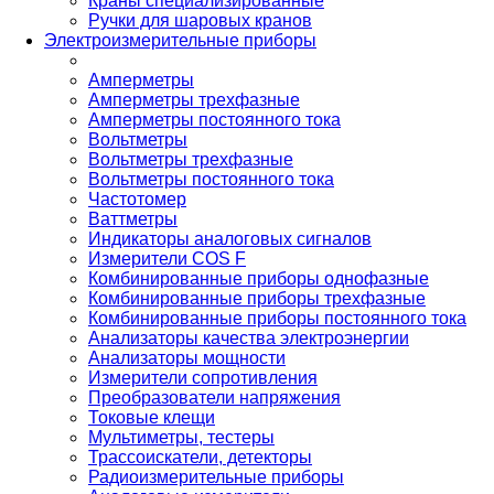
Краны специализированные
Ручки для шаровых кранов
Электроизмерительные приборы
Амперметры
Амперметры трехфазные
Амперметры постоянного тока
Вольтметры
Вольтметры трехфазные
Вольтметры постоянного тока
Частотомер
Ваттметры
Индикаторы аналоговых сигналов
Измерители COS F
Комбинированные приборы однофазные
Комбинированные приборы трехфазные
Комбинированные приборы постоянного тока
Анализаторы качества электроэнергии
Анализаторы мощности
Измерители сопротивления
Преобразователи напряжения
Токовые клещи
Мультиметры, тестеры
Трассоискатели, детекторы
Радиоизмерительные приборы