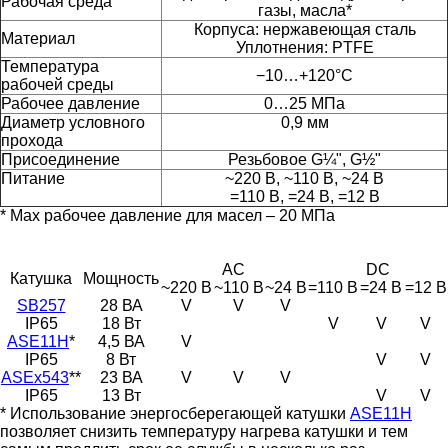
Рабочая среда
газы, масла*
Корпуса: нержавеющая сталь
Материал
Уплотнения: PTFE
Температура
−10…+120°С
рабочей среды
Рабочее давление
0…25 МПа
Диаметр условного
0,9 мм
прохода
Присоединение
Резьбовое G¼", G½"
Питание
~220 В, ~110 В, ~24 В
=110 В, =24 В, =12 В
* Max рабочее давление для масел – 20 МПа
AC
DC
Катушка
Мощность
~220 В
~110 В
~24 В
=110 В
=24 В
=12 В
SB257
28 ВА
V
V
V
IP65
18 Вт
V
V
V
ASE11H
*
4,5 ВА
V
IP65
8 Вт
V
V
ASEx543
**
23 ВА
V
V
V
IP65
13 Вт
V
V
* Использование энергосберегающей катушки
ASE11H
позволяет снизить температуру нагрева катушки и тем