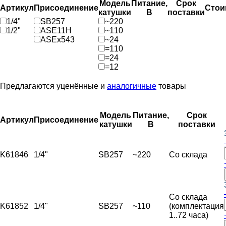
Модель
Питание,
Срок
Артикул
Присоединение
Стои
катушки
В
поставки
1/4"
SB257
~220
1/2"
ASE11H
~110
ASEx543
~24
=110
=24
=12
Предлагаются уценённые и
аналогичные
товары
Модель
Питание,
Срок
Артикул
Присоединение
катушки
В
поставки
K61846
1/4"
SB257
~220
Со склада
Со склада
K61852
1/4"
SB257
~110
(комплектация
1..72 часа)