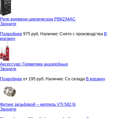
Реле времени циклическое
РВК234AC
Звоните
Подробнее
975
руб.
Наличие:
Снято с производства
В
корзину
Аксессуар:
Герметики анаэробные
Звоните
Подробнее
от 195
руб.
Наличие:
Со склада
В корзину
Фитинг резьбовой – ниппель
VTr.582.N
Звоните