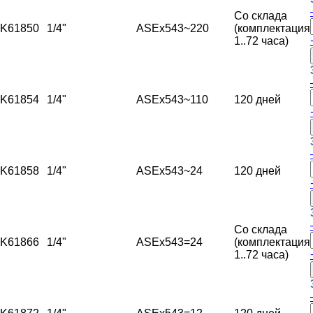
Со склада
K61850
1/4"
ASEx543
~220
(комплектация
1..72 часа)
K61854
1/4"
ASEx543
~110
120 дней
K61858
1/4"
ASEx543
~24
120 дней
Со склада
K61866
1/4"
ASEx543
=24
(комплектация
1..72 часа)