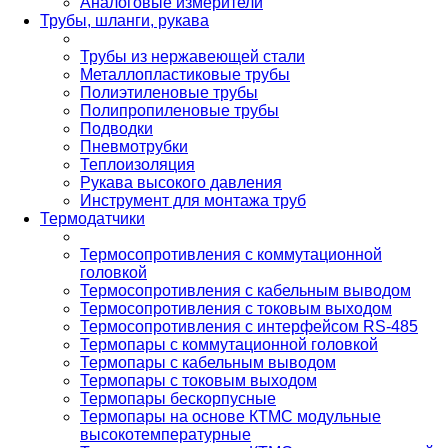
Аналоговые измерители
Трубы, шланги, рукава
Трубы из нержавеющей стали
Металлопластиковые трубы
Полиэтиленовые трубы
Полипропиленовые трубы
Подводки
Пневмотрубки
Теплоизоляция
Рукава высокого давления
Инструмент для монтажа труб
Термодатчики
Термосопротивления с коммутационной
головкой
Термосопротивления с кабельным выводом
Термосопротивления с токовым выходом
Термосопротивления с интерфейсом RS-485
Термопары с коммутационной головкой
Термопары с кабельным выводом
Термопары с токовым выходом
Термопары бескорпусные
Термопары на основе КТМС модульные
высокотемпературные