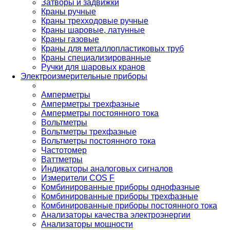
Затворы и задвижки
Краны ручные
Краны трехходовые ручные
Краны шаровые, латунные
Краны газовые
Краны для металлопластиковых труб
Краны специализированные
Ручки для шаровых кранов
Электроизмерительные приборы
Амперметры
Амперметры трехфазные
Амперметры постоянного тока
Вольтметры
Вольтметры трехфазные
Вольтметры постоянного тока
Частотомер
Ваттметры
Индикаторы аналоговых сигналов
Измерители COS F
Комбинированные приборы однофазные
Комбинированные приборы трехфазные
Комбинированные приборы постоянного тока
Анализаторы качества электроэнергии
Анализаторы мощности