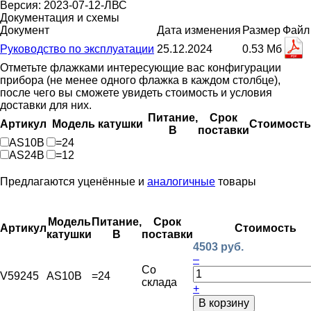
Версия: 2023-07-12-ЛВС
Документация и схемы
Документ
Дата изменения
Размер
Файл
Руководство по эксплуатации
25.12.2024
0.53 Мб
Отметьте флажками интересующие вас конфигурации
прибора (не менее одного флажка в каждом столбце),
после чего вы сможете увидеть стоимость и условия
доставки для них.
Питание,
Срок
Артикул
Модель катушки
Стоимость
В
поставки
AS10B
=24
AS24B
=12
Предлагаются уценённые и
аналогичные
товары
Модель
Питание,
Срок
Артикул
Стоимость
катушки
В
поставки
4503 руб.
–
Со
V59245
AS10B
=24
склада
+
В корзину