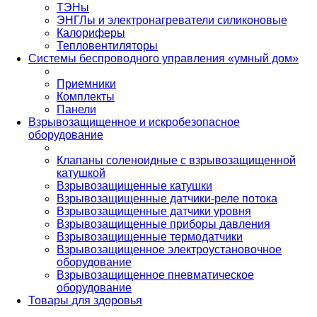
ТЭНы
ЭНГЛы и электронагреватели силиконовые
Калориферы
Тепловентиляторы
Системы беспроводного управления «умный дом»
Приемники
Комплекты
Панели
Взрывозащищенное и искробезопасное
оборудование
Клапаны соленоидные с взрывозащищенной
катушкой
Взрывозащищенные катушки
Взрывозащищенные датчики-реле потока
Взрывозащищенные датчики уровня
Взрывозащищенные приборы давления
Взрывозащищенные термодатчики
Взрывозащищенное электроустановочное
оборудование
Взрывозащищенное пневматическое
оборудование
Товары для здоровья