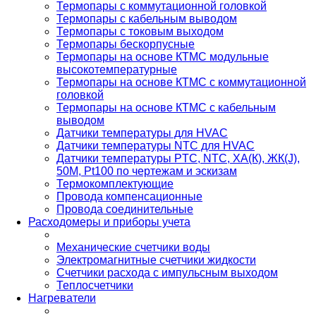
Термопары с коммутационной головкой
Термопары с кабельным выводом
Термопары с токовым выходом
Термопары бескорпусные
Термопары на основе КТМС модульные
высокотемпературные
Термопары на основе КТМС с коммутационной
головкой
Термопары на основе КТМС с кабельным
выводом
Датчики температуры для HVAC
Датчики температуры NTC для HVAC
Датчики температуры PTС, NTC, ХА(К), ЖК(J),
50М, Pt100 по чертежам и эскизам
Термокомплектующие
Провода компенсационные
Провода соединительные
Расходомеры и приборы учета
Механические счетчики воды
Электромагнитные счетчики жидкости
Счетчики расхода с импульсным выходом
Теплосчетчики
Нагреватели