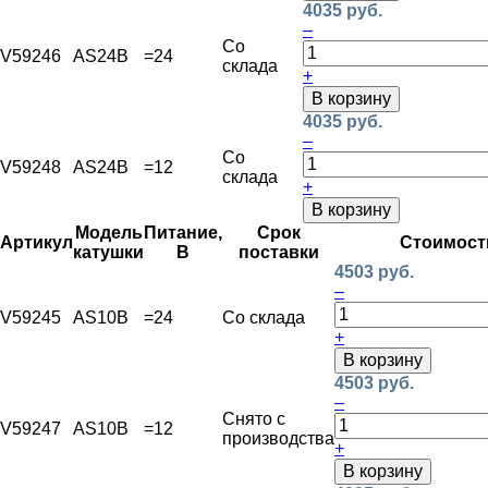
4035 руб.
–
Со
V59246
AS24B
=24
склада
+
В корзину
4035 руб.
–
Со
V59248
AS24B
=12
склада
+
В корзину
Модель
Питание,
Срок
Артикул
Стоимост
катушки
В
поставки
4503 руб.
–
V59245
AS10B
=24
Со склада
+
В корзину
4503 руб.
–
Снято с
V59247
AS10B
=12
производства
+
В корзину