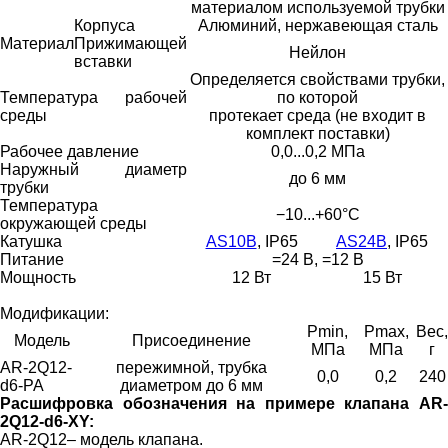
материалом используемой трубки
Корпуса
Алюминий, нержавеющая сталь
Материал
Прижимающей
Нейлон
вставки
Определяется свойствами трубки,
Температура рабочей
по которой
среды
протекает среда (не входит в
комплект поставки)
Рабочее давление
0,0...0,2 МПа
Наружный диаметр
до 6 мм
трубки
Температура
−10...+60°С
окружающей среды
Катушка
AS10B
, IP65
AS24B
, IP65
Питание
=24 В, =12 В
Мощность
12 Вт
15 Вт
Модификации:
Pmin,
Pmax,
Вес,
Модель
Присоединение
МПа
МПа
г
AR-2Q12-
пережимной, трубка
0,0
0,2
240
d6-PA
диаметром до 6 мм
Расшифровка обозначения на примере клапана AR-
2Q12-d6-XY:
AR-2Q12– модель клапана.