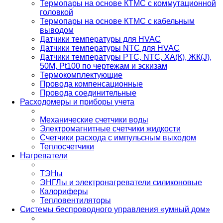
Термопары на основе КТМС с коммутационной
головкой
Термопары на основе КТМС с кабельным
выводом
Датчики температуры для HVAC
Датчики температуры NTC для HVAC
Датчики температуры PTС, NTC, ХА(К), ЖК(J),
50М, Pt100 по чертежам и эскизам
Термокомплектующие
Провода компенсационные
Провода соединительные
Расходомеры и приборы учета
Механические счетчики воды
Электромагнитные счетчики жидкости
Счетчики расхода с импульсным выходом
Теплосчетчики
Нагреватели
ТЭНы
ЭНГЛы и электронагреватели силиконовые
Калориферы
Тепловентиляторы
Системы беспроводного управления «умный дом»