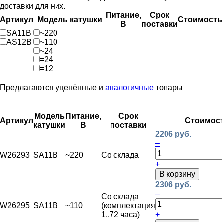
доставки для них.
Питание,
Срок
Артикул
Модель катушки
Стоимость
В
поставки
SA11B
~220
AS12B
~110
~24
=24
=12
Предлагаются уценённые и
аналогичные
товары
Модель
Питание,
Срок
Артикул
Стоимос
катушки
В
поставки
2206 руб.
–
W26293
SA11B
~220
Со склада
+
В корзину
2306 руб.
–
Со склада
W26295
SA11B
~110
(комплектация
1..72 часа)
+