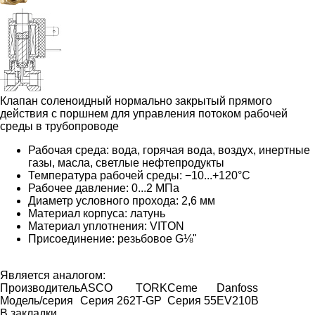
Клапан соленоидный нормально закрытый прямого
действия с поршнем для управления потоком рабочей
среды в трубопроводе
Рабочая среда: вода, горячая вода, воздух, инертные
газы, масла, светлые нефтепродукты
Температура рабочей среды: −10...+120°С
Рабочее давление: 0...2 МПа
Диаметр условного прохода: 2,6 мм
Материал корпуса: латунь
Материал уплотнения: VITON
Присоединение: резьбовое G⅛"
Является аналогом:
Производитель
ASCO
TORK
Ceme
Danfoss
Модель/серия
Серия 262
T-GP
Серия 55
EV210B
В закладки