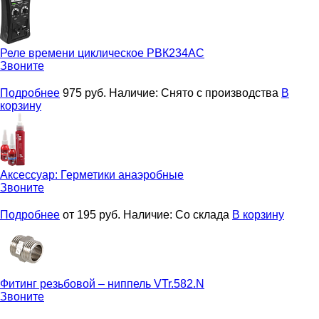
Реле времени циклическое
РВК234AC
Звоните
Подробнее
975
руб.
Наличие:
Снято с производства
В
корзину
Аксессуар:
Герметики анаэробные
Звоните
Подробнее
от 195
руб.
Наличие:
Со склада
В корзину
Фитинг резьбовой – ниппель
VTr.582.N
Звоните