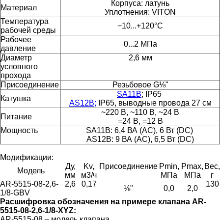
Корпуса: латунь
Материал
Уплотнения: VITON
Температура
−10...+120°С
рабочей среды
Рабочее
0...2 МПа
давление
Диаметр
2,6 мм
условного
прохода
Присоединение
Резьбовое G⅛"
SA11B
; IP65
Катушка
AS12B;
IP65, выводные провода 27 см
~220 В, ~110 В, ~24 В
Питание
=24 В, =12 В
Мощность
SA11B: 6,4 ВА (АС), 6 Вт (DC)
AS12B: 9 ВА (AC), 6,5 Вт (DC)
Модификации:
Ду,
Kv,
Присоединение
Pmin,
Pmax,
Вес,
Модель
мм
м3/ч
МПа
МПа
г
AR-5515-08-2,6-
2,6
0,17
130
⅛"
0,0
2,0
1/8-GBV
Расшифровка обозначения на примере клапана AR-
5515-08-2,6-1/8-XYZ:
AR-5515-08 – модель клапана.