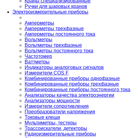
Краны специализированные
Ручки для шаровых кранов
Электроизмерительные приборы
Амперметры
Амперметры трехфазные
Амперметры постоянного тока
Вольтметры
Вольтметры трехфазные
Вольтметры постоянного тока
Частотомер
Ваттметры
Индикаторы аналоговых сигналов
Измерители COS F
Комбинированные приборы однофазные
Комбинированные приборы трехфазные
Комбинированные приборы постоянного тока
Анализаторы качества электроэнергии
Анализаторы мощности
Измерители сопротивления
Преобразователи напряжения
Токовые клещи
Мультиметры, тестеры
Трассоискатели, детекторы
Радиоизмерительные приборы