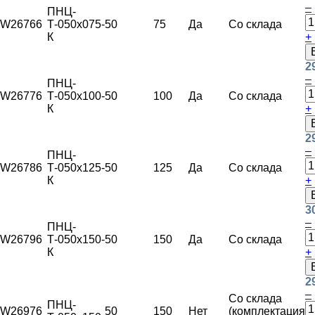
–
ПНЦ-
W26766
Т-050х075-
50
75
Да
Со склада
К
+
2
–
ПНЦ-
W26776
Т-050х100-
50
100
Да
Со склада
К
+
2
–
ПНЦ-
W26786
Т-050х125-
50
125
Да
Со склада
К
+
3
–
ПНЦ-
W26796
Т-050х150-
50
150
Да
Со склада
К
+
2
–
Со склада
ПНЦ-
W26976
50
150
Нет
(комплектация