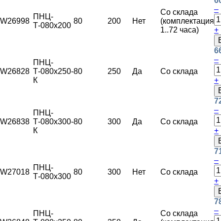
6
–
Со склада
ПНЦ-
W26998
80
200
Нет
(комплектация
Т-080х200
1..72 часа)
+
6
–
ПНЦ-
W26828
Т-080х250-
80
250
Да
Со склада
К
+
7
–
ПНЦ-
W26838
Т-080х300-
80
300
Да
Со склада
К
+
7
–
ПНЦ-
W27018
80
300
Нет
Со склада
Т-080х300
+
7
–
ПНЦ-
Со склада