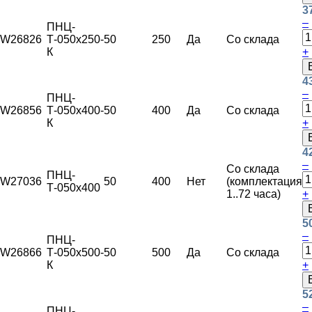
3
–
ПНЦ-
W26826
Т-050х250-
50
250
Да
Со склада
К
+
4
–
ПНЦ-
W26856
Т-050х400-
50
400
Да
Со склада
К
+
4
–
Со склада
ПНЦ-
W27036
50
400
Нет
(комплектация
Т-050х400
1..72 часа)
+
5
–
ПНЦ-
W26866
Т-050х500-
50
500
Да
Со склада
К
+
5
–
ПНЦ-