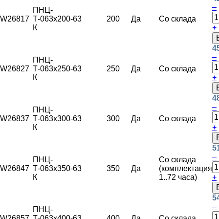
–
ПНЦ-
W26817
Т-063х200-
63
200
Да
Со склада
К
+
4
–
ПНЦ-
W26827
Т-063х250-
63
250
Да
Со склада
К
+
4
–
ПНЦ-
W26837
Т-063х300-
63
300
Да
Со склада
К
+
5
–
ПНЦ-
Со склада
W26847
Т-063х350-
63
350
Да
(комплектация
К
1..72 часа)
+
5
–
ПНЦ-
W26857
Т-063х400-
63
400
Да
Со склада