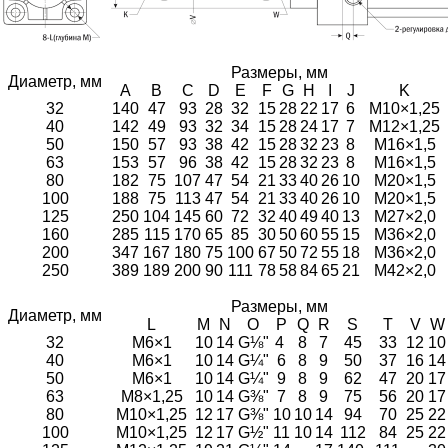
Размеры, мм
Диаметр, мм
A
B
C
D
E
F
G
H
I
J
K
32
140
47
93
28
32
15
28
22
17
6
M10×1,25
40
142
49
93
32
34
15
28
24
17
7
М12×1,25
50
150
57
93
38
42
15
28
32
23
8
М16×1,5
63
153
57
96
38
42
15
28
32
23
8
М16×1,5
80
182
75
107
47
54
21
33
40
26
10
М20×1,5
100
188
75
113
47
54
21
33
40
26
10
М20×1,5
125
250
104
145
60
72
32
40
49
40
13
М27×2,0
160
285
115
170
65
85
30
50
60
55
15
М36×2,0
200
347
167
180
75
100
67
50
72
55
18
М36×2,0
250
389
189
200
90
111
78
58
84
65
21
М42×2,0
Размеры, мм
Диаметр, мм
L
M
N
O
P
Q
R
S
T
V
W
32
М6×1
10
14
G⅛"
4
8
7
45
33
12
10
40
М6×1
10
14
G¼"
6
8
9
50
37
16
14
50
М6×1
10
14
G¼"
9
8
9
62
47
20
17
63
М8×1,25
10
14
G⅜"
7
8
9
75
56
20
17
80
М10×1,25
12
17
G⅜"
10
10
14
94
70
25
22
100
М10×1,25
12
17
G½"
11
10
14
112
84
25
22