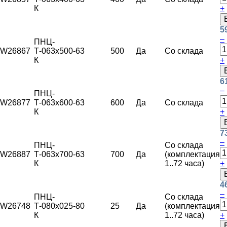
К
+
5
–
ПНЦ-
W26867
Т-063х500-
63
500
Да
Со склада
К
+
6
–
ПНЦ-
W26877
Т-063х600-
63
600
Да
Со склада
К
+
7
–
ПНЦ-
Со склада
W26887
Т-063х700-
63
700
Да
(комплектация
К
1..72 часа)
+
4
–
ПНЦ-
Со склада
W26748
Т-080х025-
80
25
Да
(комплектация
К
1..72 часа)
+