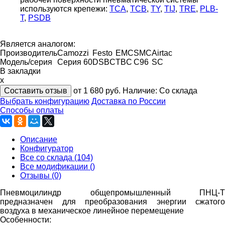
используются крепежи:
TCA
,
TCB
,
TY
,
TIJ
,
TRE
,
PLB-
T
,
PSDB
Является аналогом:
Производитель
Camozzi
Festo
EMC
SMC
Airtac
Модель/серия
Серия 60
DSBC
TBC
C96
SC
В закладки
x
Составить отзыв
от 1 680
руб.
Наличие:
Со склада
Выбрать конфигурацию
Доставка по России
Способы оплаты
Описание
Конфигуратор
Все со склада (104)
Все модификации ()
Отзывы (0)
Пневмоцилиндр общепромышленный ПНЦ-Т
предназначен для преобразования энергии сжатого
воздуха в механическое линейное перемещение
Особенности: