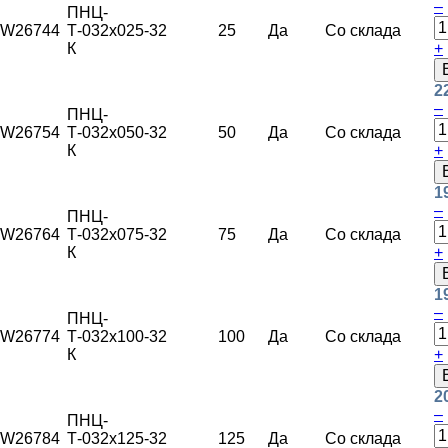
–
ПНЦ-
W26744
Т-032х025-
32
25
Да
Со склада
К
+
2
–
ПНЦ-
W26754
Т-032х050-
32
50
Да
Со склада
К
+
1
–
ПНЦ-
W26764
Т-032х075-
32
75
Да
Со склада
К
+
1
–
ПНЦ-
W26774
Т-032х100-
32
100
Да
Со склада
К
+
2
–
ПНЦ-
W26784
Т-032х125-
32
125
Да
Со склада