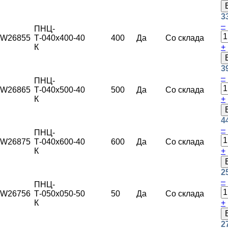
3
–
ПНЦ-
W26855
Т-040х400-
40
400
Да
Со склада
К
+
3
–
ПНЦ-
W26865
Т-040х500-
40
500
Да
Со склада
К
+
4
–
ПНЦ-
W26875
Т-040х600-
40
600
Да
Со склада
К
+
2
–
ПНЦ-
W26756
Т-050х050-
50
50
Да
Со склада
К
+
2