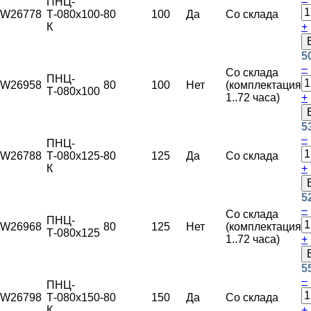
ПНЦ-
W26778
Т-080х100-
80
100
Да
Со склада
К
+
5
–
Со склада
ПНЦ-
W26958
80
100
Нет
(комплектация
Т-080х100
1..72 часа)
+
5
–
ПНЦ-
W26788
Т-080х125-
80
125
Да
Со склада
К
+
5
–
Со склада
ПНЦ-
W26968
80
125
Нет
(комплектация
Т-080х125
1..72 часа)
+
5
–
ПНЦ-
W26798
Т-080х150-
80
150
Да
Со склада
К
+