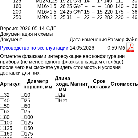
125
М12×1,25
19
21
G½"
14
–
17
140
111
–
30
160
М16×1,5
26
25
G½"
–
–
–
180
140
–
36
200
М16×1,5
24
25
G¾"
15
–
15
220
175
–
36
250
М20×1,5
25
31
–
22
–
22
282
220
–
46
Версия: 2026-05-14-СДГ
Документация и схемы
Документ
Дата изменения
Размер
Файл
Руководство по эксплуатации
14.05.2026
0.59 Мб
Отметьте флажками интересующие вас конфигурации
прибора (не менее одного флажка в каждом столбце),
после чего вы сможете увидеть стоимость и условия
доставки для них.
Длина
Диаметр
Срок
Артикул
хода,
Магнит
Стоимость
поршня, мм
поставки
мм
32
10
Да
40
25
Нет
50
50
63
75
80
100
100
125
125
150
160
175