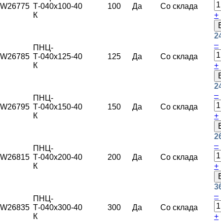
W26775
Т-040х100-
40
100
Да
Со склада
К
+
2
–
ПНЦ-
W26785
Т-040х125-
40
125
Да
Со склада
К
+
2
–
ПНЦ-
W26795
Т-040х150-
40
150
Да
Со склада
К
+
2
–
ПНЦ-
W26815
Т-040х200-
40
200
Да
Со склада
К
+
3
–
ПНЦ-
W26835
Т-040х300-
40
300
Да
Со склада
К
+