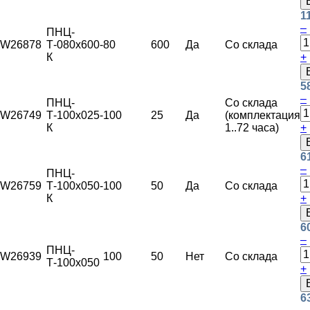
1
–
ПНЦ-
W26878
Т-080х600-
80
600
Да
Со склада
К
+
5
–
ПНЦ-
Со склада
W26749
Т-100х025-
100
25
Да
(комплектация
К
1..72 часа)
+
6
–
ПНЦ-
W26759
Т-100х050-
100
50
Да
Со склада
К
+
6
–
ПНЦ-
W26939
100
50
Нет
Со склада
Т-100х050
+
6