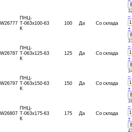
3
–
ПНЦ-
W26777
Т-063х100-
63
100
Да
Со склада
К
+
3
–
ПНЦ-
W26787
Т-063х125-
63
125
Да
Со склада
К
+
3
–
ПНЦ-
W26797
Т-063х150-
63
150
Да
Со склада
К
+
3
–
ПНЦ-
W26807
Т-063х175-
63
175
Да
Со склада
К
+
4