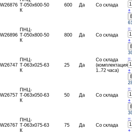
W26876
Т-050х600-
50
600
Да
Со склада
К
+
6
–
ПНЦ-
W26896
Т-050х800-
50
800
Да
Со склада
К
+
3
–
ПНЦ-
Со склада
W26747
Т-063х025-
63
25
Да
(комплектация
К
1..72 часа)
+
2
–
ПНЦ-
W26757
Т-063х050-
63
50
Да
Со склада
К
+
3
–
ПНЦ-
W26767
Т-063х075-
63
75
Да
Со склада
К
+