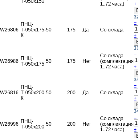
Т-050х150
1..72 часа)
+
3
–
ПНЦ-
W26806
Т-050х175-
50
175
Да
Со склада
К
+
3
–
Со склада
ПНЦ-
W26986
50
175
Нет
(комплектация
Т-050х175
1..72 часа)
+
3
–
ПНЦ-
W26816
Т-050х200-
50
200
Да
Со склада
К
+
3
–
Со склада
ПНЦ-
W26996
50
200
Нет
(комплектация
Т-050х200
1..72 часа)
+