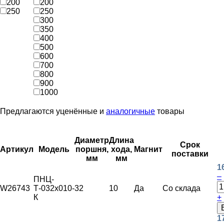
200
200
250
250
300
350
400
500
600
700
800
900
1000
Предлагаются уценённые и
аналогичные
товары
Диаметр
Длина
Срок
Артикул
Модель
поршня,
хода,
Магнит
поставки
мм
мм
1
–
ПНЦ-
W26743
Т-032х010-
32
10
Да
Со склада
К
+
1