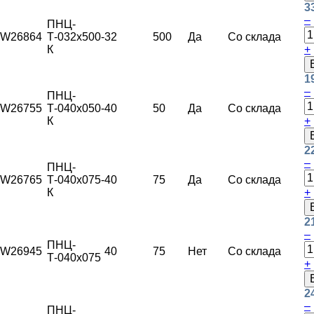
3
–
ПНЦ-
W26864
Т-032х500-
32
500
Да
Со склада
К
+
1
–
ПНЦ-
W26755
Т-040х050-
40
50
Да
Со склада
К
+
2
–
ПНЦ-
W26765
Т-040х075-
40
75
Да
Со склада
К
+
2
–
ПНЦ-
W26945
40
75
Нет
Со склада
Т-040х075
+
2
–
ПНЦ-