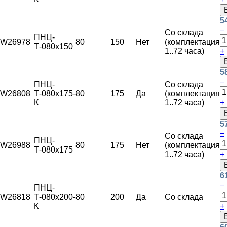
5
–
Со склада
ПНЦ-
W26978
80
150
Нет
(комплектация
Т-080х150
1..72 часа)
+
5
–
ПНЦ-
Со склада
W26808
Т-080х175-
80
175
Да
(комплектация
К
1..72 часа)
+
5
–
Со склада
ПНЦ-
W26988
80
175
Нет
(комплектация
Т-080х175
1..72 часа)
+
6
–
ПНЦ-
W26818
Т-080х200-
80
200
Да
Со склада
К
+