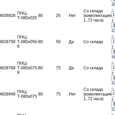
4
–
Со склада
ПНЦ-
W26928
80
25
Нет
(комплектация
Т-080х025
1..72 часа)
+
4
–
ПНЦ-
W26758
Т-080х050-
80
50
Да
Со склада
К
+
4
–
ПНЦ-
W26768
Т-080х075-
80
75
Да
Со склада
К
+
4
–
Со склада
ПНЦ-
W26948
80
75
Нет
(комплектация
Т-080х075
1..72 часа)
+
5
–