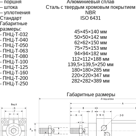
– поршня
Алюминиевый сплав
– штока
Сталь с твердым хромовым покрытием
– уплотнения
NBR
Стандарт
ISO 6431
Габаритные
размеры:
45×45×140 мм
- ПНЦ-Т-032
50×50×142 мм
- ПНЦ-Т-040
62×62×150 мм
- ПНЦ-Т-050
75×75×153 мм
- ПНЦ-Т-063
94×94×182 мм
- ПНЦ-Т-080
112×112×188 мм
- ПНЦ-Т-100
139,5×139,5×250 мм
- ПНЦ-Т-125
180×180×285 мм
- ПНЦ-Т-160
220×220×347 мм
- ПНЦ-Т-200
282×282×389 мм
- ПНЦ-Т-250
Габаритные размеры