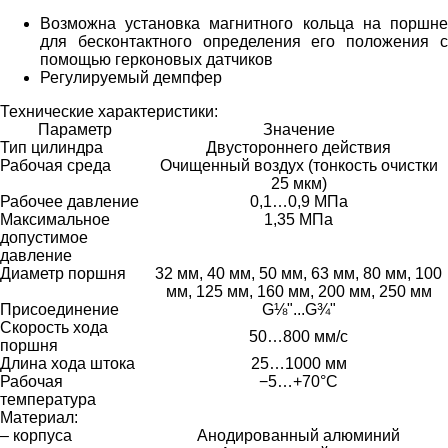
Возможна установка магнитного кольца на поршне
для бесконтактного определения его положения с
помощью герконовых датчиков
Регулируемый демпфер
Технические характеристики:
Параметр
Значение
Тип цилиндра
Двустороннего действия
Рабочая среда
Очищенный воздух (тонкость очистки
25 мкм)
Рабочее давление
0,1…0,9 МПа
Максимальное
1,35 МПа
допустимое
давление
Диаметр поршня
32 мм, 40 мм, 50 мм, 63 мм, 80 мм, 100
мм, 125 мм, 160 мм, 200 мм, 250 мм
Присоединение
G⅛"...G¾"
Скорость хода
50…800 мм/с
поршня
Длина хода штока
25…1000 мм
Рабочая
−5…+70°C
температура
Материал:
– корпуса
Анодированный алюминий