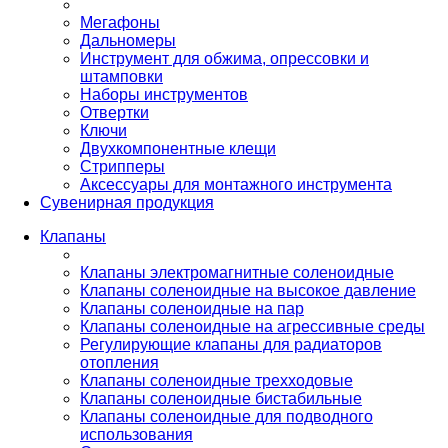
Мегафоны
Дальномеры
Инструмент для обжима, опрессовки и
штамповки
Наборы инструментов
Отвертки
Ключи
Двухкомпонентные клещи
Стрипперы
Аксессуары для монтажного инструмента
Сувенирная продукция
Клапаны
Клапаны электромагнитные соленоидные
Клапаны соленоидные на высокое давление
Клапаны соленоидные на пар
Клапаны соленоидные на агрессивные среды
Регулирующие клапаны для радиаторов
отопления
Клапаны соленоидные трехходовые
Клапаны соленоидные бистабильные
Клапаны соленоидные для подводного
использования