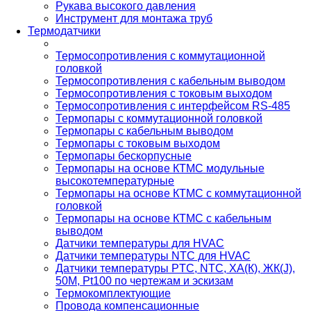
Рукава высокого давления
Инструмент для монтажа труб
Термодатчики
Термосопротивления с коммутационной
головкой
Термосопротивления с кабельным выводом
Термосопротивления с токовым выходом
Термосопротивления с интерфейсом RS-485
Термопары с коммутационной головкой
Термопары с кабельным выводом
Термопары с токовым выходом
Термопары бескорпусные
Термопары на основе КТМС модульные
высокотемпературные
Термопары на основе КТМС с коммутационной
головкой
Термопары на основе КТМС с кабельным
выводом
Датчики температуры для HVAC
Датчики температуры NTC для HVAC
Датчики температуры PTС, NTC, ХА(К), ЖК(J),
50М, Pt100 по чертежам и эскизам
Термокомплектующие
Провода компенсационные