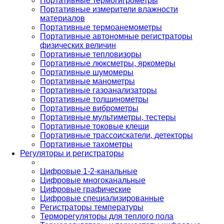
Портативные термогигрометры
Портативные измерители влажности
материалов
Портативные термоанемометры
Портативные автономные регистраторы
физических величин
Портативные тепловизоры
Портативные люксметры, яркомеры
Портативные шумомеры
Портативные манометры
Портативные газоанализаторы
Портативные толщинометры
Портативные виброметры
Портативные мультиметры, тестеры
Портативные токовые клещи
Портативные трассоискатели, детекторы
Портативные тахометры
Регуляторы и регистраторы
Цифровые 1-2-канальные
Цифровые многоканальные
Цифровые графические
Цифровые специализированные
Регистраторы температуры
Терморегуляторы для теплого пола