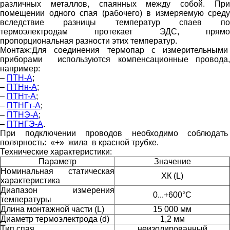
различных металлов, спаянных между собой. При
помещении одного спая (рабочего) в измеряемую среду
вследствие разницы температур спаев по
термоэлектродам протекает ЭДС, прямо
пропорциональная разности этих температур.
Монтаж:
Для соединения термопар с измерительными
приборами используются компенсационные провода,
например:
–
ПТН-А
;
–
ПТНн-А
;
–
ПТНт-А
;
–
ПТНГт-А
;
–
ПТНЭ-А
;
–
ПТНГЭ-А
.
При подключении проводов необходимо соблюдать
полярность: «+» жила в красной трубке.
Технические характеристики:
Параметр
Значение
Номинальная статическая
ХК (L)
характеристика
Диапазон измерения
0...+600°С
температуры
Длина монтажной части (L)
15 000 мм
Диаметр термоэлектрода (d)
1,2 мм
Тип спая
неизолированный