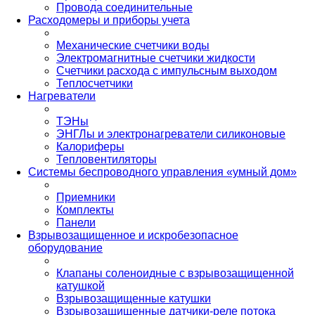
Провода соединительные
Расходомеры и приборы учета
Механические счетчики воды
Электромагнитные счетчики жидкости
Счетчики расхода с импульсным выходом
Теплосчетчики
Нагреватели
ТЭНы
ЭНГЛы и электронагреватели силиконовые
Калориферы
Тепловентиляторы
Системы беспроводного управления «умный дом»
Приемники
Комплекты
Панели
Взрывозащищенное и искробезопасное
оборудование
Клапаны соленоидные с взрывозащищенной
катушкой
Взрывозащищенные катушки
Взрывозащищенные датчики-реле потока