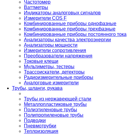
Частотомер
Ваттметры
Индикаторы аналоговых сигналов
Измерители COS F
Комбинированные приборы однофазные
Комбинированные приборы трехфазные
Комбинированные приборы постоянного тока
Анализаторы качества электроэнергии
Анализаторы мощности
Измерители сопротивления
Преобразователи напряжения
Токовые клещи
Мультиметры, тестеры
Трассоискатели, детекторы
Радиоизмерительные приборы
Аналоговые измерители
Трубы, шланги, рукава
Трубы из нержавеющей стали
Металлопластиковые трубы
Полиэтиленовые трубы
Полипропиленовые трубы
Подводки
Пневмотрубки
Теплоизоляция