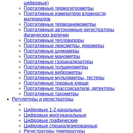
цифровые)
Портативные термогигрометры
Портативные измерители влажности
материалов
Портативные термоанемометры
Портативные автономные регистраторы
физических величин
Портативные тепловизоры
Портативные люксметры, яркомеры
Портативные шумомеры
Портативные манометры
Портативные газоанализаторы
Портативные толщинометры
Портативные виброметры
Портативные мультиметры, тестеры
Портативные токовые клещи
Портативные трассоискатели, детекторы
Портативные тахометры
Регуляторы и регистраторы
Цифровые 1-2-канальные
Цифровые многоканальные
Цифровые графические
Цифровые специализированные
Регистраторы температуры