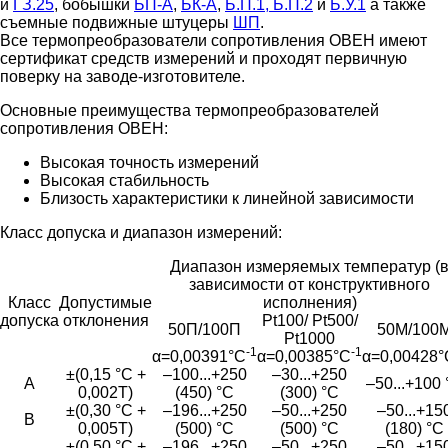
и
ГЗ.25
, бобышки
БП-А
,
БК-А
,
Б.П.1, Б.П.2
и
Б.У.1
а также
съемные подвижные штуцеры
ШП
.
Все термопреобразователи сопротивления ОВЕН имеют
сертификат средств измерений и проходят первичную
поверку на заводе-изготовителе.
Основные преимущества термопреобразователей
сопротивления ОВЕН:
Высокая точность измерений
Высокая стабильность
Близость характеристики к линейной зависимости
Класс допуска и диапазон измерений:
Диапазон измеряемых температур (
зависимости от конструктивного
Класс
Допустимые
исполнения)
допуска
отклонения
Pt100/ Pt500/
50П/100П
50М/100
Pt1000
-1
-1
α=0,00391°С
α=0,00385°С
α=0,00428°
±(0,15 °С +
–100...+250
–30...+250
A
–50...+100
0,002Т)
(450) °С
(300) °С
±(0,30 °С +
–196...+250
–50...+250
–50...+15
B
0,005Т)
(500) °С
(500) °С
(180) °С
±(0,50 °С +
–196...+250
–50...+250
–50...+15