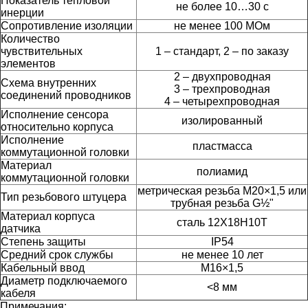
Показатель тепловой
не более 10…30 с
инерции
Сопротивление изоляции
не менее 100 МОм
Количество
чувствительных
1 – стандарт, 2 – по заказу
элементов
2 – двухпроводная
Схема внутренних
3 – трехпроводная
соединений проводников
4 – четырехпроводная
Исполнение сенсора
изолированный
относительно корпуса
Исполнение
пластмасса
коммутационной головки
Материал
полиамид
коммутационной головки
метрическая резьба М20×1,5 или
Тип резьбового штуцера
трубная резьба G½"
Материал корпуса
сталь 12Х18Н10Т
датчика
Степень защиты
IP54
Средний срок службы
не менее 10 лет
Кабельный ввод
М16×1,5
Диаметр подключаемого
<8 мм
кабеля
Примечания: