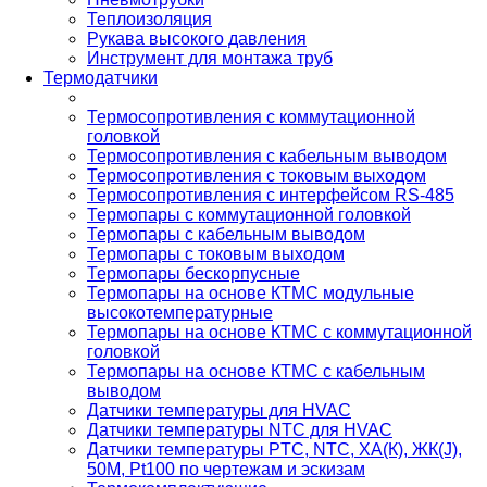
Теплоизоляция
Рукава высокого давления
Инструмент для монтажа труб
Термодатчики
Термосопротивления с коммутационной
головкой
Термосопротивления с кабельным выводом
Термосопротивления с токовым выходом
Термосопротивления с интерфейсом RS-485
Термопары с коммутационной головкой
Термопары с кабельным выводом
Термопары с токовым выходом
Термопары бескорпусные
Термопары на основе КТМС модульные
высокотемпературные
Термопары на основе КТМС с коммутационной
головкой
Термопары на основе КТМС с кабельным
выводом
Датчики температуры для HVAC
Датчики температуры NTC для HVAC
Датчики температуры PTС, NTC, ХА(К), ЖК(J),
50М, Pt100 по чертежам и эскизам