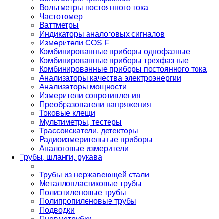
Вольтметры постоянного тока
Частотомер
Ваттметры
Индикаторы аналоговых сигналов
Измерители COS F
Комбинированные приборы однофазные
Комбинированные приборы трехфазные
Комбинированные приборы постоянного тока
Анализаторы качества электроэнергии
Анализаторы мощности
Измерители сопротивления
Преобразователи напряжения
Токовые клещи
Мультиметры, тестеры
Трассоискатели, детекторы
Радиоизмерительные приборы
Аналоговые измерители
Трубы, шланги, рукава
Трубы из нержавеющей стали
Металлопластиковые трубы
Полиэтиленовые трубы
Полипропиленовые трубы
Подводки
Пневмотрубки