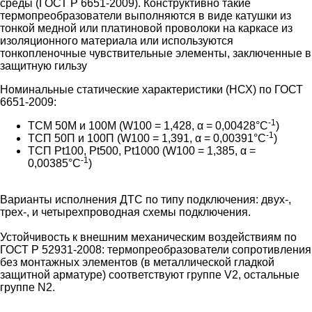
среды (ГОСТ Р 6651-2009). Конструктивно такие
термопреобразователи выполняются в виде катушки из
тонкой медной или платиновой проволоки на каркасе из
изоляционного материала или используются
тонкопленочные чувствительные элементы, заключенные в
защитную гильзу
Номинальные статические характеристики (НСХ) по ГОСТ
6651-2009:
-1
ТСМ 50М и 100М (W100 = 1,428, α = 0,00428°С
)
-1
ТСП 50П и 100П (W100 = 1,391, α = 0,00391°С
)
ТСП Pt100, Pt500, Pt1000 (W100 = 1,385, α =
-1
0,00385°С
)
Варианты исполнения ДТС по типу подключения: двух-,
трех-, и четырехпроводная схемы подключения.
Устойчивость к внешним механическим воздействиям по
ГОСТ Р 52931-2008: термопреобразователи сопротивления
без монтажных элементов (в металлической гладкой
защитной арматуре) соответствуют группе V2, остальные
группе N2.