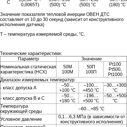
C
0,0065Т)
(500) °С
(500) °С
(180) °С
Значение показателя тепловой инерции ОВЕН ДТС
составляет от 10 до 30 секунд (зависит от конструктивного
исполнения датчика)
Т – температура измеряемой среды, °С.
Технические характеристики:
Параметр
Значение
Pt100
Номинальная статическая
50М
50П
Pt500,
характеристика (НСХ)
100М
100П
Pt1000
Диапазон измеряемых температур:
–50…
–100…
–30…+300
- класс допуска А
+100 °C
+450 °C
°C
–50…
–196…
–50…+500
- класс допуска В и С
+180 °C
+500 °C
°C
Температура
–60…+85 °C
окружающей среды
0,1…6,3 МПа (в зависимости от
Условное давление
конструктивного исполнения)