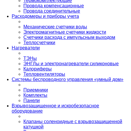
Термокомплектующие
Провода компенсационные
Провода соединительные
Расходомеры и приборы учета
Механические счетчики воды
Электромагнитные счетчики жидкости
Счетчики расхода с импульсным выходом
Теплосчетчики
Нагреватели
ТЭНы
ЭНГЛы и электронагреватели силиконовые
Калориферы
Тепловентиляторы
Системы беспроводного управления «умный дом»
Приемники
Комплекты
Панели
Взрывозащищенное и искробезопасное
оборудование
Клапаны соленоидные с взрывозащищенной
катушкой