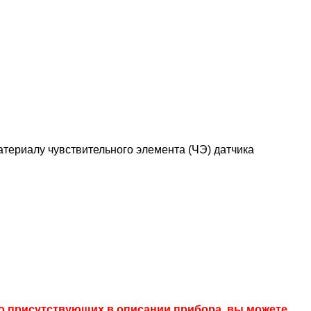
териалу чувствительного элемента (ЧЭ) датчика
 но присутствующих в описании прибора, вы можете