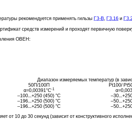
ературы рекомендуется применять гильзы
ГЗ-В
,
ГЗ.16
и
ГЗ.
тификат средств измерений и проходят первичную поверку
вления ОВЕН:
Диапазон измеряемых температур (в завис
50П/100П
Pt100/ Pt5
-1
α=0,00391°С
α=0,00
–100...+250 (450) °С
–30...+25
–196...+250 (500) °С
–50...+25
–196...+250 (500) °С
–50...+25
т от 10 до 30 секунд (зависит от конструктивного исполне