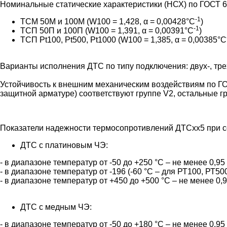
Номинальные статические характеристики (НСХ) по ГОСТ 6
-1
ТСМ 50М и 100М (W100 = 1,428, α = 0,00428°С
)
-1
ТСП 50П и 100П (W100 = 1,391, α = 0,00391°С
)
ТСП Pt100, Pt500, Pt1000 (W100 = 1,385, α = 0,00385°С
Варианты исполнения ДТС по типу подключения: двух-, тр
Устойчивость к внешним механическим воздействиям по ГО
защитной арматуре) соответствуют группе V2, остальные г
Показатели надежности термосопротивлений ДТСхх5 при со
ДТС с платиновым ЧЭ:
- в диапазоне температур от -50 до +250 °С – не менее 0,95 
- в диапазоне температур от -196 (-60 °С – для РТ100, РТ500
- в диапазоне температур от +450 до +500 °С – не менее 0,95
ДТС с медным ЧЭ:
- в диапазоне температур от -50 до +180 °С – не менее 0,95 