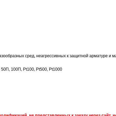
зообразных сред, неагрессивных к защитной арматуре и ма
50П, 100П, Pt100, Pt500, Pt1000
модификаций, не представленных к заказу через сайт,