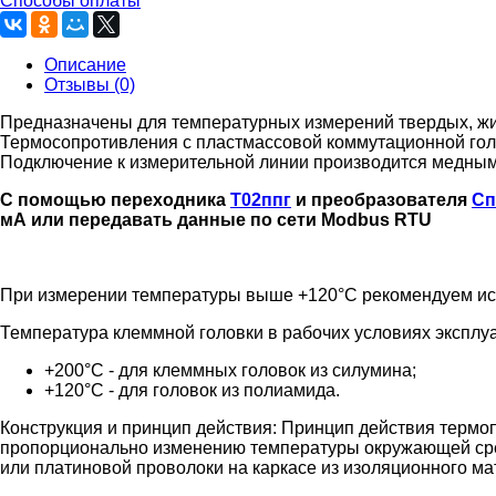
Способы оплаты
Описание
Отзывы (0)
Предназначены для температурных измерений твердых, жид
Термосопротивления с пластмассовой коммутационной голо
Подключение к измерительной линии производится медным к
С помощью переходника
Т02ппг
и преобразователя
Сп
мА или передавать данные по сети Modbus RTU
При измерении температуры выше +120°C рекомендуем исп
Температура клеммной головки в рабочих условиях эксплу
+200°C - для клеммных головок из силумина;
+120°C - для головок из полиамида.
Конструкция и принцип действия:
Принцип действия термоп
пропорционально изменению температуры окружающей сред
или платиновой проволоки на каркасе из изоляционного м