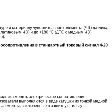
уре и материалу чувствительного элемента (ЧЭ) датчика.
платиновым ЧЭ) и до +180 °С (ДТС с медным ЧЭ).
о).
осопротивления в стандартный токовый сигнал 4-20
водника менять электрическое сопротивление
зователи выполняются в виде катушки из тонкой медной
е элементы, заключенные в защитную гильзу