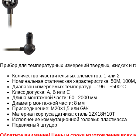
Прибор для температурных измерений твердых, жидких и га
Количество чувствительных элементов: 1 или 2
Номинальная статическая характеристика: 50М, 100М, 
Диапазон измеряемых температур: –196…+500°C
Класс допуска: A, B или C
Длина монтажной части: 60...2000 мм
Диаметр монтажной части: 8 мм
Присоединение: М20×1,5 или G½"
Материал корпуса датчика: сталь 12Х18Н10Т
Исполнение коммутационной головки: пластмасса
Подвижный штуцер
Обратите внимание! Цены и сроки изготовления всех 