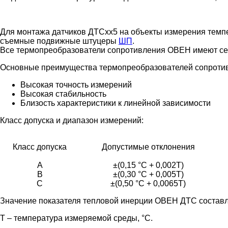
Для монтажа датчиков ДТСхх5 на объекты измерения темп
съемные подвижные штуцеры
ШП
.
Все термопреобразователи сопротивления ОВЕН имеют сер
Основные преимущества термопреобразователей сопроти
Высокая точность измерений
Высокая стабильность
Близость характеристики к линейной зависимости
Класс допуска и диапазон измерений:
Класс допуска
Допустимые отклонения
A
±(0,15 °С + 0,002Т)
B
±(0,30 °С + 0,005Т)
C
±(0,50 °С + 0,0065Т)
Значение показателя тепловой инерции ОВЕН ДТС составляе
Т – температура измеряемой среды, °С.