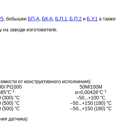
25
, бобышки
БП-А
,
БК-А
,
Б.П.1, Б.П.2
и
Б.У.1
а также
 на заводе-изготовителе.
имости от конструктивного исполнения)
00/ Pt1000
50М/100М
-1
-1
385°С
α=0,00428°С
0 (300) °С
–50...+100 °С
0 (500) °С
–50...+150 (180) °С
0 (500) °С
–50...+150 (180) °С
ния датчика)