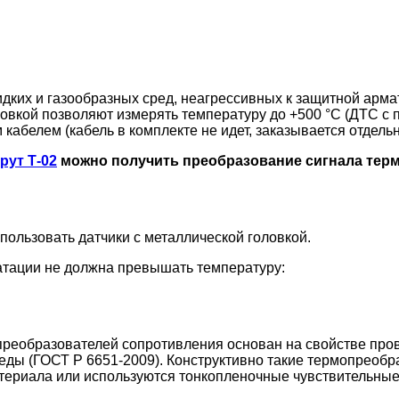
ких и газообразных сред, неагрессивных к защитной армат
вкой позволяют измерять температуру до +500 °С (ДТС с 
абелем (кабель в комплекте не идет, заказывается отдельн
рут Т-02
можно получить преобразование сигнала терм
ользовать датчики с металлической головкой.
атации не должна превышать температуру:
реобразователей сопротивления основан на свойстве про
ы (ГОСТ Р 6651-2009). Конструктивно такие термопреобра
атериала или используются тонкопленочные чувствительны