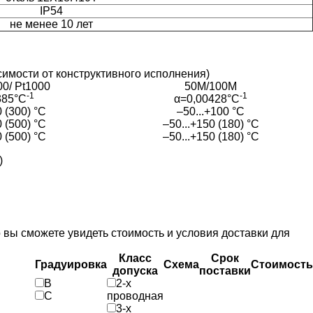
IP54
не менее 10 лет
имости от конструктивного исполнения)
00/ Pt1000
50М/100М
-1
-1
385°С
α=0,00428°С
0 (300) °С
–50...+100 °С
0 (500) °С
–50...+150 (180) °С
0 (500) °С
–50...+150 (180) °С
)
вы сможете увидеть стоимость и условия доставки для
Класс
Срок
Градуировка
Схема
Стоимость
допуска
поставки
B
2-х
C
проводная
3-х