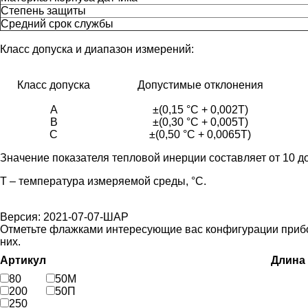
Степень защиты
Средний срок службы
Класс допуска и диапазон измерений:
Класс допуска
Допустимые отклонения
A
±(0,15 °С + 0,002Т)
B
±(0,30 °С + 0,005Т)
C
±(0,50 °С + 0,0065Т)
Значение показателя тепловой инерции составляет от 10 до
Т – температура измеряемой среды, °С.
Версия: 2021-07-07-ШАР
Отметьте флажками интересующие вас конфигурации прибора
них.
Артикул
Длина 
80
50М
200
50П
250