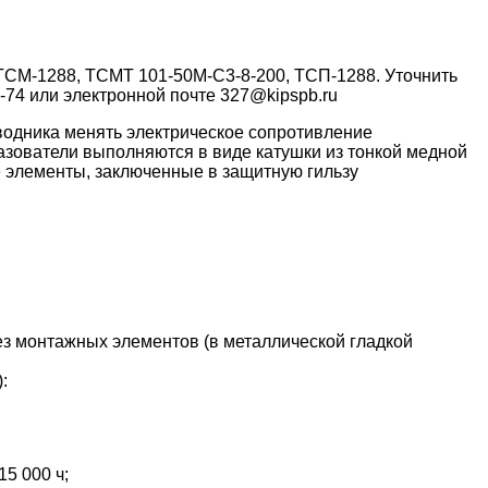
ТСМ-1288, ТСМТ 101-50М-С3-8-200, ТСП-1288. Уточнить
-74 или электронной почте 327@kipspb.ru
водника менять электрическое сопротивление
зователи выполняются в виде катушки из тонкой медной
е элементы, заключенные в защитную гильзу
з монтажных элементов (в металлической гладкой
:
15 000 ч;