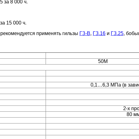
 за 8 000 ч.
за 15 000 ч.
 рекомендуется применять гильзы
ГЗ-В
,
ГЗ.16
и
ГЗ.25
, боб
50М
0,1…6,3 МПа (в зави
2-х пр
80 мм