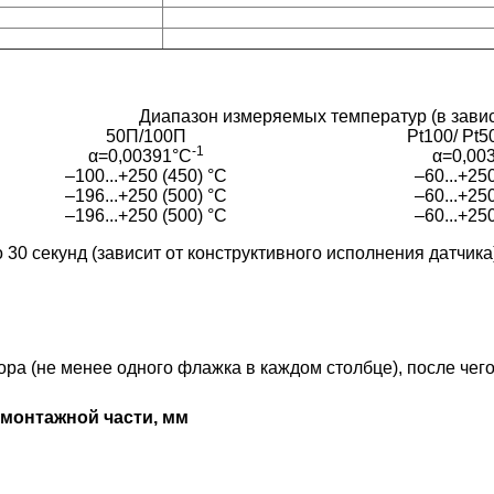
Диапазон измеряемых температур (в завис
50П/100П
Pt100/ Pt5
-1
α=0,00391°С
α=0,00
–100...+250 (450) °С
–60...+25
–196...+250 (500) °С
–60...+25
–196...+250 (500) °С
–60...+25
 30 секунд (зависит от конструктивного исполнения датчика
 (не менее одного флажка в каждом столбце), после чего 
монтажной части, мм