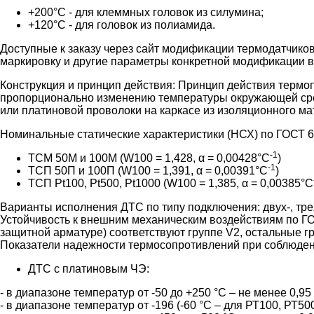
+200°C - для клеммных головок из силумина;
+120°C - для головок из полиамида.
Доступные к заказу через сайт модификации термодатчико
маркировку и другие параметры конкретной модификации в
Конструкция и принцип действия:
Принцип действия термоп
пропорционально изменению температуры окружающей сред
или платиновой проволоки на каркасе из изоляционного м
Номинальные статические характеристики (НСХ) по ГОСТ 6
-1
ТСМ 50М и 100М (W100 = 1,428, α = 0,00428°С
)
-1
ТСП 50П и 100П (W100 = 1,391, α = 0,00391°С
)
ТСП Pt100, Pt500, Pt1000 (W100 = 1,385, α = 0,00385°С
Варианты исполнения ДТС по типу подключения: двух-, тр
Устойчивость к внешним механическим воздействиям по ГО
защитной арматуре) соответствуют группе V2, остальные г
Показатели надежности термосопротивлений при соблюдени
ДТС с платиновым ЧЭ:
- в диапазоне температур от -50 до +250 °С – не менее 0,95 
- в диапазоне температур от -196 (-60 °С – для РТ100, РТ500