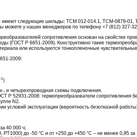
в имеют следующие шильды: ТСМ 012-014.1, ТСМ-0879-01, 
ы можете у наших менеджеров по телефону +7 (812) 327-32
реобразователей сопротивления основан на свойстве про
ы (ГОСТ Р 6651-2009). Конструктивно такие термопреобра
атериала или используются тонкопленочные чувствительны
651-2009:
-1
)
ех-, и четырехпроводная схемы подключения.
СТ Р 52931-2008: термопреобразователи сопротивления бе
руппе N2.
и условий эксплуатации (вероятность безотказной работы)
за 40 000 ч;
, РТ1000) до -50 °С и от +250 до +450 °С – не менее 0,95 за 