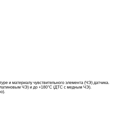
уре и материалу чувствительного элемента (ЧЭ) датчика.
латиновым ЧЭ) и до +180°С (ДТС с медным ЧЭ).
о).