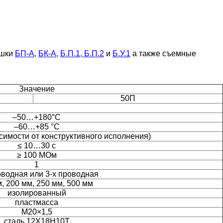
ышки
БП-А
,
БК-А
,
Б.П.1, Б.П.2
и
Б.У.1
а также съемные
Значение
50П
–50…+180°C
–60…+85 °C
симости от конструктивного исполнения)
≤ 10…30 с
≥ 100 МОм
1
оводная или 3-х проводная
, 200 мм, 250 мм, 500 мм
изолированный
пластмасса
М20×1,5
сталь 12Х18Н10Т