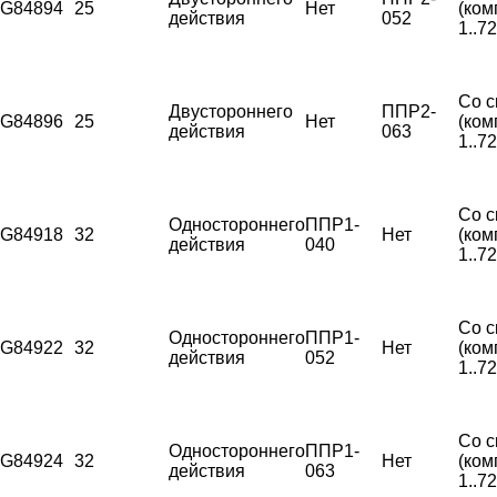
G84894
25
Нет
(ком
действия
052
1..7
Со с
Двустороннего
ППР2-
G84896
25
Нет
(ком
действия
063
1..7
Со с
Одностороннего
ППР1-
G84918
32
Нет
(ком
действия
040
1..7
Со с
Одностороннего
ППР1-
G84922
32
Нет
(ком
действия
052
1..7
Со с
Одностороннего
ППР1-
G84924
32
Нет
(ком
действия
063
1..7