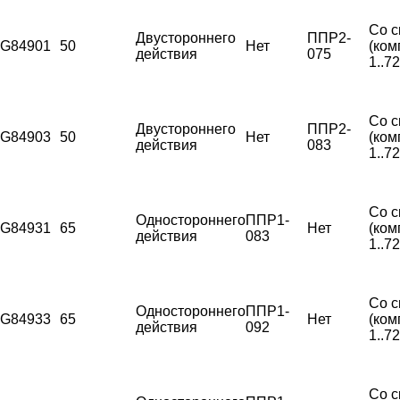
Со с
Двустороннего
ППР2-
G84901
50
Нет
(ком
действия
075
1..7
Со с
Двустороннего
ППР2-
G84903
50
Нет
(ком
действия
083
1..7
Со с
Одностороннего
ППР1-
G84931
65
Нет
(ком
действия
083
1..7
Со с
Одностороннего
ППР1-
G84933
65
Нет
(ком
действия
092
1..7
Со с