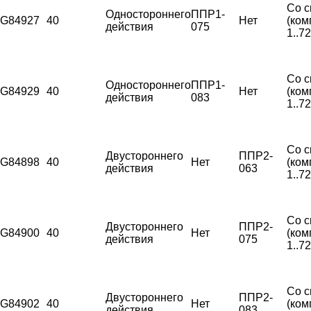
Со с
Одностороннего
ППР1-
G84927
40
Нет
(ком
действия
075
1..7
Со с
Одностороннего
ППР1-
G84929
40
Нет
(ком
действия
083
1..7
Со с
Двустороннего
ППР2-
G84898
40
Нет
(ком
действия
063
1..7
Со с
Двустороннего
ППР2-
G84900
40
Нет
(ком
действия
075
1..7
Со с
Двустороннего
ППР2-
G84902
40
Нет
(ком
действия
083