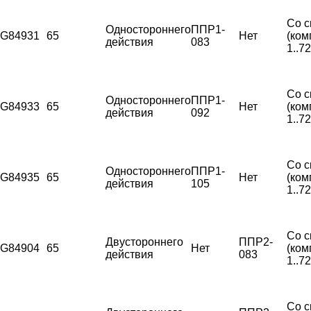
Со с
Одностороннего
ППР1-
G84931
65
Нет
(ком
действия
083
1..7
Со с
Одностороннего
ППР1-
G84933
65
Нет
(ком
действия
092
1..7
Со с
Одностороннего
ППР1-
G84935
65
Нет
(ком
действия
105
1..7
Со с
Двустороннего
ППР2-
G84904
65
Нет
(ком
действия
083
1..7
Со с