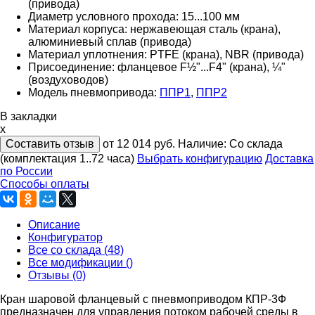
(привода)
Диаметр условного прохода: 15...100 мм
Материал корпуса: нержавеющая сталь (крана),
алюминиевый сплав (привода)
Материал уплотнения: PTFE (крана), NBR (привода)
Присоединение: фланцевое F½"...F4" (крана), ¼"
(воздуховодов)
Модель пневмопривода:
ППР1
,
ППР2
В закладки
x
Составить отзыв
от 12 014
руб.
Наличие:
Со склада
(комплектация 1..72 часа)
Выбрать конфигурацию
Доставка
по России
Способы оплаты
Описание
Конфигуратор
Все со склада (48)
Все модификации ()
Отзывы (0)
Кран шаровой фланцевый с пневмоприводом КПР-3Ф
предназначен для управления потоком рабочей среды в