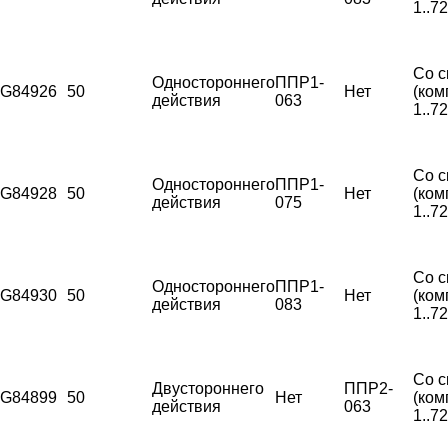
1..7
Со с
Одностороннего
ППР1-
G84926
50
Нет
(ком
действия
063
1..7
Со с
Одностороннего
ППР1-
G84928
50
Нет
(ком
действия
075
1..7
Со с
Одностороннего
ППР1-
G84930
50
Нет
(ком
действия
083
1..7
Со с
Двустороннего
ППР2-
G84899
50
Нет
(ком
действия
063
1..7