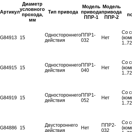
Диаметр
Модель
Модель
условного
Артикул
Тип привода
привода
привода
прохода,
п
ППР-1
ППР-2
мм
Со с
Одностороннего
ППР1-
G84913
15
Нет
(ком
действия
032
1..7
Со с
Одностороннего
ППР1-
G84915
15
Нет
(ком
действия
040
1..7
Со с
Одностороннего
ППР1-
G84919
15
Нет
(ком
действия
052
1..7
Со с
Двустороннего
ППР2-
G84886
15
Нет
(ком
действия
032