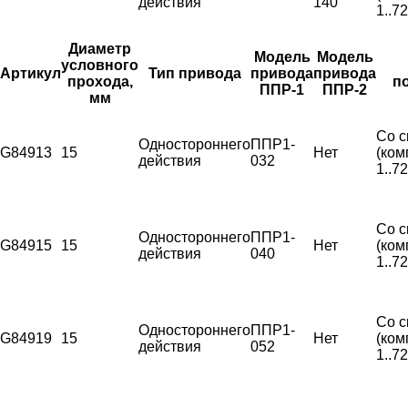
действия
140
1..7
Диаметр
Модель
Модель
условного
Артикул
Тип привода
привода
привода
прохода,
п
ППР-1
ППР-2
мм
Со с
Одностороннего
ППР1-
G84913
15
Нет
(ком
действия
032
1..7
Со с
Одностороннего
ППР1-
G84915
15
Нет
(ком
действия
040
1..7
Со с
Одностороннего
ППР1-
G84919
15
Нет
(ком
действия
052
1..7