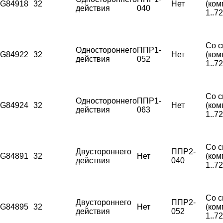
G84918
32
Нет
(ком
действия
040
1..7
Со с
Одностороннего
ППР1-
G84922
32
Нет
(ком
действия
052
1..7
Со с
Одностороннего
ППР1-
G84924
32
Нет
(ком
действия
063
1..7
Со с
Двустороннего
ППР2-
G84891
32
Нет
(ком
действия
040
1..7
Со с
Двустороннего
ППР2-
G84895
32
Нет
(ком
действия
052
1..7