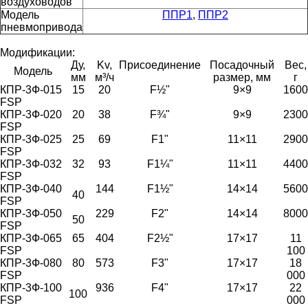
воздуховодов
Модель
ППР1
,
ППР2
пневмопривода
Модификации:
Ду,
Kv,
Присоединение
Посадочный
Вес,
Модель
мм
м³/ч
размер, мм
г
КПР-3Ф-015
15
20
F½"
9×9
1600
FSP
КПР-3Ф-020
20
38
F¾"
9×9
2300
FSP
КПР-3Ф-025
25
69
F1"
11×11
2900
FSP
КПР-3Ф-032
32
93
F1¼"
11×11
4400
FSP
КПР-3Ф-040
144
F1½"
14×14
5600
40
FSP
КПР-3Ф-050
229
F2"
14×14
8000
50
FSP
КПР-3Ф-065
65
404
F2½"
17×17
11
FSP
100
КПР-3Ф-080
80
573
F3"
17×17
18
FSP
000
КПР-3Ф-100
936
F4"
17×17
22
100
FSP
000