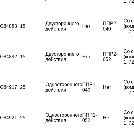
1..7
Со с
Двустороннего
ППР2-
G84888
15
Нет
(ком
действия
040
1..7
Со с
Двустороннего
ППР2-
G84892
15
Нет
(ком
действия
052
1..7
Со с
Одностороннего
ППР1-
G84917
25
Нет
(ком
действия
040
1..7
Со с
Одностороннего
ППР1-
G84921
25
Нет
(ком
действия
052
1..7