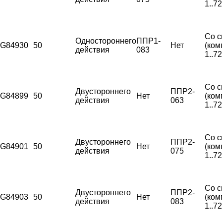
1..7
Со с
Одностороннего
ППР1-
G84930
50
Нет
(ком
действия
083
1..7
Со с
Двустороннего
ППР2-
G84899
50
Нет
(ком
действия
063
1..7
Со с
Двустороннего
ППР2-
G84901
50
Нет
(ком
действия
075
1..7
Со с
Двустороннего
ППР2-
G84903
50
Нет
(ком
действия
083
1..7