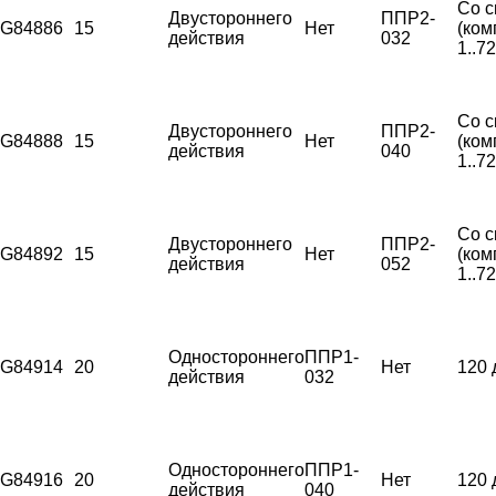
Со с
Двустороннего
ППР2-
G84886
15
Нет
(ком
действия
032
1..7
Со с
Двустороннего
ППР2-
G84888
15
Нет
(ком
действия
040
1..7
Со с
Двустороннего
ППР2-
G84892
15
Нет
(ком
действия
052
1..7
Одностороннего
ППР1-
G84914
20
Нет
120 
действия
032
Одностороннего
ППР1-
G84916
20
Нет
120 
действия
040