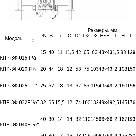
Размеры, мм
DN
B
b
C
D1
D2
D3
E×E
f
H
L
Модель
F
15
40
11
11,5
42
65
93
43×43
1,5
98
129
КПР-3Ф-015
F½"
КПР-3Ф-020
F¾"
20
44
18
12
58
75
103
43×43
2
108
150
КПР-3Ф-025
F1"
25
52
18
13
67
85
115
49×49
2
160
156
КПР-3Ф-032
F1¼"
32
65
15,5
12
74
100
132
49×49
2,5
145
176
40
80
14
14
82
110
145
66×66
2
167
193
КПР-3Ф-040
F1½"
50
80
17
16
98
125
160
69×69
4
175
230