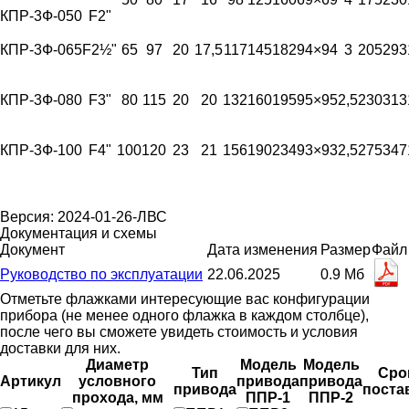
КПР-3Ф-050
F2"
КПР-3Ф-065
F2½"
65
97
20
17,5
117
145
182
94×94
3
205
293
КПР-3Ф-080
F3"
80
115
20
20
132
160
195
95×95
2,5
230
313
КПР-3Ф-100
F4"
100
120
23
21
156
190
234
93×93
2,5
275
347
Версия: 2024-01-26-ЛВС
Документация и схемы
Документ
Дата изменения
Размер
Файл
Руководство по эксплуатации
22.06.2025
0.9 Мб
Отметьте флажками интересующие вас конфигурации
прибора (не менее одного флажка в каждом столбце),
после чего вы сможете увидеть стоимость и условия
доставки для них.
Диаметр
Модель
Модель
Тип
Сро
Артикул
условного
привода
привода
привода
поста
прохода, мм
ППР-1
ППР-2