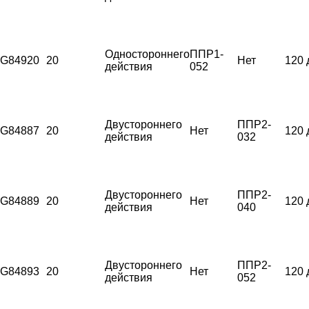
Одностороннего
ППР1-
G84920
20
Нет
120 
действия
052
Двустороннего
ППР2-
G84887
20
Нет
120 
действия
032
Двустороннего
ППР2-
G84889
20
Нет
120 
действия
040
Двустороннего
ППР2-
G84893
20
Нет
120 
действия
052