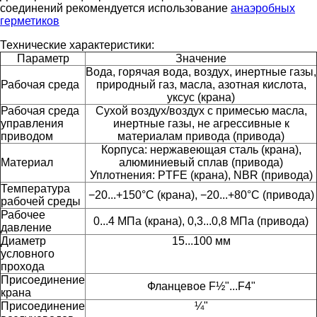
соединений рекомендуется использование
анаэробных
герметиков
Технические характеристики:
Параметр
Значение
Вода, горячая вода, воздух, инертные газы,
Рабочая среда
природный газ, масла, азотная кислота,
уксус (крана)
Рабочая среда
Сухой воздух/воздух с примесью масла,
управления
инертные газы, не агрессивные к
приводом
материалам привода (привода)
Корпуса: нержавеющая сталь (крана),
Материал
алюминиевый сплав (привода)
Уплотнения: PTFE (крана), NBR (привода)
Температура
−20...+150°С (крана), −20...+80°С (привода)
рабочей среды
Рабочее
0...4 МПа (крана), 0,3...0,8 МПа (привода)
давление
Диаметр
15...100 мм
условного
прохода
Присоединение
Фланцевое F½"...F4"
крана
Присоединение
¼"