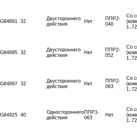
Со с
Двустороннего
ППР2-
G84891
32
Нет
(ком
действия
040
1..7
Со с
Двустороннего
ППР2-
G84895
32
Нет
(ком
действия
052
1..7
Со с
Двустороннего
ППР2-
G84897
32
Нет
(ком
действия
063
1..7
Со с
Одностороннего
ППР1-
G84925
40
Нет
(ком
действия
063
1..7