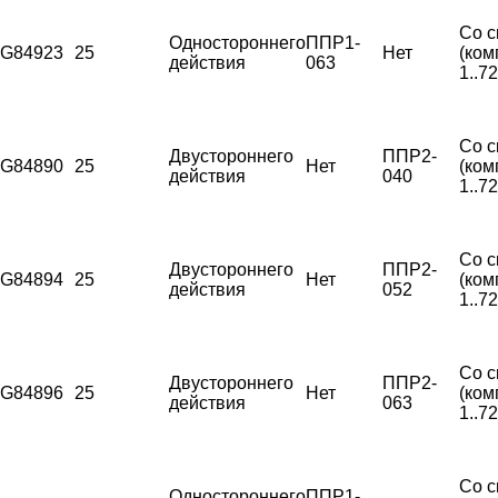
Со с
Одностороннего
ППР1-
G84923
25
Нет
(ком
действия
063
1..7
Со с
Двустороннего
ППР2-
G84890
25
Нет
(ком
действия
040
1..7
Со с
Двустороннего
ППР2-
G84894
25
Нет
(ком
действия
052
1..7
Со с
Двустороннего
ППР2-
G84896
25
Нет
(ком
действия
063
1..7
Со с
Одностороннего
ППР1-