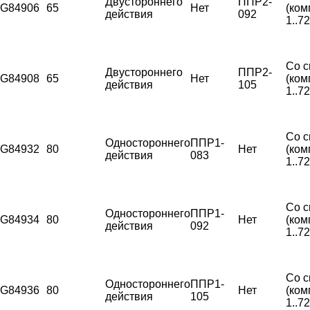
Двустороннего
ППР2-
G84906
65
Нет
(ком
действия
092
1..7
Со с
Двустороннего
ППР2-
G84908
65
Нет
(ком
действия
105
1..7
Со с
Одностороннего
ППР1-
G84932
80
Нет
(ком
действия
083
1..7
Со с
Одностороннего
ППР1-
G84934
80
Нет
(ком
действия
092
1..7
Со с
Одностороннего
ППР1-
G84936
80
Нет
(ком
действия
105
1..7