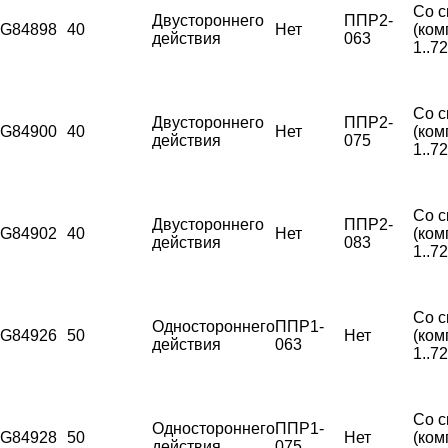
Со с
Двустороннего
ППР2-
G84898
40
Нет
(ком
действия
063
1..7
Со с
Двустороннего
ППР2-
G84900
40
Нет
(ком
действия
075
1..7
Со с
Двустороннего
ППР2-
G84902
40
Нет
(ком
действия
083
1..7
Со с
Одностороннего
ППР1-
G84926
50
Нет
(ком
действия
063
1..7
Со с
Одностороннего
ППР1-
G84928
50
Нет
(ком
действия
075