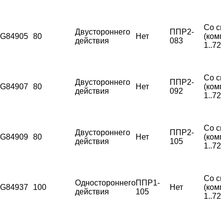
Со с
Двустороннего
ППР2-
G84905
80
Нет
(ком
действия
083
1..7
Со с
Двустороннего
ППР2-
G84907
80
Нет
(ком
действия
092
1..7
Со с
Двустороннего
ППР2-
G84909
80
Нет
(ком
действия
105
1..7
Со с
Одностороннего
ППР1-
G84937
100
Нет
(ком
действия
105
1..7