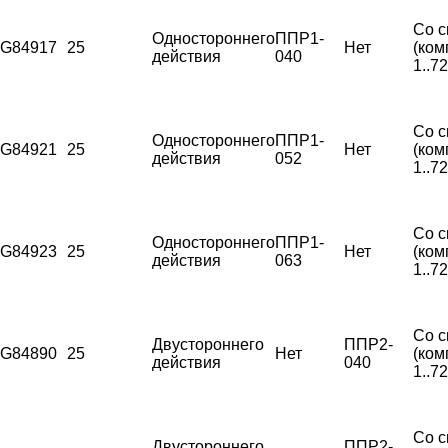
Со с
Одностороннего
ППР1-
G84917
25
Нет
(ком
действия
040
1..7
Со с
Одностороннего
ППР1-
G84921
25
Нет
(ком
действия
052
1..7
Со с
Одностороннего
ППР1-
G84923
25
Нет
(ком
действия
063
1..7
Со с
Двустороннего
ППР2-
G84890
25
Нет
(ком
действия
040
1..7
Со с
Двустороннего
ППР2-