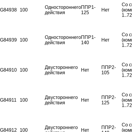
Со с
Одностороннего
ППР1-
G84938
100
Нет
(ком
действия
125
1..7
Со с
Одностороннего
ППР1-
G84939
100
Нет
(ком
действия
140
1..7
Со с
Двустороннего
ППР2-
G84910
100
Нет
(ком
действия
105
1..7
Со с
Двустороннего
ППР2-
G84911
100
Нет
(ком
действия
125
1..7
Со с
Двустороннего
ППР2-
G84912
100
Нет
(ком