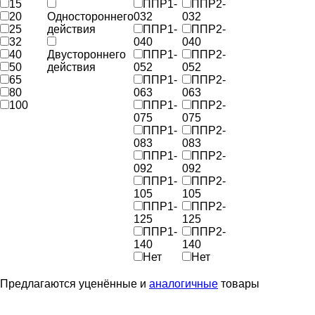
15
ППР1-
ППР2-
20
Одностороннего
032
032
25
действия
ППР1-
ППР2-
32
040
040
40
Двустороннего
ППР1-
ППР2-
50
действия
052
052
65
ППР1-
ППР2-
80
063
063
100
ППР1-
ППР2-
075
075
ППР1-
ППР2-
083
083
ППР1-
ППР2-
092
092
ППР1-
ППР2-
105
105
ППР1-
ППР2-
125
125
ППР1-
ППР2-
140
140
Нет
Нет
Предлагаются уценённые и
аналогичные
товары