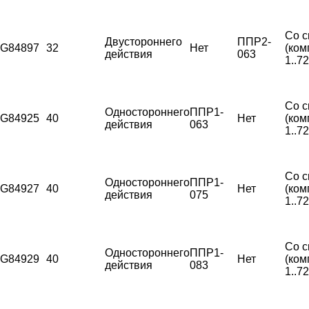
Со с
Двустороннего
ППР2-
G84897
32
Нет
(ком
действия
063
1..7
Со с
Одностороннего
ППР1-
G84925
40
Нет
(ком
действия
063
1..7
Со с
Одностороннего
ППР1-
G84927
40
Нет
(ком
действия
075
1..7
Со с
Одностороннего
ППР1-
G84929
40
Нет
(ком
действия
083
1..7