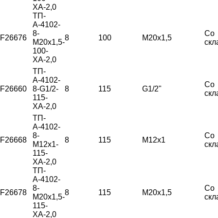
ХА-2,0
ТП-
А-4102-
8-
Со
F26676
8
100
М20х1,5
М20х1,5-
скл
100-
ХА-2,0
ТП-
А-4102-
Со
F26660
8-G1/2-
8
115
G1/2"
скл
115-
ХА-2,0
ТП-
А-4102-
8-
Со
F26668
8
115
М12х1
М12х1-
скл
115-
ХА-2,0
ТП-
А-4102-
8-
Со
F26678
8
115
М20х1,5
М20х1,5-
скл
115-
ХА-2,0