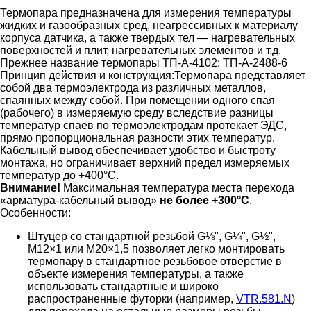
Термопара предназначена для измерения температуры
жидких и газообразных сред, неагрессивных к материалу
корпуса датчика, а также твердых тел — нагревательных
поверхностей и плит, нагревательных элементов и т.д.
Прежнее название термопары ТП-А-4102: ТП-А-2488-6
Принцип действия и конструкция:
Термопара представляет
собой два термоэлектрода из различных металлов,
спаянных между собой. При помещении одного спая
(рабочего) в измеряемую среду вследствие разницы
температур спаев по термоэлектродам протекает ЭДС,
прямо пропорциональная разности этих температур.
Кабельный вывод обеспечивает удобство и быстроту
монтажа, но ограничивает верхний предел измеряемых
температур до +400°С.
Внимание!
Максимальная температура места перехода
«арматура-кабельный вывод»
не более +300°С
.
Особенности:
Штуцер со стандартной резьбой G⅛", G¼", G½",
М12×1 или М20×1,5 позволяет легко монтировать
термопару в стандартное резьбовое отверстие в
объекте измерения температуры, а также
использовать стандартные и широко
распространенные футорки (например,
VTR.581.N
)