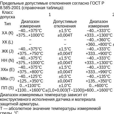
Предельные допустимые отклонения согласно ГОСТ Р
8.585-2001 (справочная таблица):
Класс
1
допуска
Диапазон
Допустимые
Диапазон
Тип
измерения
отклонения
измерения
−40...+375°С
±1,5°С
−40...+333°С
ХА (К)
+375...+1000°С
±0,004Т
+333...+1300°С
−
−
−40...+360°С
ХК (L)
−
−
+360...+800°С
−40...+375°С
±1,5°С
−40...+333°С
ЖК (J)
+375...+750°С
±0,004Т
+333...+900°С
−40...+375°С
±1,5°С
−40...+333°С
НН (N)
+375...+1000°С
±0,004Т
+333...+1300°С
−40...+375°С
±1,5°С
−40...+333°С
ХКн (E)
+375...+800°С
±0,004Т
+333...+990°С
−40...+125°С
±0,5°С
−40...+135°С
МКн (Т)
+125...+350°С
±0,004Т
+135...+350°С
0...+1100°С
±1,0°С
0...+600°С
ПП (S)
+1100...+1600°С
±(1,0+0,003(Т−1100))
+600...+1600°С
Диапазон измеряемых температур зависит от
конструктивного исполнения датчика и материала
защитной арматуры.
Т — абсолютное значение температуры измеряемой
среды, °С