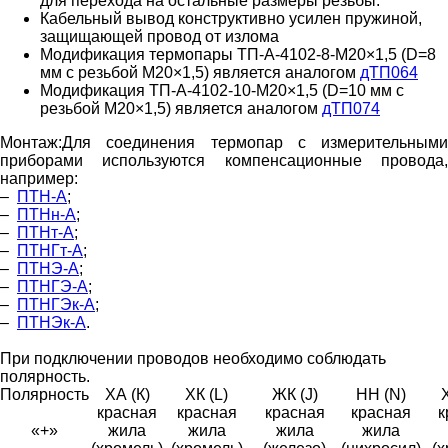
для перехода на остальные размеры резьбы.
Кабельный вывод конструктивно усилен пружиной,
защищающей провод от излома
Модификация термопары ТП-А-4102-8-М20×1,5 (D=8
мм c резьбой М20×1,5) является аналогом
дТП064
Модификация ТП-А-4102-10-М20×1,5 (D=10 мм с
резьбой М20×1,5) является аналогом
дТП074
Монтаж:
Для соединения термопар с измерительными
приборами используются компенсационные провода,
например:
–
ПТН-А
;
–
ПТНн-А
;
–
ПТНт-А
;
–
ПТНГт-А
;
–
ПТНЭ-А
;
–
ПТНГЭ-А
;
–
ПТНГЭк-А
;
–
ПТНЭк-А
.
При подключении проводов необходимо соблюдать
полярность.
Полярность
ХА (К)
ХК (L)
ЖК (J)
НН (N)
красная
красная
красная
красная
к
«+»
жила
жила
жила
жила