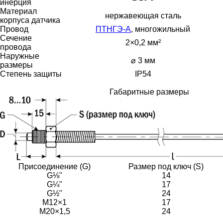
инерция
Материал
нержавеющая сталь
корпуса датчика
Провод
ПТНГЭ-А
, многожильный
Сечение
2×0,2 мм²
провода
Наружные
⌀ 3 мм
размеры
Степень защиты
IP54
Габаритные размеры
Присоединение (G)
Размер под ключ (S)
G⅛"
14
G¼"
17
G½"
24
М12×1
17
М20×1,5
24