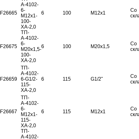
А-4102-
6-
Со
F26665
6
100
М12х1
М12х1-
скл
100-
ХА-2,0
ТП-
А-4102-
6-
Со
F26675
6
100
М20х1,5
М20х1,5-
скл
100-
ХА-2,0
ТП-
А-4102-
Со
F26659
6-G1/2-
6
115
G1/2"
скл
115-
ХА-2,0
ТП-
А-4102-
6-
Со
F26667
6
115
М12х1
М12х1-
скл
115-
ХА-2,0
ТП-
А-4102-