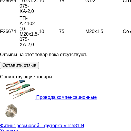
F26656
10-G1/2-
10
75
G1/2"
Со 
075-
ХА-2,0
ТП-
А-4102-
10-
F26674
10
75
М20х1,5
Со 
М20х1,5-
075-
ХА-2,0
Отзывы на этот товар пока отсутствуют.
Оставить отзыв
Сопутствующие товары
Провода компенсационные
Фитинг резьбовой – футорка
VTr.581.N
Звоните