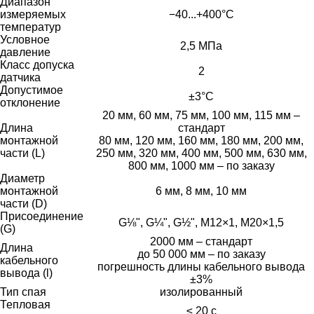
Диапазон
измеряемых
−40...+400°С
температур
Условное
2,5 МПа
давление
Класс допуска
2
датчика
Допустимое
±3°С
отклонение
20 мм, 60 мм, 75 мм, 100 мм, 115 мм –
Длина
стандарт
монтажной
80 мм, 120 мм, 160 мм, 180 мм, 200 мм,
части (L)
250 мм, 320 мм, 400 мм, 500 мм, 630 мм,
800 мм, 1000 мм – по заказу
Диаметр
монтажной
6 мм, 8 мм, 10 мм
части (D)
Присоединение
G⅛", G¼", G½", М12×1, М20×1,5
(G)
2000 мм – стандарт
Длина
до 50 000 мм – по заказу
кабельного
погрешность длины кабельного вывода
вывода (l)
±3%
Тип спая
изолированный
Тепловая
≤ 20 с