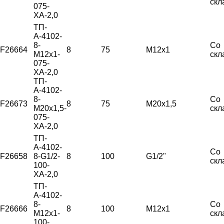
скл
075-
ХА-2,0
ТП-
А-4102-
8-
Со
F26664
8
75
М12х1
М12х1-
скл
075-
ХА-2,0
ТП-
А-4102-
8-
Со
F26673
8
75
М20х1,5
М20х1,5-
скл
075-
ХА-2,0
ТП-
А-4102-
Со
F26658
8-G1/2-
8
100
G1/2"
скл
100-
ХА-2,0
ТП-
А-4102-
8-
Со
F26666
8
100
М12х1
М12х1-
скл
100-