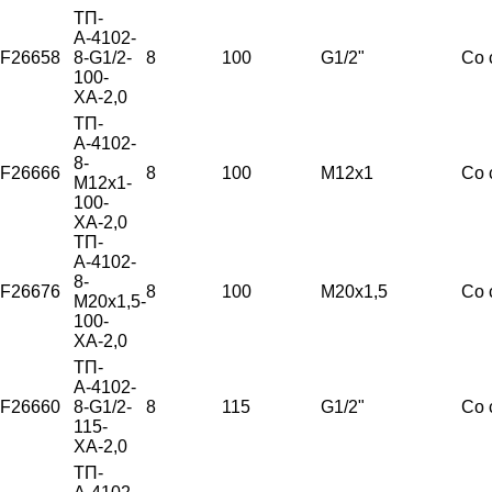
ТП-
А-4102-
F26658
8-G1/2-
8
100
G1/2"
Со 
100-
ХА-2,0
ТП-
А-4102-
8-
F26666
8
100
М12х1
Со 
М12х1-
100-
ХА-2,0
ТП-
А-4102-
8-
F26676
8
100
М20х1,5
Со 
М20х1,5-
100-
ХА-2,0
ТП-
А-4102-
F26660
8-G1/2-
8
115
G1/2"
Со 
115-
ХА-2,0
ТП-