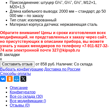
Присоединение: штуцер G⅛", G¼", G½", М12×1,
М20×1,5
Длина кабельного вывода: 2000 мм – стандарт, до 50
000 мм – по заказу
Тип спая: изолированный
Материал корпуса датчика: нержавеющая сталь
Обратите внимание! Цены и сроки изготовления всех
модификаций, не представленных к заказу через сайт,
но присутствующих в описании прибора, вы можете
узнать у наших менеджеров по телефону +7-911-927-32-
74 или электронной почте 327@kipspb.ru
В закладки
x
Составить отзыв
от 858
руб.
Наличие:
Со склада
Выбрать конфигурацию
Доставка по России
Способы оплаты
Описание
Конфигуратор
Все со склада (30)
Все модификации ()
Отзывы (0)