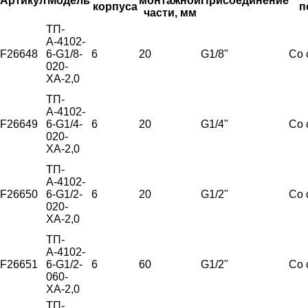
Артикул
Модель
монтажной
Присоединение
корпуса
п
части, мм
ТП-
А-4102-
F26648
6-G1/8-
6
20
G1/8"
Со 
020-
ХА-2,0
ТП-
А-4102-
F26649
6-G1/4-
6
20
G1/4"
Со 
020-
ХА-2,0
ТП-
А-4102-
F26650
6-G1/2-
6
20
G1/2"
Со 
020-
ХА-2,0
ТП-
А-4102-
F26651
6-G1/2-
6
60
G1/2"
Со 
060-
ХА-2,0
ТП-