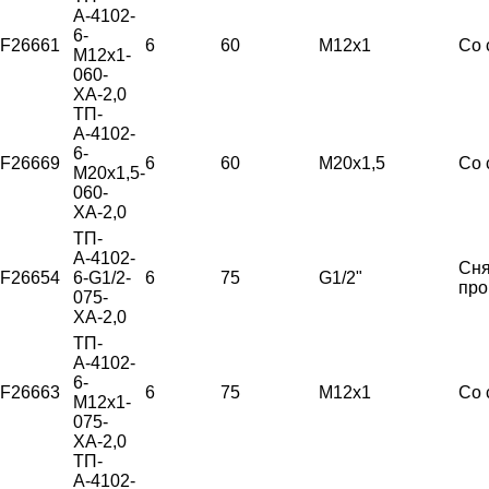
А-4102-
6-
F26661
6
60
М12х1
Со 
М12х1-
060-
ХА-2,0
ТП-
А-4102-
6-
F26669
6
60
М20х1,5
Со 
М20х1,5-
060-
ХА-2,0
ТП-
А-4102-
Сня
F26654
6-G1/2-
6
75
G1/2"
про
075-
ХА-2,0
ТП-
А-4102-
6-
F26663
6
75
М12х1
Со 
М12х1-
075-
ХА-2,0
ТП-
А-4102-