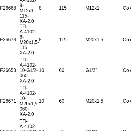
А-4102-
8-
F26668
8
115
М12х1
Со 
М12х1-
115-
ХА-2,0
ТП-
А-4102-
8-
F26678
8
115
М20х1,5
Со 
М20х1,5-
115-
ХА-2,0
ТП-
А-4102-
F26653
10-G1/2-
10
60
G1/2"
Со 
060-
ХА-2,0
ТП-
А-4102-
10-
F26671
10
60
М20х1,5
Со 
М20х1,5-
060-
ХА-2,0
ТП-
А-4102-