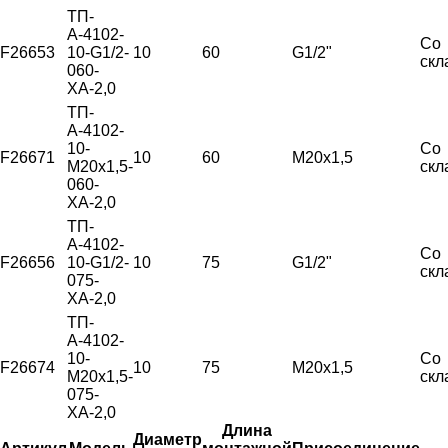
ТП-
А-4102-
Со
F26653
10-G1/2-
10
60
G1/2"
скл
060-
ХА-2,0
ТП-
А-4102-
10-
Со
F26671
10
60
М20х1,5
М20х1,5-
скл
060-
ХА-2,0
ТП-
А-4102-
Со
F26656
10-G1/2-
10
75
G1/2"
скл
075-
ХА-2,0
ТП-
А-4102-
10-
Со
F26674
10
75
М20х1,5
М20х1,5-
скл
075-
ХА-2,0
Длина
Диаметр