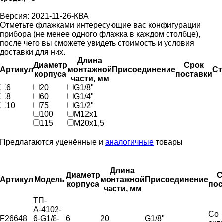
Версия: 2021-11-26-КВА
Отметьте флажками интересующие вас конфигурации
прибора (не менее одного флажка в каждом столбце),
после чего вы сможете увидеть стоимость и условия
доставки для них.
Длина
Диаметр
Срок
Артикул
монтажной
Присоединение
Ст
корпуса
поставки
части, мм
6
20
G1/8"
8
60
G1/4"
10
75
G1/2"
100
М12х1
115
М20х1,5
Предлагаются уценённые и
аналогичные
товары
Длина
Диаметр
С
Артикул
Модель
монтажной
Присоединение
корпуса
пос
части, мм
ТП-
А-4102-
Со
F26648
6-G1/8-
6
20
G1/8"