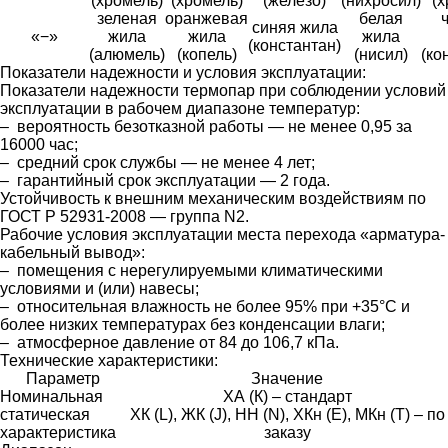
(хромель)
(хромель)
(железо)
(нихросил)
(х
зеленая
оранжевая
белая
синяя жила
«−»
жила
жила
жила
(константан)
(алюмель)
(копель)
(нисил)
(ко
Показатели надежности и условия эксплуатации:
Показатели надежности термопар при соблюдении условий
эксплуатации в рабочем диапазоне температур:
– вероятность безотказной работы — не менее 0,95 за
16000 час;
– средний срок службы — не менее 4 лет;
– гарантийный срок эксплуатации — 2 года.
Устойчивость к внешним механическим воздействиям по
ГОСТ Р 52931-2008 — группа N2.
Рабочие условия эксплуатации места перехода «арматура-
кабельный вывод»:
– помещения с нерегулируемыми климатическими
условиями и (или) навесы;
– относительная влажность не более 95% при +35°С и
более низких температурах без конденсации влаги;
– атмосферное давление от 84 до 106,7 кПа.
Технические характеристики:
Параметр
Значение
Номинальная
ХА (К) – стандарт
статическая
ХК (L), ЖК (J), НН (N), ХКн (E), МКн (Т) – по
характеристика
заказу