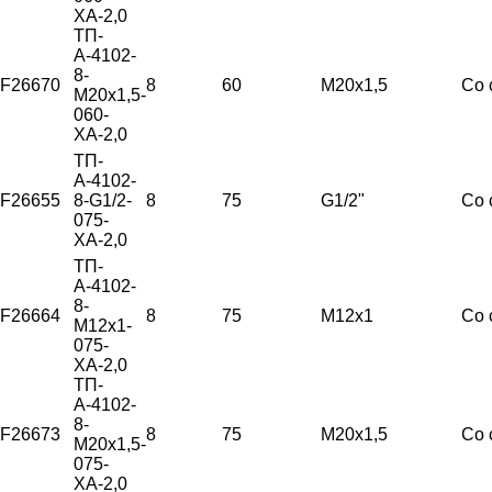
ХА-2,0
ТП-
А-4102-
8-
F26670
8
60
М20х1,5
Со 
М20х1,5-
060-
ХА-2,0
ТП-
А-4102-
F26655
8-G1/2-
8
75
G1/2"
Со 
075-
ХА-2,0
ТП-
А-4102-
8-
F26664
8
75
М12х1
Со 
М12х1-
075-
ХА-2,0
ТП-
А-4102-
8-
F26673
8
75
М20х1,5
Со 
М20х1,5-
075-
ХА-2,0