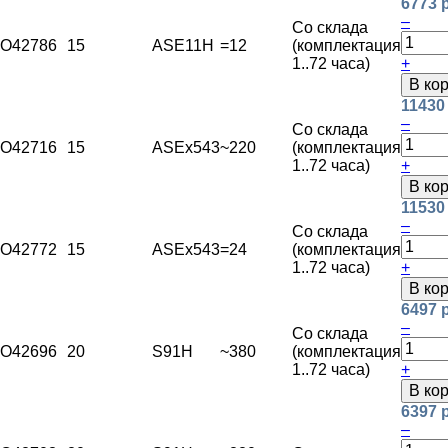
6773 
–
Со склада
O42786
15
ASE11H
=12
(комплектация
1..72 часа)
+
В ко
11430
–
Со склада
O42716
15
ASEx543
~220
(комплектация
1..72 часа)
+
В ко
11530
–
Со склада
O42772
15
ASEx543
=24
(комплектация
1..72 часа)
+
В ко
6497 
–
Со склада
O42696
20
S91H
~380
(комплектация
1..72 часа)
+
В ко
6397 
–