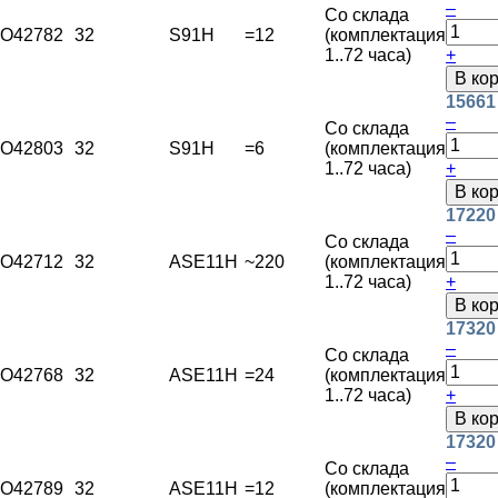
–
Со склада
O42782
32
S91H
=12
(комплектация
1..72 часа)
+
В ко
15661
–
Со склада
O42803
32
S91H
=6
(комплектация
1..72 часа)
+
В ко
17220
–
Со склада
O42712
32
ASE11H
~220
(комплектация
1..72 часа)
+
В ко
17320
–
Со склада
O42768
32
ASE11H
=24
(комплектация
1..72 часа)
+
В ко
17320
–
Со склада
O42789
32
ASE11H
=12
(комплектация