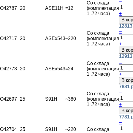
–
Со склада
O42787
20
ASE11H
=12
(комплектация
1..72 часа)
+
В ко
12813
–
Со склада
O42717
20
ASEx543
~220
(комплектация
1..72 часа)
+
В ко
12913
–
Со склада
O42773
20
ASEx543
=24
(комплектация
1..72 часа)
+
В ко
7881 
–
Со склада
O42697
25
S91H
~380
(комплектация
1..72 часа)
+
В ко
7781 
–
O42704
25
S91H
~220
Со склада