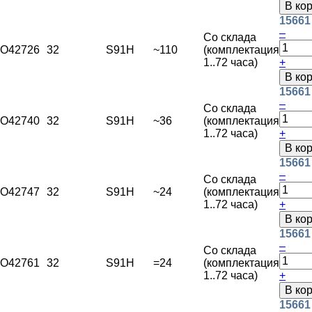
В ко
15661
–
Со склада
O42726
32
S91H
~110
(комплектация
1..72 часа)
+
В ко
15661
–
Со склада
O42740
32
S91H
~36
(комплектация
1..72 часа)
+
В ко
15661
–
Со склада
O42747
32
S91H
~24
(комплектация
1..72 часа)
+
В ко
15661
–
Со склада
O42761
32
S91H
=24
(комплектация
1..72 часа)
+
В ко
15661