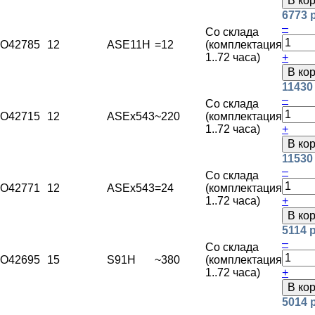
В ко
6773 
–
Со склада
O42785
12
ASE11H
=12
(комплектация
1..72 часа)
+
В ко
11430
–
Со склада
O42715
12
ASEx543
~220
(комплектация
1..72 часа)
+
В ко
11530
–
Со склада
O42771
12
ASEx543
=24
(комплектация
1..72 часа)
+
В ко
5114 
–
Со склада
O42695
15
S91H
~380
(комплектация
1..72 часа)
+
В ко
5014 
–