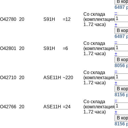
В ко
6497 
–
Со склада
O42780
20
S91H
=12
(комплектация
1..72 часа)
+
В ко
6497 
–
Со склада
O42801
20
S91H
=6
(комплектация
1..72 часа)
+
В ко
8056 
–
Со склада
O42710
20
ASE11H
~220
(комплектация
1..72 часа)
+
В ко
8156 
–
Со склада
O42766
20
ASE11H
=24
(комплектация
1..72 часа)
+
В ко
8156 