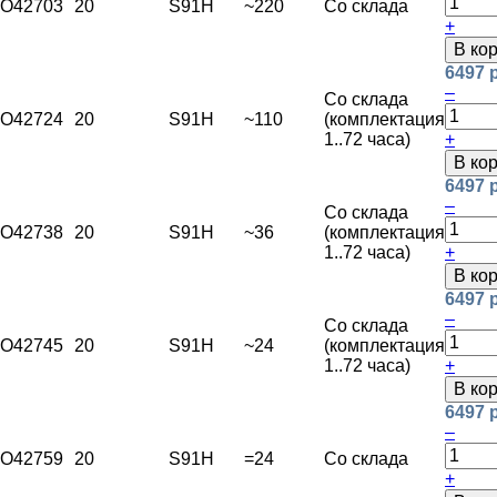
O42703
20
S91H
~220
Со склада
+
В ко
6497 
–
Со склада
O42724
20
S91H
~110
(комплектация
1..72 часа)
+
В ко
6497 
–
Со склада
O42738
20
S91H
~36
(комплектация
1..72 часа)
+
В ко
6497 
–
Со склада
O42745
20
S91H
~24
(комплектация
1..72 часа)
+
В ко
6497 
–
O42759
20
S91H
=24
Со склада
+