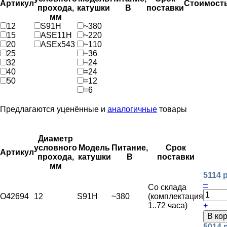
Артикул
Стоимост
прохода,
катушки
В
поставки
мм
12
S91H
~380
15
ASE11H
~220
20
ASEx543
~110
25
~36
32
~24
40
=24
50
=12
=6
Предлагаются уценённые и
аналогичные
товары
Диаметр
условного
Модель
Питание,
Срок
Артикул
прохода,
катушки
В
поставки
мм
5114 
–
Со склада
O42694
12
S91H
~380
(комплектация
1..72 часа)
+
В ко
5014 