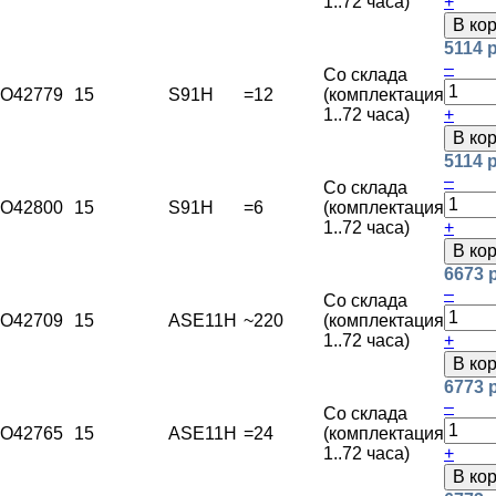
1..72 часа)
+
В ко
5114 
–
Со склада
O42779
15
S91H
=12
(комплектация
1..72 часа)
+
В ко
5114 
–
Со склада
O42800
15
S91H
=6
(комплектация
1..72 часа)
+
В ко
6673 
–
Со склада
O42709
15
ASE11H
~220
(комплектация
1..72 часа)
+
В ко
6773 
–
Со склада
O42765
15
ASE11H
=24
(комплектация
1..72 часа)
+
В ко