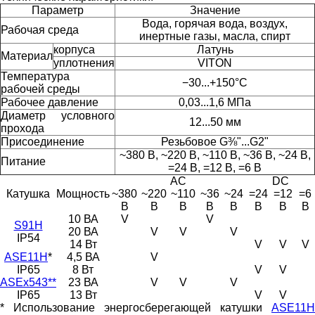
Параметр
Значение
Вода, горячая вода, воздух,
Рабочая среда
инертные газы, масла, спирт
корпуса
Латунь
Материал
уплотнения
VITON
Температура
−30...+150°С
рабочей среды
Рабочее давление
0,03...1,6 МПа
Диаметр условного
12...50 мм
прохода
Присоединение
Резьбовое G⅜"...G2"
~380 В, ~220 В, ~110 В, ~36 В, ~24 В,
Питание
=24 В, =12 В, =6 В
AC
DC
Катушка
Мощность
~380
~220
~110
~36
~24
=24
=12
=6
В
В
В
В
В
В
В
В
10 ВА
V
V
S91H
20 ВА
V
V
V
IP54
14 Вт
V
V
V
ASE11H
*
4,5 ВА
V
IP65
8 Вт
V
V
ASEx543**
23 ВА
V
V
V
IP65
13 Вт
V
V
* Использование энергосберегающей катушки
ASE11H