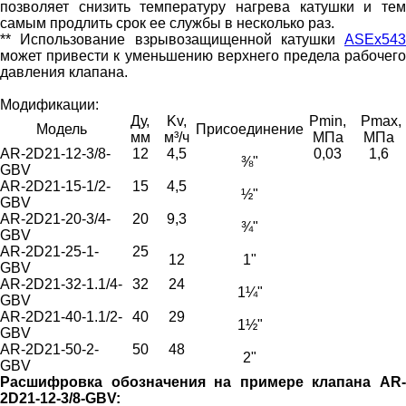
позволяет снизить температуру нагрева катушки и тем
самым продлить срок ее службы в несколько раз.
** Использование взрывозащищенной катушки
ASEx543
может привести к уменьшению верхнего предела рабочего
давления клапана.
Модификации:
Ду,
Kv,
Pmin,
Pmax,
Модель
Присоединение
мм
м³/ч
МПа
МПа
AR-2D21-12-3/8-
12
4,5
0,03
1,6
⅜"
GBV
AR-2D21-15-1/2-
15
4,5
½"
GBV
AR-2D21-20-3/4-
20
9,3
¾"
GBV
AR-2D21-25-1-
25
12
1"
GBV
AR-2D21-32-1.1/4-
32
24
1¼"
GBV
AR-2D21-40-1.1/2-
40
29
1½"
GBV
AR-2D21-50-2-
50
48
2"
GBV
Расшифровка обозначения на примере клапана AR-
2D21-12-3/8-GBV: