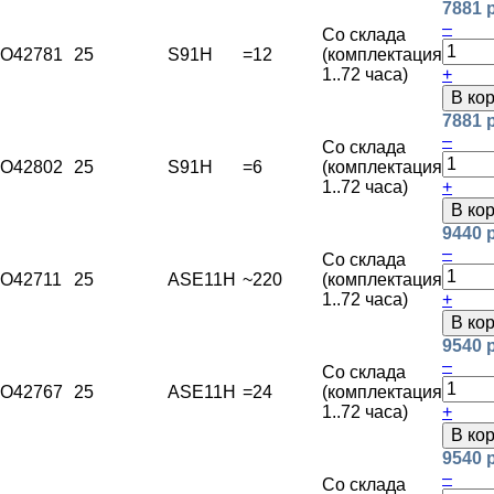
7881 
–
Со склада
O42781
25
S91H
=12
(комплектация
1..72 часа)
+
В ко
7881 
–
Со склада
O42802
25
S91H
=6
(комплектация
1..72 часа)
+
В ко
9440 
–
Со склада
O42711
25
ASE11H
~220
(комплектация
1..72 часа)
+
В ко
9540 
–
Со склада
O42767
25
ASE11H
=24
(комплектация
1..72 часа)
+
В ко
9540 
–
Со склада