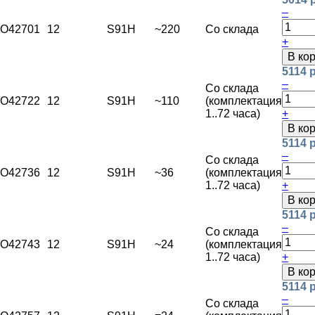
–
O42701
12
S91H
~220
Со склада
+
В ко
5114 
–
Со склада
O42722
12
S91H
~110
(комплектация
1..72 часа)
+
В ко
5114 
–
Со склада
O42736
12
S91H
~36
(комплектация
1..72 часа)
+
В ко
5114 
–
Со склада
O42743
12
S91H
~24
(комплектация
1..72 часа)
+
В ко
5114 
–
Со склада