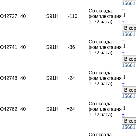
15661
–
Со склада
O42727
40
S91H
~110
(комплектация
1..72 часа)
+
В ко
15661
–
Со склада
O42741
40
S91H
~36
(комплектация
1..72 часа)
+
В ко
15661
–
Со склада
O42748
40
S91H
~24
(комплектация
1..72 часа)
+
В ко
15661
–
Со склада
O42762
40
S91H
=24
(комплектация
1..72 часа)
+
В ко
15661
–
Со склада