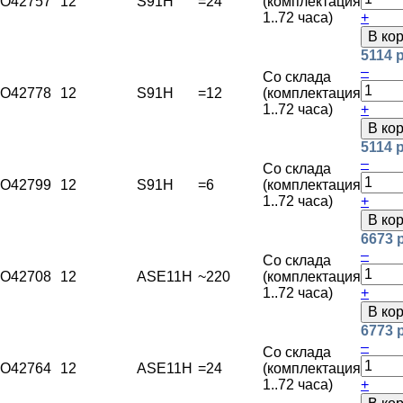
O42757
12
S91H
=24
(комплектация
1..72 часа)
+
В ко
5114 
–
Со склада
O42778
12
S91H
=12
(комплектация
1..72 часа)
+
В ко
5114 
–
Со склада
O42799
12
S91H
=6
(комплектация
1..72 часа)
+
В ко
6673 
–
Со склада
O42708
12
ASE11H
~220
(комплектация
1..72 часа)
+
В ко
6773 
–
Со склада
O42764
12
ASE11H
=24
(комплектация
1..72 часа)
+