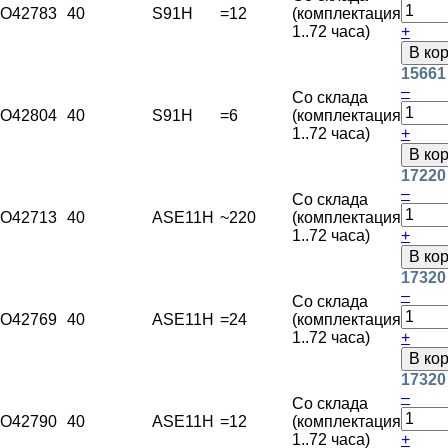
O42783
40
S91H
=12
(комплектация
1..72 часа)
+
В ко
15661
–
Со склада
O42804
40
S91H
=6
(комплектация
1..72 часа)
+
В ко
17220
–
Со склада
O42713
40
ASE11H
~220
(комплектация
1..72 часа)
+
В ко
17320
–
Со склада
O42769
40
ASE11H
=24
(комплектация
1..72 часа)
+
В ко
17320
–
Со склада
O42790
40
ASE11H
=12
(комплектация
1..72 часа)
+