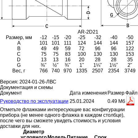
AR-2D21
Размер, мм
-12
-15
-20
-25
-32
-40
-50
A
101
101
111
124
144
144
157
B
49
49
59
72
96
96
122
C
75
75
83
100
130
130
153
D
13
13
16
20
28
28
35
G
⅜"
½"
¾"
1"
1¼"
1½"
2"
Вес, г
766
740
970
1335
2507
2354
3749
Версия: 2024-01-26-ЛВС
Документация и схемы
Документ
Дата изменения
Размер
Файл
Руководство по эксплуатации
25.01.2024
0.49 Мб
Отметьте флажками интересующие вас конфигурации
прибора (не менее одного флажка в каждом столбце),
после чего вы сможете увидеть стоимость и условия
доставки для них.
Диаметр
условного
Модель
Питание,
Срок