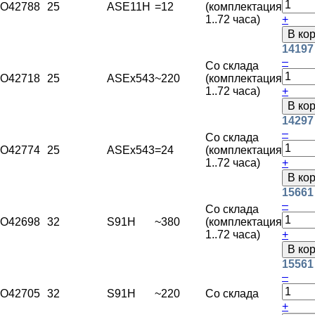
O42788
25
ASE11H
=12
(комплектация
1..72 часа)
+
В ко
14197
–
Со склада
O42718
25
ASEx543
~220
(комплектация
1..72 часа)
+
В ко
14297
–
Со склада
O42774
25
ASEx543
=24
(комплектация
1..72 часа)
+
В ко
15661
–
Со склада
O42698
32
S91H
~380
(комплектация
1..72 часа)
+
В ко
15561
–
O42705
32
S91H
~220
Со склада
+