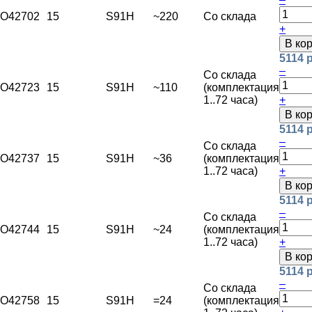
O42702
15
S91H
~220
Со склада
+
В ко
5114 
–
Со склада
O42723
15
S91H
~110
(комплектация
1..72 часа)
+
В ко
5114 
–
Со склада
O42737
15
S91H
~36
(комплектация
1..72 часа)
+
В ко
5114 
–
Со склада
O42744
15
S91H
~24
(комплектация
1..72 часа)
+
В ко
5114 
–
Со склада
O42758
15
S91H
=24
(комплектация