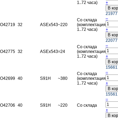
1..72 часа)
+
В ко
21977
–
Со склада
O42719
32
ASEx543
~220
(комплектация
1..72 часа)
+
В ко
22077
–
Со склада
O42775
32
ASEx543
=24
(комплектация
1..72 часа)
+
В ко
15661
–
Со склада
O42699
40
S91H
~380
(комплектация
1..72 часа)
+
В ко
15561
–
O42706
40
S91H
~220
Со склада
+
В ко