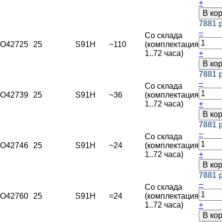
+
В ко
7881 
–
Со склада
O42725
25
S91H
~110
(комплектация
1..72 часа)
+
В ко
7881 
–
Со склада
O42739
25
S91H
~36
(комплектация
1..72 часа)
+
В ко
7881 
–
Со склада
O42746
25
S91H
~24
(комплектация
1..72 часа)
+
В ко
7881 
–
Со склада
O42760
25
S91H
=24
(комплектация
1..72 часа)
+
В ко