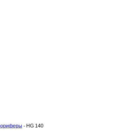
лориферы
-
HG 140