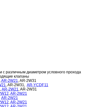
м с различным диаметром условного прохода
одящие клапаны
,
AR-2W21
, AR-2W31
W21
, AR-2W31,
AR-YCDF11
,
AR-2W21
, AR-2W31
2W12
,
AR-2W21
AR-2W21
2W12
,
AR-2W21
2W12
,
AR-2W21