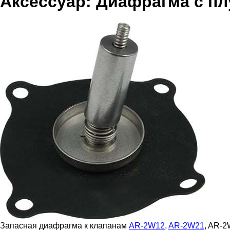
Аксессуар: Диафрагма с п
Запасная диафрагма к клапанам
AR-2W12
,
AR-2W21
, AR-