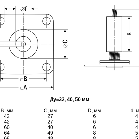
Ду=32, 40, 50 мм
B, мм
C, мм
D, мм
d, 
42
27
6
4
42
27
6
4
60
40
6
4
64
49
8
5
68
48
8
5