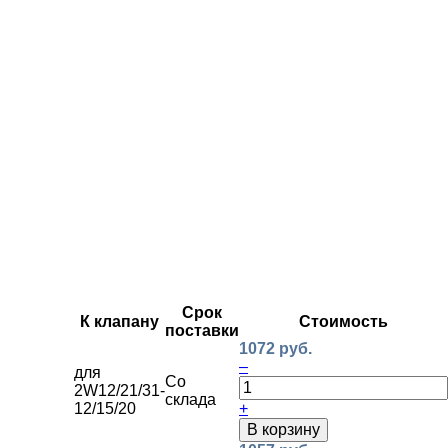
Срок
К клапану
Стоимость
поставки
1072 руб.
–
для
Со
2W12/21/31-
склада
12/15/20
+
В корзину