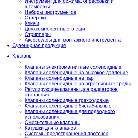
Инструмент для обжима, опрессовки и
штамповки
Наборы инструментов
Отвертки
Ключи
Двухкомпонентные клещи
Стрипперы
Аксессуары для монтажного инструмента
Сувенирная продукция
Клапаны
Клапаны электромагнитные соленоидные
Клапаны соленоидные на высокое давление
Клапаны соленоидные на пар
Клапаны соленоидные на агрессивные среды
Регулирующие клапаны для радиаторов
отопления
Клапаны соленоидные трехходовые
Клапаны соленоидные бистабильные
Клапаны соленоидные для подводного
использования
Смесительные клапаны
Катушки для клапанов
Системы предотвращения протечек