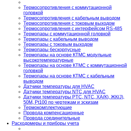
Термосопротивления с коммутационной
головкой
Термосопротивления с кабельным выводом
Термосопротивления с токовым выходом
Термосопротивления с интерфейсом RS-485
Термопары с коммутационной головкой
Термопары с кабельным выводом
Термопары с токовым выходом
Термопары бескорпусные
Термопары на основе КТМС модульные
высокотемпературные
Термопары на основе КТМС с коммутационной
головкой
Термопары на основе КТМС с кабельным
выводом
Датчики температуры для HVAC
Датчики температуры NTC для HVAC
Датчики температуры PTС, NTC, ХА(К), ЖК(J),
50М, Pt100 по чертежам и эскизам
Термокомплектующие
Провода компенсационные
Провода соединительные
Расходомеры и приборы учета