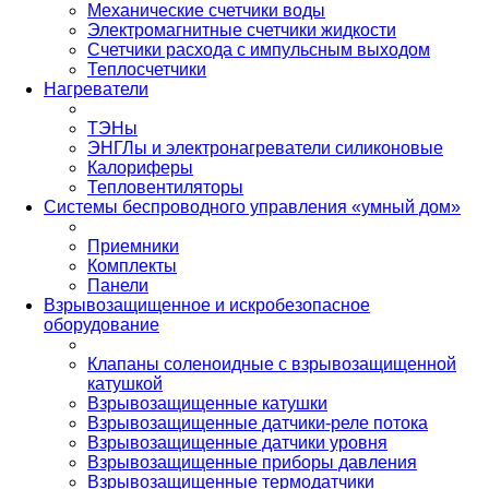
Механические счетчики воды
Электромагнитные счетчики жидкости
Счетчики расхода с импульсным выходом
Теплосчетчики
Нагреватели
ТЭНы
ЭНГЛы и электронагреватели силиконовые
Калориферы
Тепловентиляторы
Системы беспроводного управления «умный дом»
Приемники
Комплекты
Панели
Взрывозащищенное и искробезопасное
оборудование
Клапаны соленоидные с взрывозащищенной
катушкой
Взрывозащищенные катушки
Взрывозащищенные датчики-реле потока
Взрывозащищенные датчики уровня
Взрывозащищенные приборы давления
Взрывозащищенные термодатчики