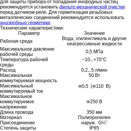
Для защиты прибора от попадания инородных частиц
рекомендуется установить
фильтр механической очистки
перед датчиком-реле. Для герметизации резьбовых
металлических соединений рекомендуется использовать
анаэробные герметики
.
Технические характеристики:
Параметр
Значение
Вода, этиленгликоль и другие
Рабочая среда
неагрессивные жидкости
Максимальное давление
0,5 МПа
рабочей среды
Температура рабочей
−10...+70°C
среды
Расход
0,2...5 л/мин
Максимальная
50 Вт
коммутируемая мощность
Максимальный
≅0,5 (≅110 В)
коммутируемый ток
Максимальное
коммутируемое
≅250 В
напряжение
Длина провода
350 мм
Материал
Полипропилен
Присоединение
наруж. G¼"
Степень защиты
IP65