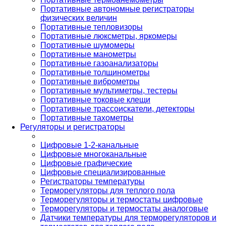
Портативные автономные регистраторы
физических величин
Портативные тепловизоры
Портативные люксметры, яркомеры
Портативные шумомеры
Портативные манометры
Портативные газоанализаторы
Портативные толщинометры
Портативные виброметры
Портативные мультиметры, тестеры
Портативные токовые клещи
Портативные трассоискатели, детекторы
Портативные тахометры
Регуляторы и регистраторы
Цифровые 1-2-канальные
Цифровые многоканальные
Цифровые графические
Цифровые специализированные
Регистраторы температуры
Терморегуляторы для теплого пола
Терморегуляторы и термостаты цифровые
Терморегуляторы и термостаты аналоговые
Датчики температуры для терморегуляторов и