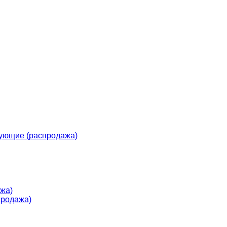
ующие (распродажа)
жа)
продажа)