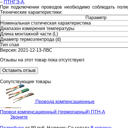
–
ПТНГЭ-А
.
При подключении проводов необходимо соблюдать полярн
Технические характеристики:
Параметр
Номинальная статическая характеристика
Диапазон измерения температуры
Длина монтажной части (L)
Диаметр термоэлектрода (d)
Тип спая
Версия: 2021-12-13-ЛВС
Отзывы на этот товар пока отсутствуют.
Оставить отзыв
Сопутствующие товары
Провода компенсационные
Провод компенсационный (термопарный)
ПТН-А
Звоните
Подробнее
от 90
руб.
Наличие:
Со склада
В корзину