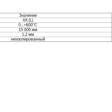
Значение
ХК (L)
0...+600°С
15 000 мм
1,2 мм
неизолированный