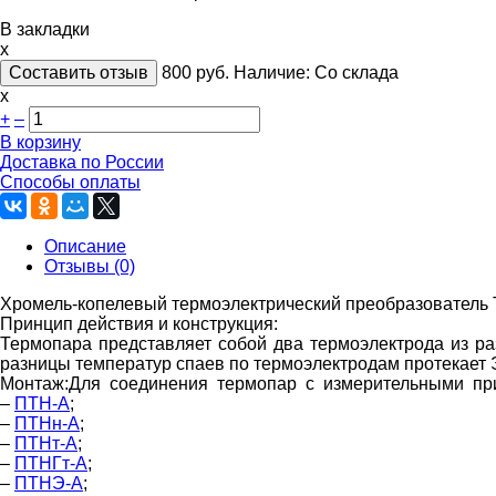
В закладки
x
Составить отзыв
800
руб.
Наличие:
Со склада
х
+
–
В корзину
Доставка по России
Способы оплаты
Описание
Отзывы (0)
Хромель-копелевый термоэлектрический преобразователь
Принцип действия и конструкция:
Термопара представляет собой два термоэлектрода из ра
разницы температур спаев по термоэлектродам протекает 
Монтаж:
Для соединения термопар с измерительными при
–
ПТН-А
;
–
ПТНн-А
;
–
ПТНт-А
;
–
ПТНГт-А
;
–
ПТНЭ-А
;