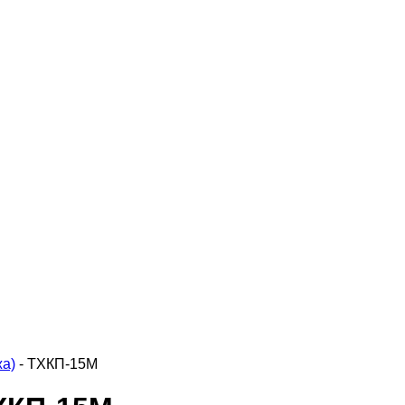
а)
-
ТХКП-15М