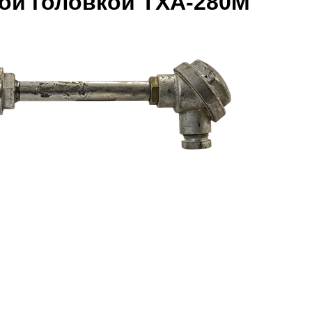
ой головкой ТХА-280М