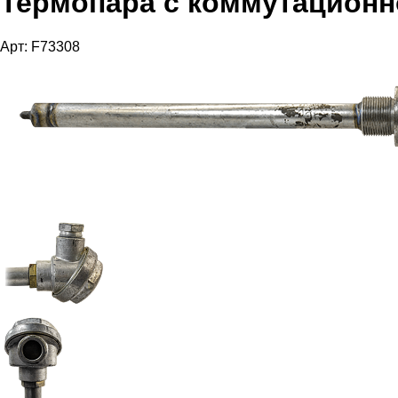
Термопара с коммутационн
Арт: F73308