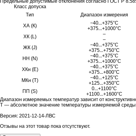
Предельные допустимые отклонения согласно ГОСТ Р 8.585
Класс допуска
Тип
Диапазон измерения
−40...+375°С
ХА (К)
+375...+1000°С
–
ХК (L)
–
−40...+375°С
ЖК (J)
+375...+750°С
−40...+375°С
НН (N)
+375...+1000°С
−40...+375°С
ХКн (E)
+375...+800°С
−40...+125°С
МКн (Т)
+125...+350°С
0...+1100°С
ПП (S)
+1100...+1600°С
Диапазон измеряемых температур зависит от конструктивн
Т — абсолютное значение температуры измеряемой среды,
Версия: 2021-12-14-ЛВС
Отзывы на этот товар пока отсутствуют.