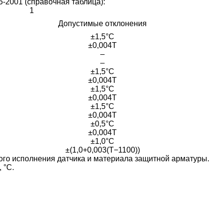
-2001 (справочная таблица):
1
Допустимые отклонения
±1,5°С
±0,004Т
–
–
±1,5°С
±0,004Т
±1,5°С
±0,004Т
±1,5°С
±0,004Т
±0,5°С
±0,004Т
±1,0°С
±(1,0+0,003(Т−1100))
ого исполнения датчика и материала защитной арматуры.
 °С.