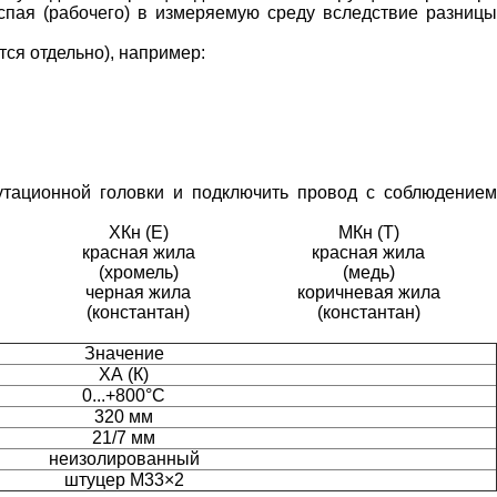
спая (рабочего) в измеряемую среду вследствие разницы
ся отдельно), например:
утационной головки и подключить провод с соблюдением
ХКн (E)
МКн (Т)
красная жила
красная жила
(хромель)
(медь)
черная жила
коричневая жила
(константан)
(константан)
Значение
ХА (К)
0...+800°С
320 мм
21/7 мм
неизолированный
штуцер М33×2