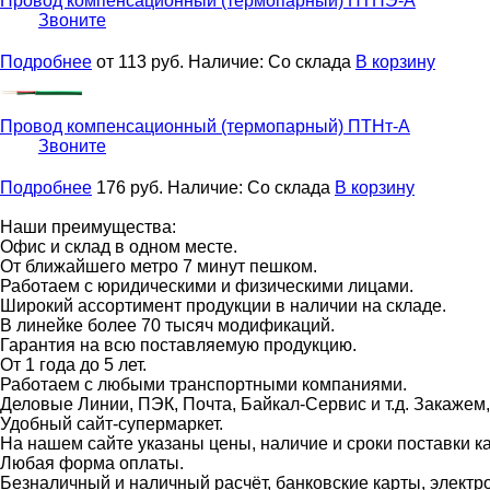
Провод компенсационный (термопарный)
ПТНЭ-А
Звоните
Подробнее
от 113
руб.
Наличие:
Со склада
В корзину
Провод компенсационный (термопарный)
ПТНт-А
Звоните
Подробнее
176
руб.
Наличие:
Со склада
В корзину
Наши преимущества:
Офис и склад в одном месте.
От ближайшего метро 7 минут пешком.
Работаем с юридическими и физическими лицами.
Широкий ассортимент продукции в наличии на складе.
В линейке более 70 тысяч модификаций.
Гарантия на всю поставляемую продукцию.
От 1 года до 5 лет.
Работаем с любыми транспортными компаниями.
Деловые Линии, ПЭК, Почта, Байкал-Сервис и т.д. Закажем
Удобный сайт-супермаркет.
На нашем сайте указаны цены, наличие и сроки поставки 
Любая форма оплаты.
Безналичный и наличный расчёт, банковские карты, электр