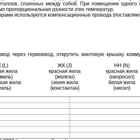
еталлов, спаянных между собой. При помещении одного 
мо пропорциональная разности этих температур.
рами используются компенсационные провода (поставляют
вод через гермоввод, открутить винтовую крышку комм
 (L)
ЖК (J)
НН (N)
ая жила
красная жила
красная жила
омель)
(железо)
(нихросил)
вая жила
синяя жила
белая жила
пель)
(константан)
(нисил)