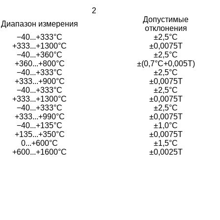
2
Допустимые
Диапазон измерения
отклонения
−40...+333°С
±2,5°С
+333...+1300°С
±0,0075Т
−40...+360°С
±2,5°С
+360...+800°С
±(0,7°С+0,005T)
−40...+333°С
±2,5°С
+333...+900°С
±0,0075Т
−40...+333°С
±2,5°С
+333...+1300°С
±0,0075Т
−40...+333°С
±2,5°С
+333...+990°С
±0,0075Т
−40...+135°С
±1,0°С
+135...+350°С
±0,0075Т
0...+600°С
±1,5°С
+600...+1600°С
±0,0025Т