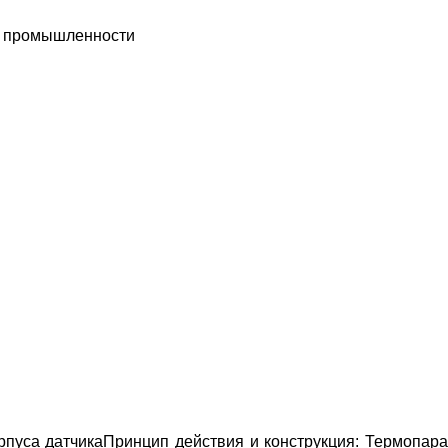
ях промышленности
рпуса датчика
Принцип действия и конструкция:
Термопар