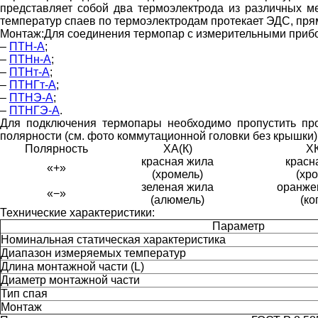
представляет собой два термоэлектрода из различных м
температур спаев по термоэлектродам протекает ЭДС, пря
Монтаж:
Для соединения термопар с измерительными прибо
–
ПТН-А
;
–
ПТНн-А
;
–
ПТНт-А
;
–
ПТНГт-А
;
–
ПТНЭ-А
;
–
ПТНГЭ-А
.
Для подключения термопары необходимо пропустить про
полярности (см. фото коммутационной головки без крышки)
Полярность
ХА(К)
ХК
красная жила
красн
«+»
(хромель)
(хр
зеленая жила
оранже
«−»
(алюмель)
(ко
Технические характеристики:
Параметр
Номинальная статическая характеристика
Диапазон измеряемых температур
Длина монтажной части (L)
Диаметр монтажной части
Тип спая
Монтаж