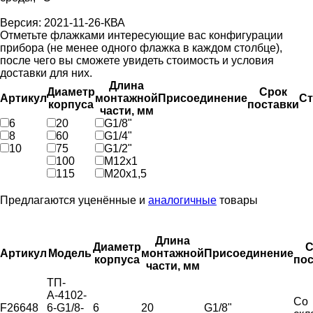
Версия: 2021-11-26-КВА
Отметьте флажками интересующие вас конфигурации
прибора (не менее одного флажка в каждом столбце),
после чего вы сможете увидеть стоимость и условия
доставки для них.
Длина
Диаметр
Срок
Артикул
монтажной
Присоединение
Ст
корпуса
поставки
части, мм
6
20
G1/8"
8
60
G1/4"
10
75
G1/2"
100
М12х1
115
М20х1,5
Предлагаются уценённые и
аналогичные
товары
Длина
Диаметр
С
Артикул
Модель
монтажной
Присоединение
корпуса
пос
части, мм
ТП-
А-4102-
Со
F26648
6-G1/8-
6
20
G1/8"