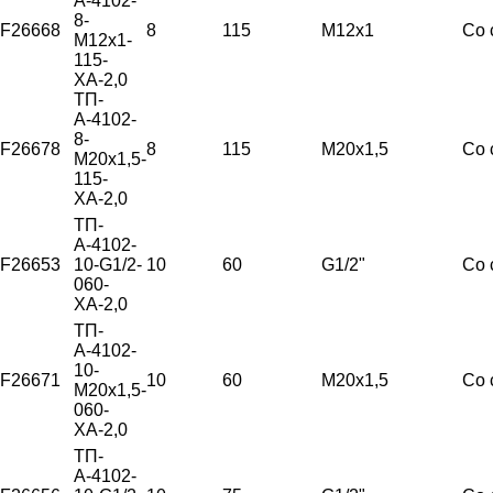
А-4102-
8-
F26668
8
115
М12х1
Со 
М12х1-
115-
ХА-2,0
ТП-
А-4102-
8-
F26678
8
115
М20х1,5
Со 
М20х1,5-
115-
ХА-2,0
ТП-
А-4102-
F26653
10-G1/2-
10
60
G1/2"
Со 
060-
ХА-2,0
ТП-
А-4102-
10-
F26671
10
60
М20х1,5
Со 
М20х1,5-
060-
ХА-2,0
ТП-
А-4102-