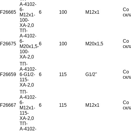
А-4102-
6-
Со
F26665
6
100
М12х1
М12х1-
скл
100-
ХА-2,0
ТП-
А-4102-
6-
Со
F26675
6
100
М20х1,5
М20х1,5-
скл
100-
ХА-2,0
ТП-
А-4102-
Со
F26659
6-G1/2-
6
115
G1/2"
скл
115-
ХА-2,0
ТП-
А-4102-
6-
Со
F26667
6
115
М12х1
М12х1-
скл
115-
ХА-2,0
ТП-
А-4102-