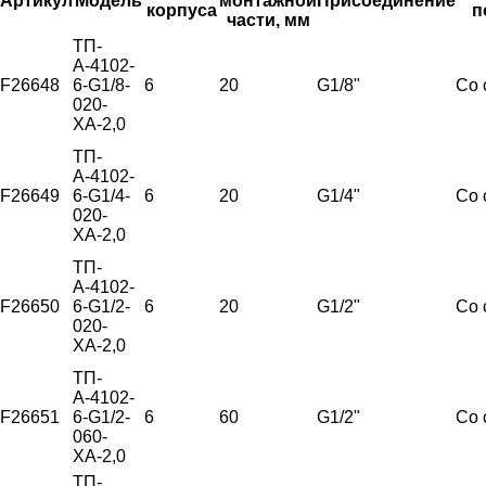
Артикул
Модель
монтажной
Присоединение
корпуса
п
части, мм
ТП-
А-4102-
F26648
6-G1/8-
6
20
G1/8"
Со 
020-
ХА-2,0
ТП-
А-4102-
F26649
6-G1/4-
6
20
G1/4"
Со 
020-
ХА-2,0
ТП-
А-4102-
F26650
6-G1/2-
6
20
G1/2"
Со 
020-
ХА-2,0
ТП-
А-4102-
F26651
6-G1/2-
6
60
G1/2"
Со 
060-
ХА-2,0
ТП-