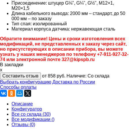
Присоединение: штуцер G⅛", G¼", G½", М12×1,
М20×1,5
Длина кабельного вывода: 2000 мм – стандарт, до 50
000 мм – по заказу
Тип спая: изолированный
Материал корпуса датчика: нержавеющая сталь
Обратите внимание! Цены и сроки изготовления всех
модификаций, не представленных к заказу через сайт,
но присутствующих в описании прибора, вы можете
узнать у наших менеджеров по телефону +7-911-927-32-
74 или электронной почте 327@kipspb.ru
В закладки
x
Составить отзыв
от 858
руб.
Наличие:
Со склада
Выбрать конфигурацию
Доставка по России
Способы оплаты
Описание
Конфигуратор
Все со склада (30)
Все модификации ()
Отзывы (0)