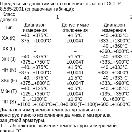
Предельные допустимые отклонения согласно ГОСТ Р
8.585-2001 (справочная таблица):
Класс
1
допуска
Диапазон
Допустимые
Диапазон
Тип
измерения
отклонения
измерения
−40...+375°С
±1,5°С
−40...+333°С
ХА (К)
+375...+1000°С
±0,004Т
+333...+1300°С
−
−
−40...+360°С
ХК (L)
−
−
+360...+800°С
−40...+375°С
±1,5°С
−40...+333°С
ЖК (J)
+375...+750°С
±0,004Т
+333...+900°С
−40...+375°С
±1,5°С
−40...+333°С
НН (N)
+375...+1000°С
±0,004Т
+333...+1300°С
−40...+375°С
±1,5°С
−40...+333°С
ХКн (E)
+375...+800°С
±0,004Т
+333...+990°С
−40...+125°С
±0,5°С
−40...+135°С
МКн (Т)
+125...+350°С
±0,004Т
+135...+350°С
0...+1100°С
±1,0°С
0...+600°С
ПП (S)
+1100...+1600°С
±(1,0+0,003(Т−1100))
+600...+1600°С
Диапазон измеряемых температур зависит от
конструктивного исполнения датчика и материала
защитной арматуры.
Т — абсолютное значение температуры измеряемой
среды, °С