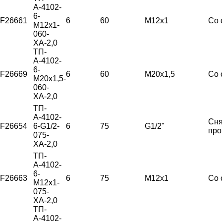
А-4102-
6-
F26661
6
60
М12х1
Со 
М12х1-
060-
ХА-2,0
ТП-
А-4102-
6-
F26669
6
60
М20х1,5
Со 
М20х1,5-
060-
ХА-2,0
ТП-
А-4102-
Сня
F26654
6-G1/2-
6
75
G1/2"
про
075-
ХА-2,0
ТП-
А-4102-
6-
F26663
6
75
М12х1
Со 
М12х1-
075-
ХА-2,0
ТП-
А-4102-