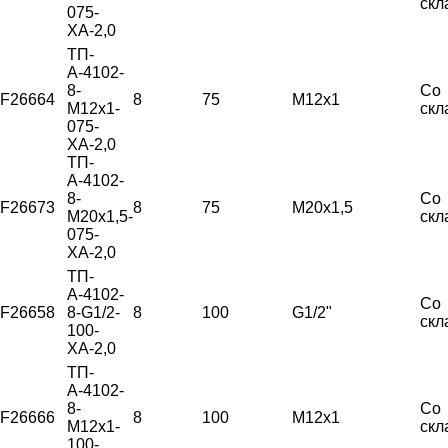
скл
075-
ХА-2,0
ТП-
А-4102-
8-
Со
F26664
8
75
М12х1
М12х1-
скл
075-
ХА-2,0
ТП-
А-4102-
8-
Со
F26673
8
75
М20х1,5
М20х1,5-
скл
075-
ХА-2,0
ТП-
А-4102-
Со
F26658
8-G1/2-
8
100
G1/2"
скл
100-
ХА-2,0
ТП-
А-4102-
8-
Со
F26666
8
100
М12х1
М12х1-
скл
100-