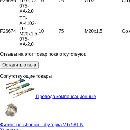
F26656
10-G1/2-
10
75
G1/2"
Со 
075-
ХА-2,0
ТП-
А-4102-
10-
F26674
10
75
М20х1,5
Со 
М20х1,5-
075-
ХА-2,0
Отзывы на этот товар пока отсутствуют.
Оставить отзыв
Сопутствующие товары
Провода компенсационные
Фитинг резьбовой – футорка
VTr.581.N
Звоните