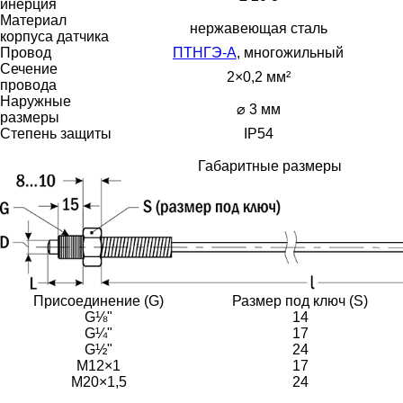
инерция
Материал
нержавеющая сталь
корпуса датчика
Провод
ПТНГЭ-А
, многожильный
Сечение
2×0,2 мм²
провода
Наружные
⌀ 3 мм
размеры
Степень защиты
IP54
Габаритные размеры
Присоединение (G)
Размер под ключ (S)
G⅛"
14
G¼"
17
G½"
24
М12×1
17
М20×1,5
24