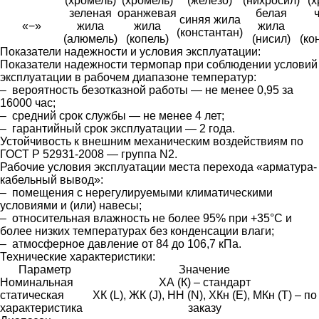
(хромель)
(хромель)
(железо)
(нихросил)
(х
зеленая
оранжевая
белая
синяя жила
«−»
жила
жила
жила
(константан)
(алюмель)
(копель)
(нисил)
(ко
Показатели надежности и условия эксплуатации:
Показатели надежности термопар при соблюдении условий
эксплуатации в рабочем диапазоне температур:
– вероятность безотказной работы — не менее 0,95 за
16000 час;
– средний срок службы — не менее 4 лет;
– гарантийный срок эксплуатации — 2 года.
Устойчивость к внешним механическим воздействиям по
ГОСТ Р 52931-2008 — группа N2.
Рабочие условия эксплуатации места перехода «арматура-
кабельный вывод»:
– помещения с нерегулируемыми климатическими
условиями и (или) навесы;
– относительная влажность не более 95% при +35°С и
более низких температурах без конденсации влаги;
– атмосферное давление от 84 до 106,7 кПа.
Технические характеристики:
Параметр
Значение
Номинальная
ХА (К) – стандарт
статическая
ХК (L), ЖК (J), НН (N), ХКн (E), МКн (Т) – по
характеристика
заказу