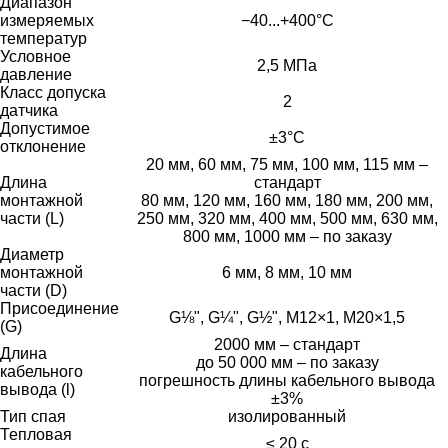
Диапазон
измеряемых
−40...+400°С
температур
Условное
2,5 МПа
давление
Класс допуска
2
датчика
Допустимое
±3°С
отклонение
20 мм, 60 мм, 75 мм, 100 мм, 115 мм –
Длина
стандарт
монтажной
80 мм, 120 мм, 160 мм, 180 мм, 200 мм,
части (L)
250 мм, 320 мм, 400 мм, 500 мм, 630 мм,
800 мм, 1000 мм – по заказу
Диаметр
монтажной
6 мм, 8 мм, 10 мм
части (D)
Присоединение
G⅛", G¼", G½", М12×1, М20×1,5
(G)
2000 мм – стандарт
Длина
до 50 000 мм – по заказу
кабельного
погрешность длины кабельного вывода
вывода (l)
±3%
Тип спая
изолированный
Тепловая
≤ 20 с