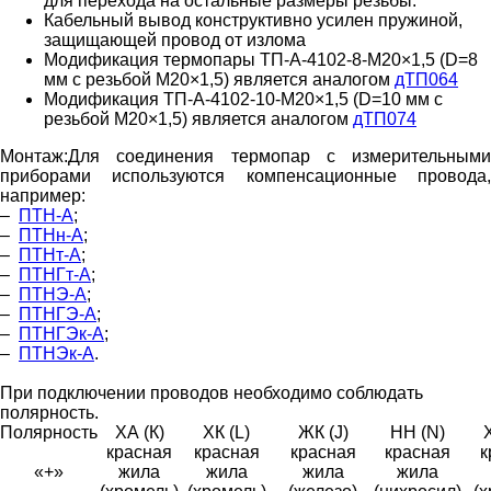
для перехода на остальные размеры резьбы.
Кабельный вывод конструктивно усилен пружиной,
защищающей провод от излома
Модификация термопары ТП-А-4102-8-М20×1,5 (D=8
мм c резьбой М20×1,5) является аналогом
дТП064
Модификация ТП-А-4102-10-М20×1,5 (D=10 мм с
резьбой М20×1,5) является аналогом
дТП074
Монтаж:
Для соединения термопар с измерительными
приборами используются компенсационные провода,
например:
–
ПТН-А
;
–
ПТНн-А
;
–
ПТНт-А
;
–
ПТНГт-А
;
–
ПТНЭ-А
;
–
ПТНГЭ-А
;
–
ПТНГЭк-А
;
–
ПТНЭк-А
.
При подключении проводов необходимо соблюдать
полярность.
Полярность
ХА (К)
ХК (L)
ЖК (J)
НН (N)
красная
красная
красная
красная
к
«+»
жила
жила
жила
жила