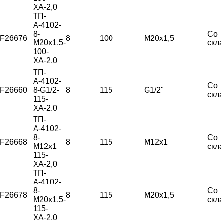
ХА-2,0
ТП-
А-4102-
8-
Со
F26676
8
100
М20х1,5
М20х1,5-
скл
100-
ХА-2,0
ТП-
А-4102-
Со
F26660
8-G1/2-
8
115
G1/2"
скл
115-
ХА-2,0
ТП-
А-4102-
8-
Со
F26668
8
115
М12х1
М12х1-
скл
115-
ХА-2,0
ТП-
А-4102-
8-
Со
F26678
8
115
М20х1,5
М20х1,5-
скл
115-
ХА-2,0