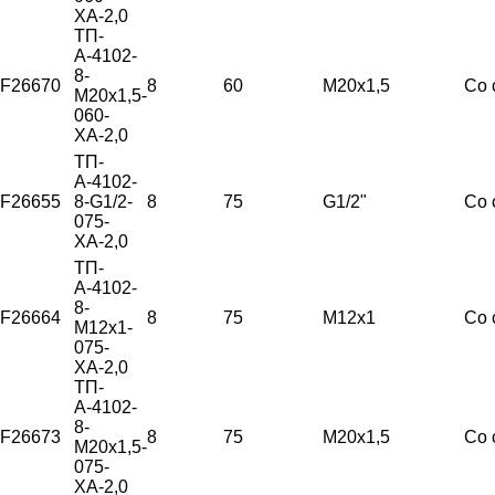
ХА-2,0
ТП-
А-4102-
8-
F26670
8
60
М20х1,5
Со 
М20х1,5-
060-
ХА-2,0
ТП-
А-4102-
F26655
8-G1/2-
8
75
G1/2"
Со 
075-
ХА-2,0
ТП-
А-4102-
8-
F26664
8
75
М12х1
Со 
М12х1-
075-
ХА-2,0
ТП-
А-4102-
8-
F26673
8
75
М20х1,5
Со 
М20х1,5-
075-
ХА-2,0