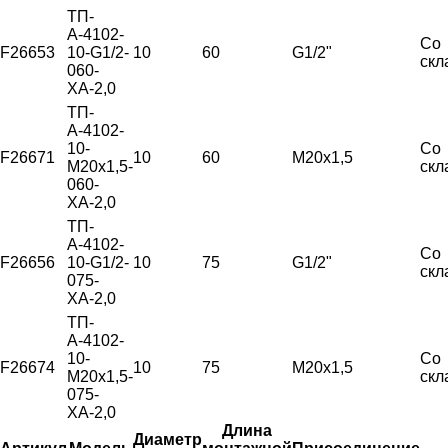
ТП-
А-4102-
Со
F26653
10-G1/2-
10
60
G1/2"
скл
060-
ХА-2,0
ТП-
А-4102-
10-
Со
F26671
10
60
М20х1,5
М20х1,5-
скл
060-
ХА-2,0
ТП-
А-4102-
Со
F26656
10-G1/2-
10
75
G1/2"
скл
075-
ХА-2,0
ТП-
А-4102-
10-
Со
F26674
10
75
М20х1,5
М20х1,5-
скл
075-
ХА-2,0
Длина
Диаметр