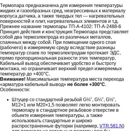
Термопара предназначена для измерения температуры
жидких и газообразных сред, неагрессивных к материалу
корпуса датчика, а также твердых тел — нагревательных
поверхностей и плит, нагревательных элементов и т.д.
Прежнее название термопары ТП-А-4102: ТП-А-2488-6
Принцип действия и конструкция:
Термопара представляет
собой два термоэлектрода из различных металлов,
спаянных между собой. При помещении одного спая
(рабочего) в измеряемую среду вследствие разницы
температур спаев по термоэлектродам протекает ЭДС,
прямо пропорциональная разности этих температур.
Кабельный вывод обеспечивает удобство и быстроту
монтажа, но ограничивает верхний предел измеряемых
температур до +400°С.
Внимание!
Максимальная температура места перехода
«арматура-кабельный вывод»
не более +300°С
.
Особенности:
Штуцер со стандартной резьбой G⅛", G¼", G½",
М12×1 или М20×1,5 позволяет легко монтировать
термопару в стандартное резьбовое отверстие в
объекте измерения температуры, а также
использовать стандартные и широко
распространенные футорки (например,
VTR.581.N
)