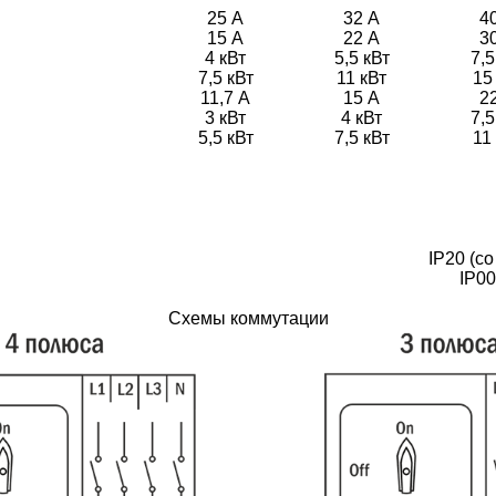
25 А
32 А
4
15 А
22 А
3
4 кВт
5,5 кВт
7,5
7,5 кВт
11 кВт
15
11,7 А
15 А
2
3 кВт
4 кВт
7,5
5,5 кВт
7,5 кВт
11
IP20 (с
IP00
Схемы коммутации