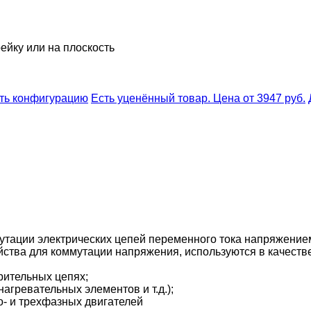
ейку или на плоскость
ть конфигурацию
Есть уценённый товар. Цена от 3947 руб.
тации электрических цепей переменного тока напряжением
ства для коммутации напряжения, используются в качестве
рительных цепях;
агревательных элементов и т.д.);
- и трехфазных двигателей