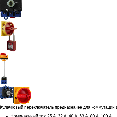
Кулачковый переключатель предназначен для коммутации э
Номинальный ток: 25 А, 32 А, 40 А, 63 А, 80 А, 100 А