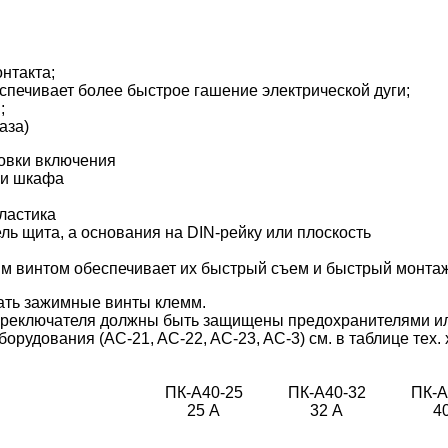
нтакта;
спечивает более быстрое гашение электрической дуги;
;
аза)
овки включения
ри шкафа
ластика
ь щита, а основания на DIN-рейку или плоскость
ним винтом обеспечивает их быстрый съем и быстрый монта
вать зажимные винты клемм.
переключателя должны быть защищены предохранителями и
удования (AC-21, AC-22, AC-23, AC-3) см. в таблице тех. 
ПК-А40-25
ПК-А40-32
ПК-А
25 А
32 А
4