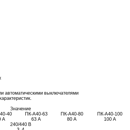
ж
ли автоматическими выключателями
характеристик.
Значение
40-40
ПК-А40-63
ПК-А40-80
ПК-А40-100
0 А
63 А
80 А
100 А
240/440 В
3, 4