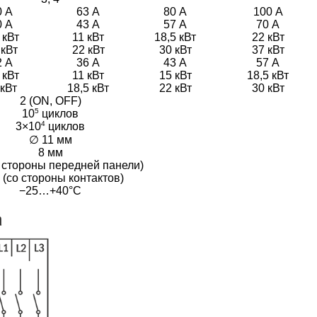
0 А
63 А
80 А
100 А
0 А
43 А
57 А
70 А
 кВт
11 кВт
18,5 кВт
22 кВт
 кВт
22 кВт
30 кВт
37 кВт
2 А
36 А
43 А
57 А
 кВт
11 кВт
15 кВт
18,5 кВт
 кВт
18,5 кВт
22 кВт
30 кВт
2 (ON, OFF)
5
10
циклов
4
3×10
циклов
∅ 11 мм
8 мм
о стороны передней панели)
 (со стороны контактов)
−25…+40°C