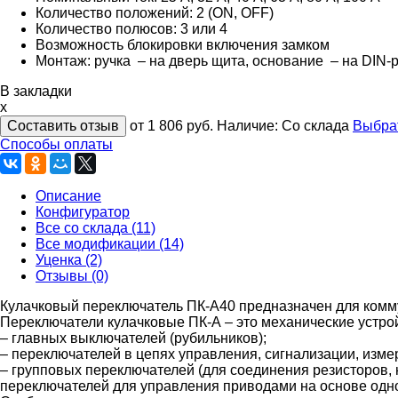
Количество положений: 2 (ON, OFF)
Количество полюсов: 3 или 4
Возможность блокировки включения замком
Монтаж: ручка – на дверь щита, основание – на DIN-р
В закладки
x
Составить отзыв
от 1 806
руб.
Наличие:
Со склада
Выбра
Способы оплаты
Описание
Конфигуратор
Все со склада (11)
Все модификации (14)
Уценка (2)
Отзывы (0)
Кулачковый переключатель ПК-А40 предназначен для комму
Переключатели кулачковые ПК-А – это механические устрой
– главных выключателей (рубильников);
– переключателей в цепях управления, сигнализации, изме
– групповых переключателей (для соединения резисторов, н
переключателей для управления приводами на основе одно