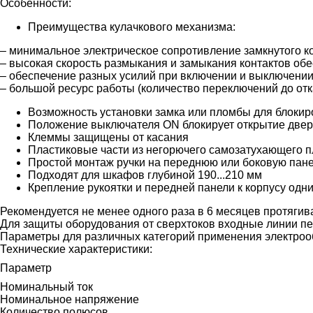
Особенности:
Преимущества кулачкового механизма:
– минимальное электрическое сопротивление замкнутого ко
– высокая скорость размыкания и замыкания контактов обе
– обеспечение разных усилий при включении и выключении
– большой ресурс работы (количество переключений до отк
Возможность установки замка или пломбы для блокир
Положение выключателя ON блокирует открытие две
Клеммы защищены от касания
Пластиковые части из негорючего самозатухающего п
Простой монтаж ручки на переднюю или боковую панел
Подходят для шкафов глубиной 190...210 мм
Крепление рукоятки и передней панели к корпусу од
Рекомендуется не менее одного раза в 6 месяцев протяги
Для защиты оборудования от сверхтоков входные линии 
Параметры для различных категорий применения электрообор
Технические характеристики:
Параметр
Номинальный ток
Номинальное напряжение
Количество полюсов