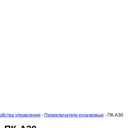
ойства управления
-
Переключатели кулачковые
-
ПК-А30