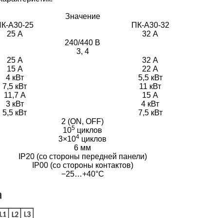
Значение
К-А30-25
ПК-А30-32
25 А
32 А
240/440 В
3, 4
25 А
32 А
15 А
22 А
4 кВт
5,5 кВт
7,5 кВт
11 кВт
11,7 А
15 А
3 кВт
4 кВт
5,5 кВт
7,5 кВт
2 (ON, OFF)
5
10
циклов
4
3×10
циклов
6 мм
IP20 (со стороны передней панели)
IP00 (со стороны контактов)
−25…+40°C