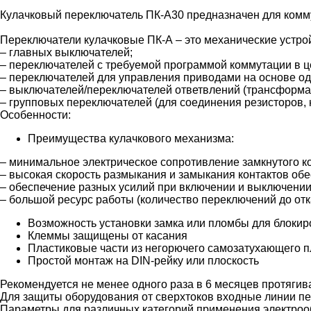
Кулачковый переключатель ПК-А30 предназначен для комму
Переключатели кулачковые ПК-А – это механические устрой
– главных выключателей;
– переключателей с требуемой программой коммутации в ц
– переключателей для управления приводами на основе од
– выключателей/переключателей ответвлений (трансформато
– групповых переключателей (для соединения резисторов, н
Особенности:
Преимущества кулачкового механизма:
– минимальное электрическое сопротивление замкнутого ко
– высокая скорость размыкания и замыкания контактов обе
– обеспечение разных усилий при включении и выключении
– большой ресурс работы (количество переключений до отк
Возможность установки замка или пломбы для блокир
Клеммы защищены от касания
Пластиковые части из негорючего самозатухающего п
Простой монтаж на DIN-рейку или плоскость
Рекомендуется не менее одного раза в 6 месяцев протяги
Для защиты оборудования от сверхтоков входные линии 
Параметры для различных категорий применения электрообор