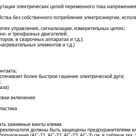
тации электрических цепей переменного тока напряжением
ства без собственного потребления электроэнергии, исполь
епях управления, сигнализации, измерительных цепях;
но- и трехфазных двигателей;
ров, в сварочных аппаратах и т.д.);
агревательных элементов и т.д.)
нтакта;
спечивает более быстрое гашение электрической дуги;
;
аза)
овки включения
ластика
вать зажимные винты клемм.
переключателя должны быть защищены предохранителями и
удования (AC-21, AC-22, AC-23, AC-3) см. в таблице тех. 