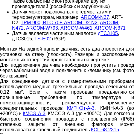
также совместим с контроллерами других
производителей (российских и зарубежных)
Датчик может подключаться к термостатам и
терморегуляторам, например,
ARCOM-N37
, ART-
D2,
ТРМ-900
,
RTC 70F
, ARCOM-D2-N2
,
ARCOM-
N472
,
ARCOM-W793
,
ARCOM-W461
,
ARCOM-N371
Датчик является частичным аналогом
дТС3105
,
дТС3015,
TS-E02
(RGP)
Монтаж:
На задней панели датчика есть два отверстия для
установки на стену (плоскость). Размеры и расположение
монтажных отверстий представлены на чертеже.
Для подключения датчика необходимо пропустить провод
через кабельный ввод и подключить к клеммнику (см. фото
без крышки).
Для соединения датчика с измерительными приборами
используются медные трехжильные провода сечением от
0,12 мм². Если к таким проводам предъявляются
повышенные требования по температуре и
помехозащищенности, рекомендуется применение
соединительных проводов
КМТФЭт-А-3
, КМНН-А-3 (до
+200°С) и
КМСЭ-А-3
, КМССЭ-А-3 (до +400°С). Для легкого и
быстрого соединения проводов с повышенной (IP68)
степенью защиты от внешних факторов может
использоваться кабельный соединитель
КСГ-68-2315
.