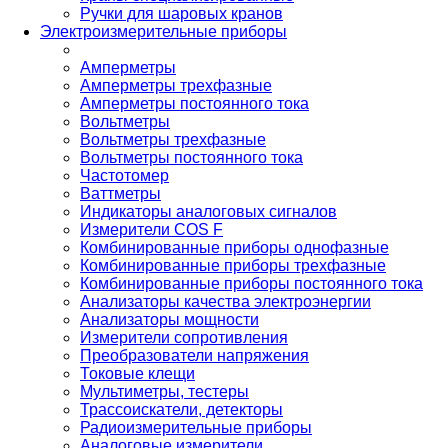
Ручки для шаровых кранов
Электроизмерительные приборы
Амперметры
Амперметры трехфазные
Амперметры постоянного тока
Вольтметры
Вольтметры трехфазные
Вольтметры постоянного тока
Частотомер
Ваттметры
Индикаторы аналоговых сигналов
Измерители COS F
Комбинированные приборы однофазные
Комбинированные приборы трехфазные
Комбинированные приборы постоянного тока
Анализаторы качества электроэнергии
Анализаторы мощности
Измерители сопротивления
Преобразователи напряжения
Токовые клещи
Мультиметры, тестеры
Трассоискатели, детекторы
Радиоизмерительные приборы
Аналоговые измерители