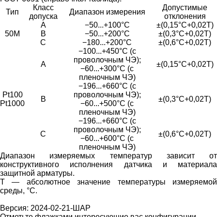
Класс
Допустимые
Тип
Диапазон измерения
допуска
отклонения
A
−50...+100°С
±(0,15°С+0,02T)
50M
B
−50...+200°С
±(0,3°С+0,02T)
C
−180...+200°С
±(0,6°С+0,02T)
−100...+450°C (с
проволочным ЧЭ);
A
±(0,15°С+0,02T)
−60...+300°C (с
пленочным ЧЭ)
−196...+660°C (с
Pt100
проволочным ЧЭ);
B
±(0,3°С+0,02T)
Pt1000
−60...+500°C (с
пленочным ЧЭ)
−196...+660°C (с
проволочным ЧЭ);
C
±(0,6°С+0,02T)
−60...+600°C (с
пленочным ЧЭ)
Диапазон измеряемых температур зависит от
конструктивного исполнения датчика и материала
защитной арматуры.
Т — абсолютное значение температуры измеряемой
среды, °С.
Версия: 2024-02-21-ШАР
Отметьте флажками интересующие вас конфигурации