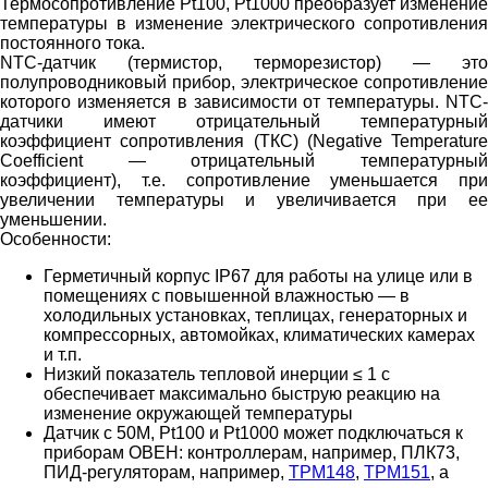
Термосопротивление Pt100, Pt1000 преобразует изменение
температуры в изменение электрического сопротивления
постоянного тока.
NTC-датчик (термистор, терморезистор) — это
полупроводниковый прибор, электрическое сопротивление
которого изменяется в зависимости от температуры. NТС-
датчики имеют отрицательный температурный
коэффициент сопротивления (ТКС) (Negative Temperature
Coefficient — отрицательный температурный
коэффициент), т.е. сопротивление уменьшается при
увеличении температуры и увеличивается при ее
уменьшении.
Особенности:
Герметичный корпус IP67 для работы на улице или в
помещениях с повышенной влажностью — в
холодильных установках, теплицах, генераторных и
компрессорных, автомойках, климатических камерах
и т.п.
Низкий показатель тепловой инерции ≤ 1 с
обеспечивает максимально быструю реакцию на
изменение окружающей температуры
Датчик с 50M, Pt100 и Pt1000 может подключаться к
приборам ОВЕН: контроллерам, например, ПЛК73,
ПИД-регуляторам, например,
ТРМ148
,
ТРМ151
, а