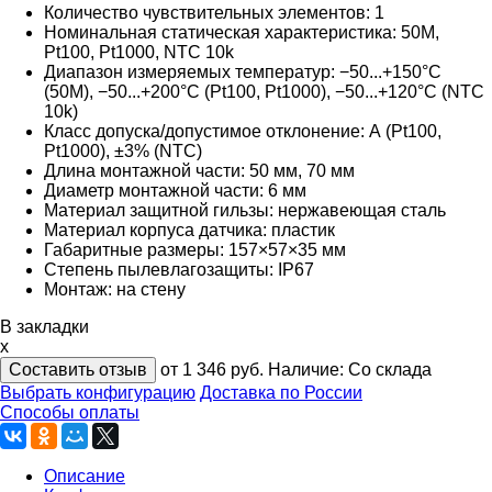
Количество чувствительных элементов: 1
Номинальная статическая характеристика: 50M,
Pt100, Pt1000, NTC 10k
Диапазон измеряемых температур: −50...+150°С
(50М), −50...+200°С (Pt100, Pt1000), −50...+120°С (NTC
10k)
Класс допуска/допустимое отклонение: А (Pt100,
Pt1000), ±3% (NTC)
Длина монтажной части: 50 мм, 70 мм
Диаметр монтажной части: 6 мм
Материал защитной гильзы: нержавеющая сталь
Материал корпуса датчика: пластик
Габаритные размеры: 157×57×35 мм
Степень пылевлагозащиты: IP67
Монтаж: на стену
В закладки
x
Составить отзыв
от 1 346
руб.
Наличие:
Со склада
Выбрать конфигурацию
Доставка по России
Способы оплаты
Описание