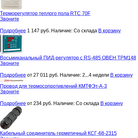
Терморегулятор теплого пола
RTC 70F
Звоните
Подробнее
1 147
руб.
Наличие:
Со склада
В корзину
Восьмиканальный ПИД-регулятор с RS-485
ОВЕН ТРМ148
Звоните
Подробнее
от 27 011
руб.
Наличие:
2...4 недели
В корзину
Провод для термосопротивлений
КМТФЭт-А-3
Звоните
Подробнее
от 234
руб.
Наличие:
Со склада
В корзину
Кабельный соединитель герметичный
КСГ-68-2315