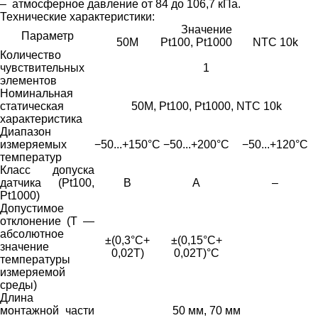
– атмосферное давление от 84 до 106,7 кПа.
Технические характеристики:
Значение
Параметр
50М
Pt100, Pt1000
NTC 10k
Количество
чувствительных
1
элементов
Номинальная
статическая
50М, Pt100, Pt1000, NTC 10k
характеристика
Диапазон
измеряемых
−50...+150°С
−50...+200°С
−50...+120°С
температур
Класс допуска
датчика (Pt100,
B
А
–
Pt1000)
Допустимое
отклонение (Т —
абсолютное
±(0,3°С+
±(0,15°С+
значение
0,02T)
0,02T)°С
температуры
измеряемой
среды)
Длина
монтажной части
50 мм, 70 мм