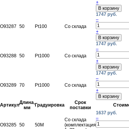
+
В корзину
1747 руб.
–
O93287
50
Pt100
Со склада
+
В корзину
1747 руб.
–
O93288
50
Pt1000
Со склада
+
В корзину
1747 руб.
–
O93289
70
Pt1000
Со склада
+
В корзину
Длина,
Срок
Артикул
Градуировка
Стоим
мм
поставки
1637 руб.
–
Со склада
O93285
50
50М
(комплектация