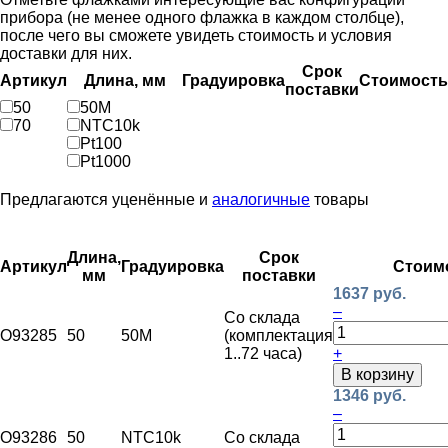
прибора (не менее одного флажка в каждом столбце),
после чего вы сможете увидеть стоимость и условия
доставки для них.
Срок
Артикул
Длина, мм
Градуировка
Стоимость
поставки
50
50М
70
NTC10k
Pt100
Pt1000
Предлагаются уценённые и
аналогичные
товары
Длина,
Срок
Артикул
Градуировка
Стоим
мм
поставки
1637 руб.
–
Со склада
O93285
50
50М
(комплектация
1..72 часа)
+
В корзину
1346 руб.
–
O93286
50
NTC10k
Со склада