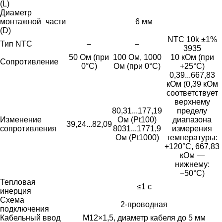
(L)
Диаметр
монтажной части
6 мм
(D)
NTC 10k ±1%
Тип NTC
–
–
3935
50 Ом (при
100 Ом, 1000
10 кОм (при
Сопротивление
0°С)
Ом (при 0°С)
+25°С)
0,39...667,83
кОм (0,39 кОм
соответствует
верхнему
80,31...177,19
пределу
Изменение
Ом (Pt100)
диапазона
39,24...82,09
сопротивления
8031...1771,9
измерения
Ом (Pt1000)
температуры:
+120°С, 667,83
кОм —
нижнему:
−50°С)
Тепловая
≤1 с
инерция
Схема
2-проводная
подключения
Кабельный ввод
М12×1,5, диаметр кабеля до 5 мм