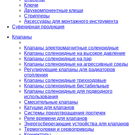
Ключи
Двухкомпонентные клещи
Стрипперы
Аксессуары для монтажного инструмента
Сувенирная продукция
Клапаны
Клапаны электромагнитные соленоидные
Клапаны соленоидные на высокое давление
Клапаны соленоидные на пар
Клапаны соленоидные на агрессивные среды
Регулирующие клапаны для радиаторов
отопления
Клапаны соленоидные трехходовые
Клапаны соленоидные бистабильные
Клапаны соленоидные для подводного
использования
Смесительные клапаны
Катушки для клапанов
Системы предотвращения протечек
Реле времени для клапанов
Энергосберегающие устройства для клапанов
Термоголовки и сервоприводы
Коннекторы