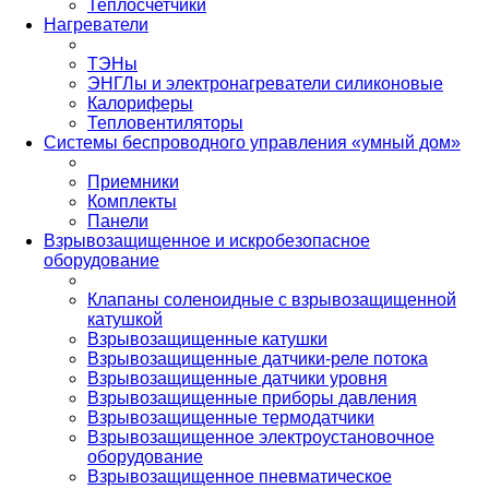
Теплосчетчики
Нагреватели
ТЭНы
ЭНГЛы и электронагреватели силиконовые
Калориферы
Тепловентиляторы
Системы беспроводного управления «умный дом»
Приемники
Комплекты
Панели
Взрывозащищенное и искробезопасное
оборудование
Клапаны соленоидные с взрывозащищенной
катушкой
Взрывозащищенные катушки
Взрывозащищенные датчики-реле потока
Взрывозащищенные датчики уровня
Взрывозащищенные приборы давления
Взрывозащищенные термодатчики
Взрывозащищенное электроустановочное
оборудование
Взрывозащищенное пневматическое