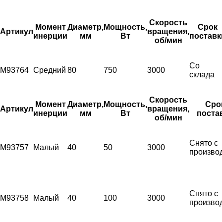
Скорость
Момент
Диаметр,
Мощность,
Срок
Артикул
вращения,
инерции
мм
Вт
поставк
об/мин
Со
M93764
Средний
80
750
3000
склада
Скорость
Момент
Диаметр,
Мощность,
Сро
Артикул
вращения,
инерции
мм
Вт
поста
об/мин
Снято с
M93757
Малый
40
50
3000
произво
Снято с
M93758
Малый
40
100
3000
произво