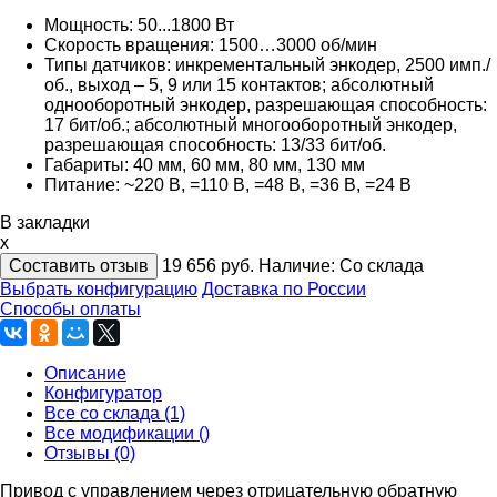
Мощность: 50...1800 Вт
Скорость вращения: 1500…3000 об/мин
Типы датчиков: инкрементальный энкодер, 2500 имп./
об., выход – 5, 9 или 15 контактов; абсолютный
однооборотный энкодер, разрешающая способность:
17 бит/об.; абсолютный многооборотный энкодер,
разрешающая способность: 13/33 бит/об.
Габариты: 40 мм, 60 мм, 80 мм, 130 мм
Питание: ~220 В, =110 В, =48 В, =36 В, =24 В
В закладки
x
Составить отзыв
19 656
руб.
Наличие:
Со склада
Выбрать конфигурацию
Доставка по России
Способы оплаты
Описание
Конфигуратор
Все со склада (1)
Все модификации ()
Отзывы (0)
Привод с управлением через отрицательную обратную