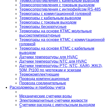
Термосопротивления с кабельным выводом
Термосопротивления с токовым выходом
Термосопротивления с интерфейсом RS-485
Термопары с коммутационной головкой
Термопары с кабельным выводом
Термопары с токовым выходом
Термопары бескорпусные
Термопары на основе КТМС модульные
высокотемпературные
Термопары на основе КТМС с коммутационной
головкой
Термопары на основе КТМС с кабельным
выводом
Датчики температуры для HVAC
Датчики температуры NTC для HVAC
Датчики температуры PTС, NTC, ХА(К), ЖК(J),
50М, Pt100 по чертежам и эскизам
Термокомплектующие
Провода компенсационные
Провода соединительные
Расходомеры и приборы учета
Механические счетчики воды
Электромагнитные счетчики жидкости
Счетчики расхода с импульсным выходом