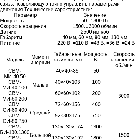
связь, позволяющую точно управлять параметрами
движения
Технические характеристики:
Параметр
Значение
Мощность
50...1800 Вт
Скорость вращения
1500…3000 об/мин
Датчик
2500 имп/об
Габариты
40 мм, 60 мм, 80 мм, 130 мм
Питание
~220 В, =110 В, =48 В, =36 В, =24 В
Габаритные
Мощность,
Скорость
Момент
Модель
размеры, мм
Вт
вращения,
инерции
об./мин
СВМ-
40×40×85
50
МИ-40.50
СВМ-
40×40×103
100
Малый
МИ-40.100
СВМ-
60×60×102
200
3000
МИ-60.200
СВМ-
72×60×156
400
СИ-60.400
Средний
СВМ-
92×80×175
750
СИ-80.750
СВМ-
130×130×174
1300
БИ-130.1300
Большой
1500
СВМ-
130×130×192
1800