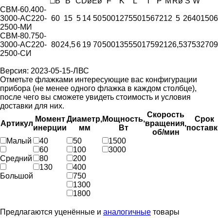
□B
B
C
Dø
Eø
F
K
L
T
P
M
Rø
S
W
СВМ-60.400-
3000-AC220-
60
15
5
14
50
500
127
550
156
72
12
5
26
40
1506
2500-МИ
СВМ-80.750-
3000-AC220-
80
24,5
6
19
70
500
135
550
175
92
12
6,5
37
53
2709
2500-СИ
Версия: 2023-05-15-ЛВС
Отметьте флажками интересующие вас конфигурации
прибора (не менее одного флажка в каждом столбце),
после чего вы сможете увидеть стоимость и условия
доставки для них.
Скорость
Момент
Диаметр,
Мощность,
Срок
Артикул
вращения,
инерции
мм
Вт
поставк
об/мин
Малый
40
50
1500
60
100
3000
Средний
80
200
130
400
Большой
750
1300
1800
Предлагаются уценённые и
аналогичные
товары