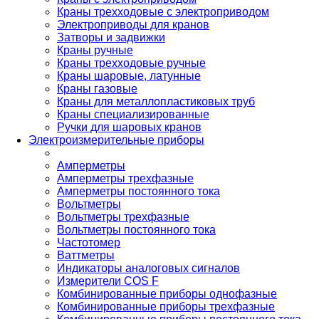
Краны трехходовые с электроприводом
Электроприводы для кранов
Затворы и задвижки
Краны ручные
Краны трехходовые ручные
Краны шаровые, латунные
Краны газовые
Краны для металлопластиковых труб
Краны специализированные
Ручки для шаровых кранов
Электроизмерительные приборы
Амперметры
Амперметры трехфазные
Амперметры постоянного тока
Вольтметры
Вольтметры трехфазные
Вольтметры постоянного тока
Частотомер
Ваттметры
Индикаторы аналоговых сигналов
Измерители COS F
Комбинированные приборы однофазные
Комбинированные приборы трехфазные