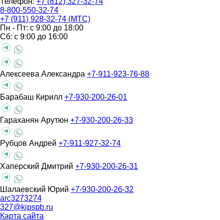
Телефон:
+7 (812) 327-32-74
8-800-550-32-74
+7 (911) 928-32-74 (МТС)
Пн - Пт: с 9:00 до 18:00
Сб: с 9:00 до 16:00
Алексеева Александра
+7-911-923-76-88
Барабаш Кирилл
+7-930-200-26-01
Гараханян Арутюн
+7-930-200-26-33
Рубцов Андрей
+7-911-927-32-74
Хаперский Дмитрий
+7-930-200-26-31
Шалаевский Юрий
+7-930-200-26-32
arc3273274
327@kipspb.ru
Карта сайта