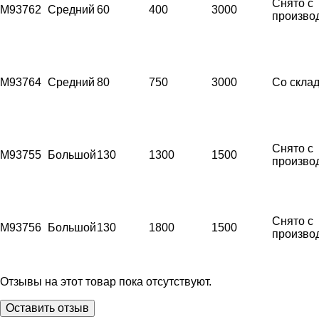
Снято с
M93762
Средний
60
400
3000
произво
M93764
Средний
80
750
3000
Со скла
Снято с
M93755
Большой
130
1300
1500
произво
Снято с
M93756
Большой
130
1800
1500
произво
Отзывы на этот товар пока отсутствуют.
Оставить отзыв