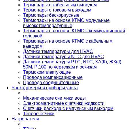
Термопары с кабельным выводом
Термопары с токовым выходом
Термопары бескорпусные
Термопары на основе КТМС модульные
высокотемпературные
Термопары на основе КТМС с коммутационной
головкой
Термопары на основе КТМС с кабельным
выводом
Датчики температуры для HVAC
Датчики температуры NTC для HVAC
Датчики температуры PTС, NTC, ХА(К), ЖК(J),
50М, Pt100 по чертежам и эскизам
Термокомплектующие
Провода компенсационные
Провода соединительные
Расходомеры и приборы учета
Механические счетчики воды
Электромагнитные счетчики жидкости
Счетчики расхода с импульсным выходом
Теплосчетчики
Нагреватели