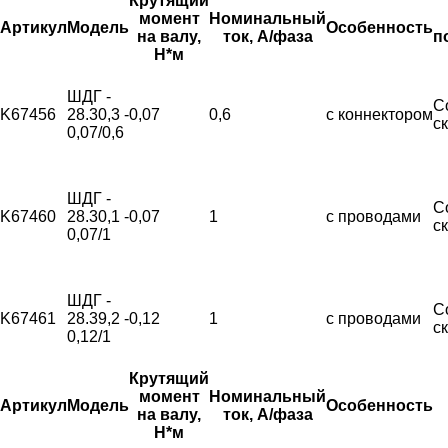
Крутящий
момент
Номинальный
Артикул
Модель
Особенность
на валу,
ток, А/фаза
п
Н*м
ШДГ -
С
K67456
28.30,3 -
0,07
0,6
с коннектором
с
0,07/0,6
ШДГ -
С
K67460
28.30,1 -
0,07
1
с проводами
с
0,07/1
ШДГ -
С
K67461
28.39,2 -
0,12
1
с проводами
с
0,12/1
Крутящий
момент
Номинальный
Артикул
Модель
Особенность
на валу,
ток, А/фаза
Н*м