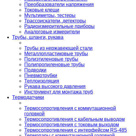
Преобразователи напряжения
Токовые клещи
Мультиметры, тестеры
Трассоискатели, детекторы
Радиоизмерительные приборы
Аналоговые измерители
Трубы, шланги, рукава
Трубы из нержавеющей стали
Металлопластиковые трубы
Полиэтиленовые трубы
Полипропиленовые трубы
Подводки
Пневмотрубки
Теплоизоляция
Рукава высокого давления
Инструмент для монтажа труб
Термодатчики
Термосопротивления с коммутационной
головкой
Термосопротивления с кабельным выводом
Термосопротивления с токовым выходом
Термосопротивления с интерфейсом RS-485
Термопары с коммутационной головкой