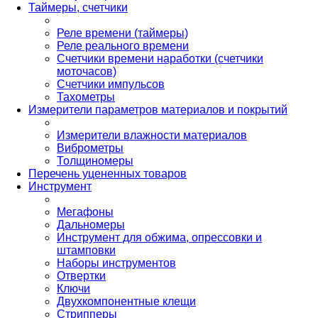
Таймеры, счетчики
Реле времени (таймеры)
Реле реального времени
Счетчики времени наработки (счетчики
моточасов)
Счетчики импульсов
Тахометры
Измерители параметров материалов и покрытий
Измерители влажности материалов
Виброметры
Толщиномеры
Перечень уцененных товаров
Инструмент
Мегафоны
Дальномеры
Инструмент для обжима, опрессовки и
штамповки
Наборы инструментов
Отвертки
Ключи
Двухкомпонентные клещи
Стрипперы