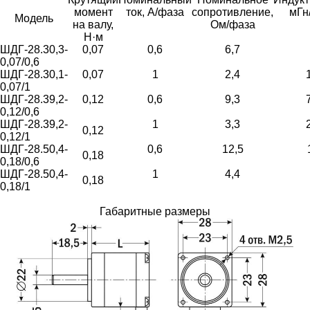
момент
ток, А/фаза
сопротивление,
мГн
Модель
на валу,
Ом/фаза
Н·м
ШДГ-28.30,3-
0,07
0,6
6,7
0,07/0,6
ШДГ-28.30,1-
0,07
1
2,4
0,07/1
ШДГ-28.39,2-
0,12
0,6
9,3
0,12/0,6
ШДГ-28.39,2-
1
3,3
0,12
0,12/1
ШДГ-28.50,4-
0,6
12,5
0,18
0,18/0,6
ШДГ-28.50,4-
1
4,4
0,18
0,18/1
Габаритные размеры