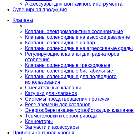
Аксессуары для монтажного инструмента
Сувенирная продукция
Клапаны
Клапаны электромагнитные соленоидные
Клапаны соленоидные на высокое давление
Клапаны соленоидные на пар
Клапаны соленоидные на агрессивные среды
Регулирующие клапаны для радиаторов
отопления
Клапаны соленоидные трехходовые
Клапаны соленоидные бистабильные
Клапаны соленоидные для подводного
использования
Смесительные клапаны
Катушки для клапанов
Системы предотвращения протечек
Реле времени для клапанов
Энергосберегающие устройства для клапанов
Термоголовки и сервоприводы
Коннекторы
Запчасти и аксессуары
Приборы контроля уровня