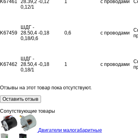
K67461
28.39,2 -
0,12
1
с проводами
С
0,12/1
ШДГ -
С
K67459
28.50,4 -
0,18
0,6
с проводами
п
0,18/0,6
ШДГ -
С
K67462
28.50,4 -
0,18
1
с проводами
п
0,18/1
Отзывы на этот товар пока отсутствуют.
Оставить отзыв
Сопутствующие товары
Двигатели малогабаритные