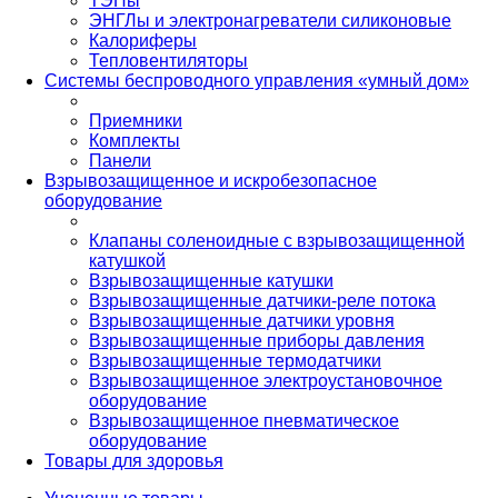
ТЭНы
ЭНГЛы и электронагреватели силиконовые
Калориферы
Тепловентиляторы
Системы беспроводного управления «умный дом»
Приемники
Комплекты
Панели
Взрывозащищенное и искробезопасное
оборудование
Клапаны соленоидные с взрывозащищенной
катушкой
Взрывозащищенные катушки
Взрывозащищенные датчики-реле потока
Взрывозащищенные датчики уровня
Взрывозащищенные приборы давления
Взрывозащищенные термодатчики
Взрывозащищенное электроустановочное
оборудование
Взрывозащищенное пневматическое
оборудование
Товары для здоровья