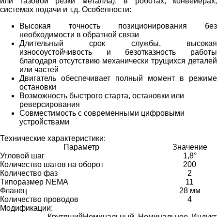
или газовой резки металла), в роботах, конвейерах,
системах подачи и т.д.
Особенности:
Высокая точность позиционирования без
необходимости в обратной связи
Длительный срок службы, высокая
износоустойчивость и безотказность работы
благодаря отсутствию механически трущихся деталей
или частей
Двигатель обеспечивает полный момент в режиме
остановки
Возможность быстрого старта, остановки или
реверсирования
Совместимость с современными цифровыми
устройствами
Технические характеристики:
Параметр
Значение
Угловой шаг
1,8°
Количество шагов на оборот
200
Количество фаз
2
Типоразмер NEMA
11
Фланец
28 мм
Количество проводов
4
Модификации:
Крутящий
Номинальный
Номинальное
Индукт