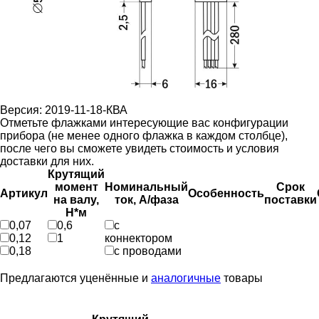
Версия: 2019-11-18-КВА
Отметьте флажками интересующие вас конфигурации
прибора (не менее одного флажка в каждом столбце),
после чего вы сможете увидеть стоимость и условия
доставки для них.
Крутящий
момент
Номинальный
Срок
Артикул
Особенность
на валу,
ток, А/фаза
поставки
Н*м
0,07
0,6
с
0,12
1
коннектором
0,18
с проводами
Предлагаются уценённые и
аналогичные
товары