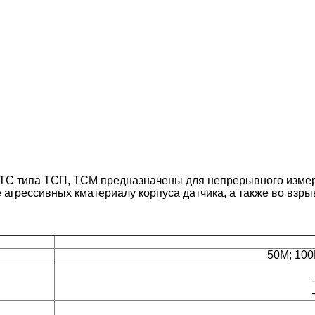
 типа ТСП, ТСМ предназначены для непрерывного измерен
е
агрессивных к
материалу корпуса датчика, а также во взр
50М; 100