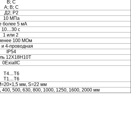
В; С
А; В; С
Д2; Р2
10 МПа
е более 5 мА
10…30
с
1 или 2
менее 100 МОм
3- и 4-проводная
IP54
ль 12Х18Н10Т
0ExiaIIC
Т4
…Т6
Т1
…Т6
M=20×
1,5 мм, S=22 мм
0, 400, 500, 630, 800, 1000, 1250, 1600, 2000 мм