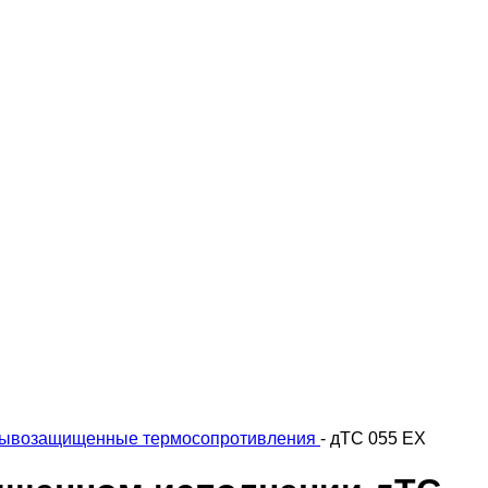
ывозащищенные термосопротивления
-
дТС 055 EX