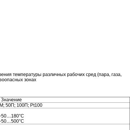
ия температуры различных рабочих сред (пара, газа,
ывоопасных зонах
Значение
М; 50П; 100П; Pt100
−50…180°C
−50…500°C