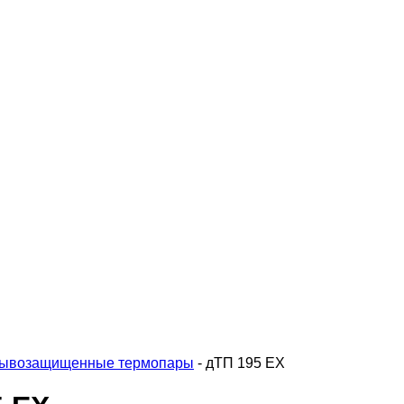
ывозащищенные термопары
-
дТП 195 EX