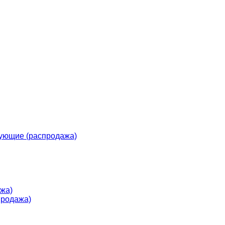
ующие (распродажа)
жа)
продажа)