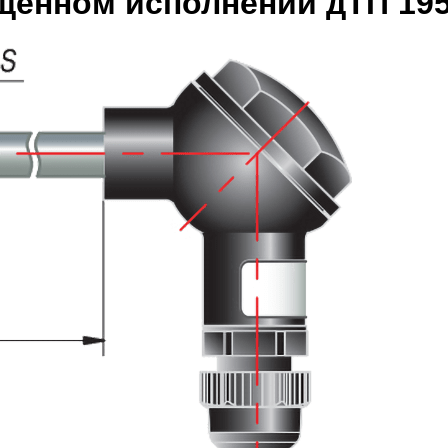
енном исполнении дТП 195