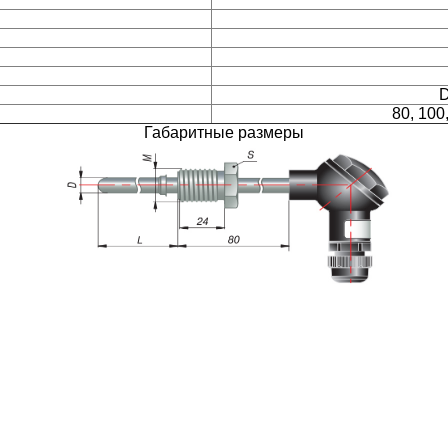
D
80, 100
Габаритные размеры