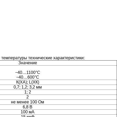
я температуры
технические характеристики:
Значение
−40…1100°C
−40…600°C
К(ХА); L(ХК)
0,7; 1,2; 3,2 мм
1; 2
2
не менее 100 Ом
6,8 В
100 мА
15 мкФ