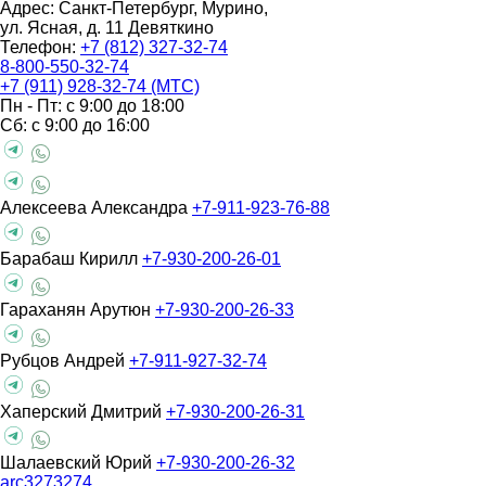
Адрес: Санкт-Петербург, Мурино,
ул. Ясная, д. 11
Девяткино
Телефон:
+7 (812) 327-32-74
8-800-550-32-74
+7 (911) 928-32-74 (МТС)
Пн - Пт: с 9:00 до 18:00
Сб: с 9:00 до 16:00
Алексеева Александра
+7-911-923-76-88
Барабаш Кирилл
+7-930-200-26-01
Гараханян Арутюн
+7-930-200-26-33
Рубцов Андрей
+7-911-927-32-74
Хаперский Дмитрий
+7-930-200-26-31
Шалаевский Юрий
+7-930-200-26-32
arc3273274