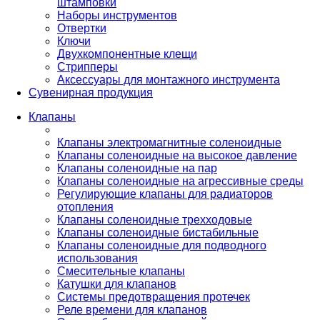
штамповки
Наборы инструментов
Отвертки
Ключи
Двухкомпонентные клещи
Стрипперы
Аксессуары для монтажного инструмента
Сувенирная продукция
Клапаны
Клапаны электромагнитные соленоидные
Клапаны соленоидные на высокое давление
Клапаны соленоидные на пар
Клапаны соленоидные на агрессивные среды
Регулирующие клапаны для радиаторов
отопления
Клапаны соленоидные трехходовые
Клапаны соленоидные бистабильные
Клапаны соленоидные для подводного
использования
Смесительные клапаны
Катушки для клапанов
Системы предотвращения протечек
Реле времени для клапанов