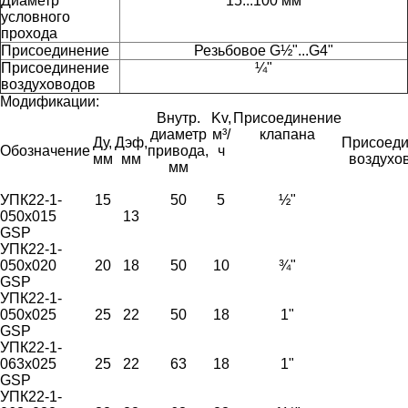
Диаметр
15...100 мм
условного
прохода
Присоединение
Резьбовое G½"...G4"
Присоединение
¼"
воздуховодов
Модификации:
Внутр.
Kv,
Присоединение
диаметр
м³/
клапана
Ду,
Дэф,
Присоед
Обозначение
привода,
ч
мм
мм
воздухо
мм
УПК22-1-
15
50
5
½"
050х015
13
GSP
УПК22-1-
050х020
20
18
50
10
¾"
GSP
УПК22-1-
050х025
25
22
50
18
1"
GSP
УПК22-1-
063х025
25
22
63
18
1"
GSP
УПК22-1-