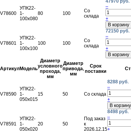
47970 руб.
–
УПК22-
Со
V78600
1-
80
100
склада
100х080
+
В корзину
72150 руб.
–
УПК22-
Со
V78601
1-
100
100
склада
100х100
+
В корзину
Диаметр
Диаметр
условного
Срок
Артикул
Модель
привода,
Ст
прохода,
поставки
мм
мм
8288 руб.
–
УПК22-
V78590
1-
15
50
Со склада
050х015
+
В корзину
8498 руб.
–
УПК22-
Под заказ
V78591
1-
20
50
к
050х020
2026.12.15
+