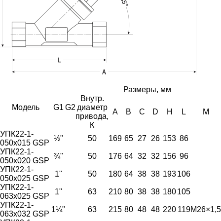
Размеры, мм
Внутр.
Модель
G1
G2
диаметр
A
B
С
D
H
L
М
привода,
К
УПК22-1-
½"
50
169
65
27
26
153
86
050х015 GSP
УПК22-1-
¾"
50
176
64
32
32
156
96
050х020 GSP
УПК22-1-
1"
50
180
64
38
38
193
106
050х025 GSP
УПК22-1-
1"
63
210
80
38
38
180
105
063х025 GSP
УПК22-1-
1¼"
63
215
80
48
48
220
119
М26×1,5
063х032 GSP