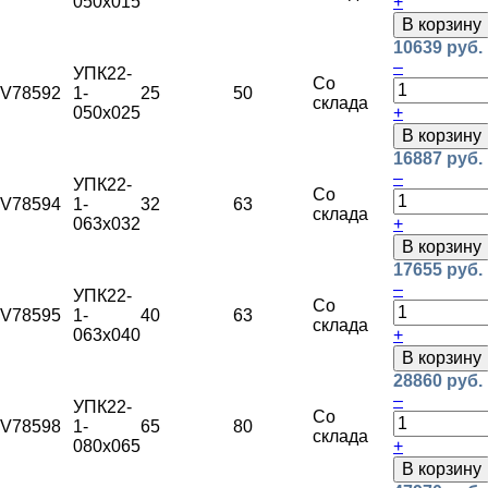
050х015
+
В корзину
10639 руб.
–
УПК22-
Со
V78592
1-
25
50
склада
050х025
+
В корзину
16887 руб.
–
УПК22-
Со
V78594
1-
32
63
склада
063х032
+
В корзину
17655 руб.
–
УПК22-
Со
V78595
1-
40
63
склада
063х040
+
В корзину
28860 руб.
–
УПК22-
Со
V78598
1-
65
80
склада
080х065
+
В корзину