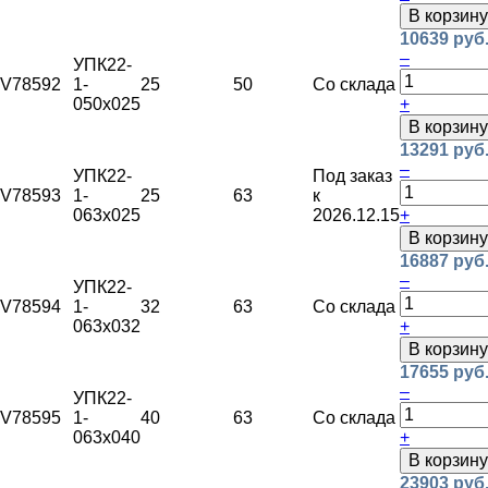
В корзину
10639 руб
–
УПК22-
V78592
1-
25
50
Со склада
050х025
+
В корзину
13291 руб
–
УПК22-
Под заказ
V78593
1-
25
63
к
063х025
2026.12.15
+
В корзину
16887 руб
–
УПК22-
V78594
1-
32
63
Со склада
063х032
+
В корзину
17655 руб
–
УПК22-
V78595
1-
40
63
Со склада
063х040
+
В корзину
23903 руб