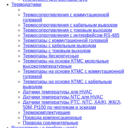
Термодатчики
Термосопротивления с коммутационной
головкой
Термосопротивления с кабельным выводом
Термосопротивления с токовым выходом
Термосопротивления с интерфейсом RS-485
Термопары с коммутационной головкой
Термопары с кабельным выводом
Термопары с токовым выходом
Термопары бескорпусные
Термопары на основе КТМС модульные
высокотемпературные
Термопары на основе КТМС с коммутационной
головкой
Термопары на основе КТМС с кабельным
выводом
Датчики температуры для HVAC
Датчики температуры NTC для HVAC
Датчики температуры PTС, NTC, ХА(К), ЖК(J),
50М, Pt100 по чертежам и эскизам
Термокомплектующие
Провода компенсационные
Провода соединительные
Расходомеры и приборы учета