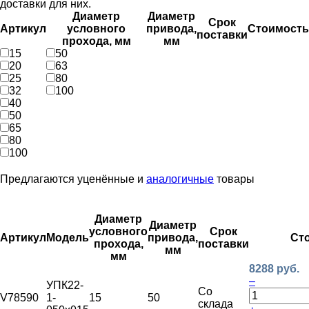
доставки для них.
Диаметр
Диаметр
Срок
Артикул
условного
привода,
Стоимость
поставки
прохода, мм
мм
15
50
20
63
25
80
32
100
40
50
65
80
100
Предлагаются уценённые и
аналогичные
товары
Диаметр
Диаметр
условного
Срок
Артикул
Модель
привода,
Ст
прохода,
поставки
мм
мм
8288 руб.
–
УПК22-
Со
V78590
1-
15
50
склада