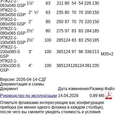
УПК22-1-
1½"
63
211
80
54
54
226
130
063х040 GSP
УПК22-1-
2"
¼"
63
235
80
70
70
200
150
063х050 GSP
УПК22-1-
2"
80
250
97
70
70
220
150
080х050 GSP
УПК22-1-
2½"
80
275
97
83
83
284
185
080х065 GSP
УПК22-1-
2½"
100
285
124
83
83
250
185
100х065 GSP
УПК22-1-
100х080-S
3"
100
365
124
97
96
338
213
М35×2
GSP
УПК22-1-
100х100-S
4"
100
365
124
126
124
391
235
GSP
Версия: 2026-04-14-СДГ
Документация и схемы
Документ
Дата изменения
Размер
Файл
Руководство по эксплуатации
14.04.2026
0.89 Мб
Отметьте флажками интересующие вас конфигурации
прибора (не менее одного флажка в каждом столбце),
после чего вы сможете увидеть стоимость и условия