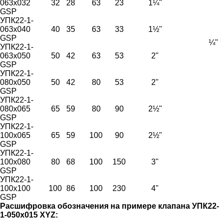
063х032
32
28
63
23
1¼"
GSP
УПК22-1-
063х040
40
35
63
33
1½"
GSP
¼"
УПК22-1-
063х050
50
42
63
53
2"
GSP
УПК22-1-
080х050
50
42
80
53
2"
GSP
УПК22-1-
080х065
65
59
80
90
2½"
GSP
УПК22-1-
100х065
65
59
100
90
2½"
GSP
УПК22-1-
100х080
80
68
100
150
3"
GSP
УПК22-1-
100х100
100
86
100
230
4"
GSP
Расшифровка обозначения на примере клапана УПК22-
1-050х015 XYZ: