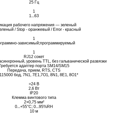
25 Гц
1
1...63
икация рабочего напряжения — зеленый
зеленый / Stop - оранжевый / Error - красный
1
граммно-зависимый;программируемый
1
RJ12 сокет
асинхронный, уровень TTL, без гальванической развязки
Требуется адаптер порта SM14/SM15
Передача, прием, RTS, CTS
.115000 бод, 7N1, 7E1,7O1, 8N1, 8E1, 8O1*
=24 В
2,6 Вт
IP20
Клемма винтового типа
2×0,75 мм²
0...+55°C; 0...95%RH
10 м