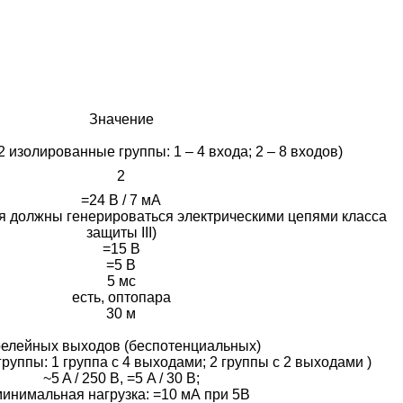
Значение
2 изолированные группы: 1
– 4 входа; 2
– 8 входов)
2
=24 В / 7 мА
 должны генерироваться электрическими цепями класса
защиты III)
=15 В
=5 В
5 мс
есть, оптопара
30 м
релейных выходов (беспотенциальных)
группы: 1
группа с 4 выходами; 2 группы с 2 выходами )
~5 A / 250 В, =5 A / 30 В;
инимальная нагрузка: =10 мА при 5В