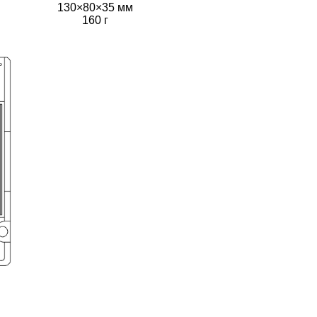
130×80×35 мм
160 г