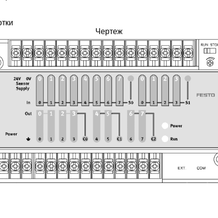
отки
Чертеж