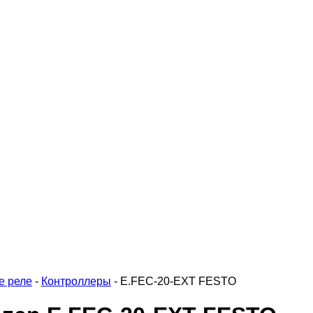
е реле
-
Контроллеры
-
E.FEC-20-EXT FESTO