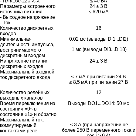
- ПЛК160-220.Х-Х
≤ 40 ВА
Параметры встроенного
24 ± 3 В
источника питания:
≤ 620 мА
- Выходное напряжение
- Ток
Количество дискретных
16
входов
Минимальная
0,02 мс (выводы DI1...DI2)
длительность импульса,
1 мс (выводы DI3...DI18)
воспринимаемого
дискретным входом
Напряжение питания
24 ± 3 В
дискретных входов
Максимальный входной
≤ 7 мА при питании 24 В
ток дискретного входа
≤ 8,5 мА при питании 27 В
Количество релейных
12
выходных каналов
Время переключения из
Выходы DО1...DО14: 50 мс
состояния «0» в
состояние «1» и обратно
Максимальный ток,
≤ 3 А (при напряжении не
коммутируемый
более 250 В переменного тока и
контактами реле
cos j > 0,4)