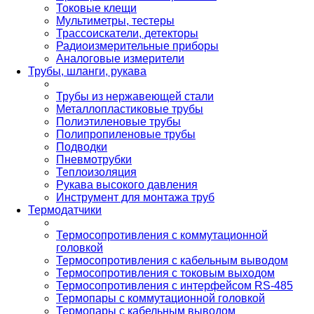
Токовые клещи
Мультиметры, тестеры
Трассоискатели, детекторы
Радиоизмерительные приборы
Аналоговые измерители
Трубы, шланги, рукава
Трубы из нержавеющей стали
Металлопластиковые трубы
Полиэтиленовые трубы
Полипропиленовые трубы
Подводки
Пневмотрубки
Теплоизоляция
Рукава высокого давления
Инструмент для монтажа труб
Термодатчики
Термосопротивления с коммутационной
головкой
Термосопротивления с кабельным выводом
Термосопротивления с токовым выходом
Термосопротивления с интерфейсом RS-485
Термопары с коммутационной головкой
Термопары с кабельным выводом