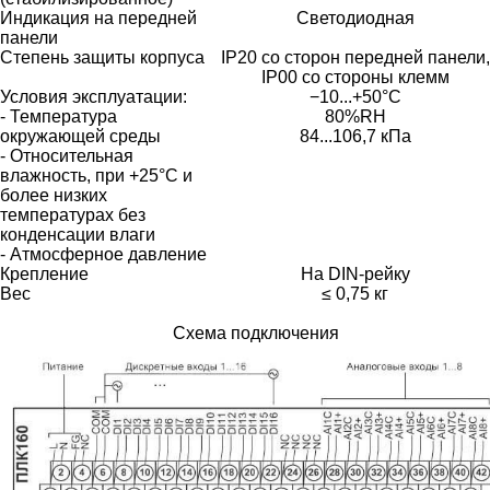
Индикация на передней
Светодиодная
панели
Степень защиты корпуса
IP20 со сторон передней панели,
IP00 со стороны клемм
Условия эксплуатации:
−10...+50°С
- Температура
80%RH
окружающей среды
84...106,7 кПа
- Относительная
влажность, при +25°С и
более низких
температурах без
конденсации влаги
- Атмосферное давление
Крепление
На DIN-рейку
Вес
≤ 0,75 кг
Схема подключения