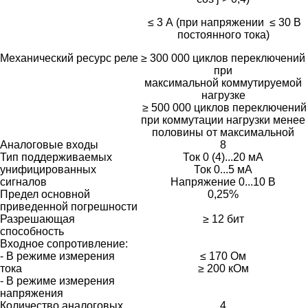
≤ 3 А (при напряжении ≤ 30 В
постоянного тока)
Механический ресурс реле
≥ 300 000 циклов переключений
при
максимальной коммутируемой
нагрузке
≥ 500 000 циклов переключений
при коммутации нагрузки менее
половины от максимальной
Аналоговые входы
8
Тип поддерживаемых
Ток 0 (4)...20 мА
унифицированных
Ток 0...5 мА
сигналов
Напряжение 0...10 В
Предел основной
0,25%
приведенной погрешности
Разрешающая
≥ 12 бит
способность
Входное сопротивление:
- В режиме измерения
≤ 170 Ом
тока
≥ 200 кОм
- В режиме измерения
напряжения
Количество аналоговых
4