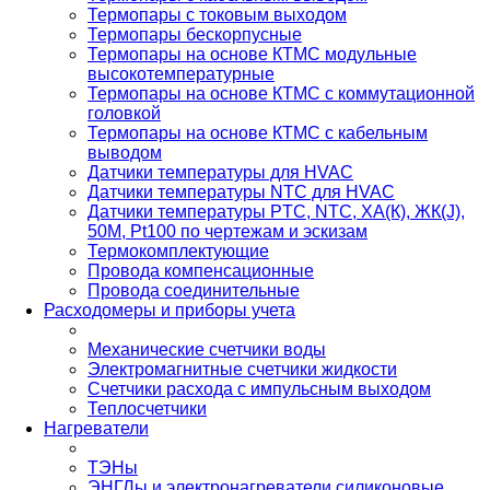
Термопары с токовым выходом
Термопары бескорпусные
Термопары на основе КТМС модульные
высокотемпературные
Термопары на основе КТМС с коммутационной
головкой
Термопары на основе КТМС с кабельным
выводом
Датчики температуры для HVAC
Датчики температуры NTC для HVAC
Датчики температуры PTС, NTC, ХА(К), ЖК(J),
50М, Pt100 по чертежам и эскизам
Термокомплектующие
Провода компенсационные
Провода соединительные
Расходомеры и приборы учета
Механические счетчики воды
Электромагнитные счетчики жидкости
Счетчики расхода с импульсным выходом
Теплосчетчики
Нагреватели
ТЭНы
ЭНГЛы и электронагреватели силиконовые