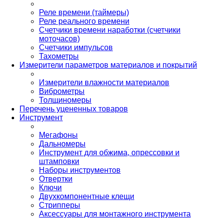
Реле времени (таймеры)
Реле реального времени
Счетчики времени наработки (счетчики
моточасов)
Счетчики импульсов
Тахометры
Измерители параметров материалов и покрытий
Измерители влажности материалов
Виброметры
Толщиномеры
Перечень уцененных товаров
Инструмент
Мегафоны
Дальномеры
Инструмент для обжима, опрессовки и
штамповки
Наборы инструментов
Отвертки
Ключи
Двухкомпонентные клещи
Стрипперы
Аксессуары для монтажного инструмента