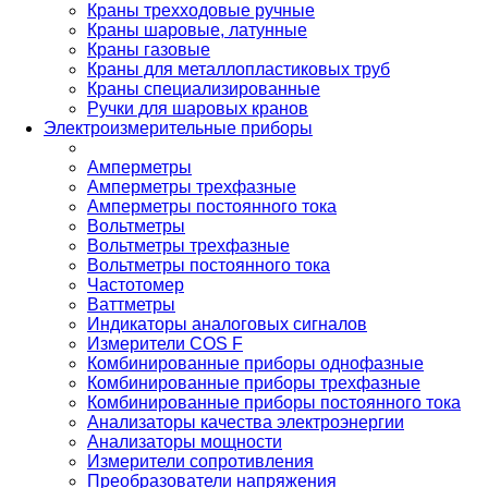
Краны трехходовые ручные
Краны шаровые, латунные
Краны газовые
Краны для металлопластиковых труб
Краны специализированные
Ручки для шаровых кранов
Электроизмерительные приборы
Амперметры
Амперметры трехфазные
Амперметры постоянного тока
Вольтметры
Вольтметры трехфазные
Вольтметры постоянного тока
Частотомер
Ваттметры
Индикаторы аналоговых сигналов
Измерители COS F
Комбинированные приборы однофазные
Комбинированные приборы трехфазные
Комбинированные приборы постоянного тока
Анализаторы качества электроэнергии
Анализаторы мощности
Измерители сопротивления
Преобразователи напряжения