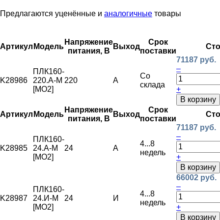
Предлагаются уценённые и
аналогичные
товары
Напряжение
Срок
Артикул
Модель
Выход
Ст
питания, В
поставки
71187 руб.
–
ПЛК160-
Со
K28986
220.А-M
220
А
склада
[МО2]
+
В корзину
Напряжение
Срок
Артикул
Модель
Выход
Ст
питания, В
поставки
71187 руб.
–
ПЛК160-
4...8
K28985
24.А-М
24
А
недель
[МО2]
+
В корзину
66002 руб.
–
ПЛК160-
4...8
K28987
24.И-М
24
И
недель
[МО2]
+
В корзину