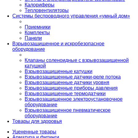
Калориферы
Тепловентиляторы
Системы беспроводного управления «умный дом»
Приемники
Комплекты
Панели
Взрывозащищенное и искробезопасное
оборудование
Клапаны соленоидные с взрывозащищенной
катушкой
Взрывозащищенные катушки
Взрывозащищенные датчики-реле потока
Взрывозащищенные датчики уровня
Взрывозащищенные приборы давления
Взрывозащищенные термодатчики
Взрывозащищенное электроустановочное
оборудование
Взрывозащищенное пневматическое
оборудование
Товары для здоровья
Уцененные товары
Арматура и фитинги