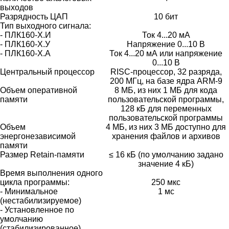
выходов
Разрядность ЦАП
10 бит
Тип выходного сигнала:
- ПЛК160-Х.И
Ток 4...20 мА
- ПЛК160-Х.У
Напряжение 0...10 В
- ПЛК160-Х.А
Ток 4...20 мА или напряжение
0...10 В
Центральный процессор
RISC-процессор, 32 разряда,
200 МГц, на базе ядра ARM-9
Объем оперативной
8 МБ, из них 1 МБ для кода
памяти
пользовательской программы,
128 кБ для переменных
пользовательской программы
Объем
4 МБ, из них 3 МБ доступно для
энергонезависимой
хранения файлов и архивов
памяти
Размер Retain-памяти
≤ 16 кБ (по умолчанию задано
значение 4 кБ)
Время выполнения одного
цикла программы:
250 мкс
- Минимальное
1 мс
(нестабилизируемое)
- Установленное по
умолчанию
(стабилизированное)