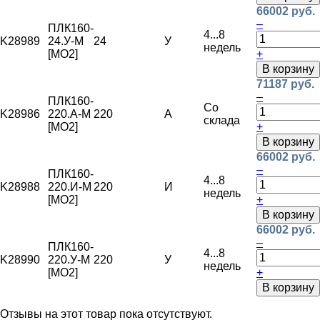
66002 руб.
–
ПЛК160-
4...8
K28989
24.У-М
24
У
недель
[МО2]
+
В корзину
71187 руб.
–
ПЛК160-
Со
K28986
220.А-M
220
А
склада
[МО2]
+
В корзину
66002 руб.
–
ПЛК160-
4...8
K28988
220.И-М
220
И
недель
[МО2]
+
В корзину
66002 руб.
–
ПЛК160-
4...8
K28990
220.У-М
220
У
недель
[МО2]
+
В корзину
Отзывы на этот товар пока отсутствуют.