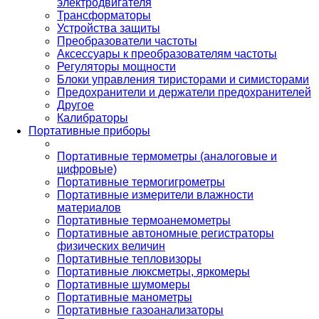
электродвигателя
Трансформаторы
Устройства защиты
Преобразователи частоты
Аксессуары к преобразователям частоты
Регуляторы мощности
Блоки управления тиристорами и симисторами
Предохранители и держатели предохранителей
Другое
Калибраторы
Портативные приборы
Портативные термометры (аналоговые и
цифровые)
Портативные термогигрометры
Портативные измерители влажности
материалов
Портативные термоанемометры
Портативные автономные регистраторы
физических величин
Портативные тепловизоры
Портативные люксметры, яркомеры
Портативные шумомеры
Портативные манометры
Портативные газоанализаторы