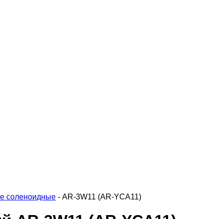
ые соленоидные
-
AR-3W11 (AR-YCA11)