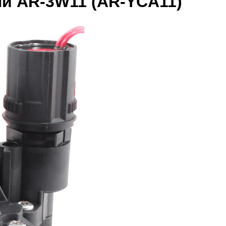
й AR-3W11 (AR-YCA11)