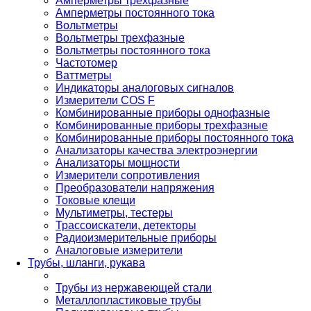
Амперметры трехфазные
Амперметры постоянного тока
Вольтметры
Вольтметры трехфазные
Вольтметры постоянного тока
Частотомер
Ваттметры
Индикаторы аналоговых сигналов
Измерители COS F
Комбинированные приборы однофазные
Комбинированные приборы трехфазные
Комбинированные приборы постоянного тока
Анализаторы качества электроэнергии
Анализаторы мощности
Измерители сопротивления
Преобразователи напряжения
Токовые клещи
Мультиметры, тестеры
Трассоискатели, детекторы
Радиоизмерительные приборы
Аналоговые измерители
Трубы, шланги, рукава
Трубы из нержавеющей стали
Металлопластиковые трубы