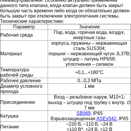
пневмоуправления. Особенно актуально применение
данного типа клапана, когда клапан должен быть закрыт
большую часть времени либо когда он обязательно должен
быть закрыт при отключении электропитания системы.
Технические характеристики:
Параметр
Значение
Пар, вода, горячая вода, воздух,
Рабочая среда
инертные газы
корпуса, пружины – нержавеющая
сталь SUS304;
Материал
поршня – нержавеющий чугун JL37B;
штуцер – латунь HPb58;
уплотнения – силикон
Температура
+0,1...+180°С
рабочей среды
Рабочее давление
0...0,3 МПа
Диаметр условного
1 мм
прохода
Вход – резьбовое наруж. М10×1;
Присоединение
выход – штуцер под трубку с внутр. ∅
7 мм
SB069
, IP65
Катушка
Взрывозащищенная
ASEx542
, IP65
~220 В, ~110 В, ~24 В
Питание
=110 В*, =24 В, =12 В