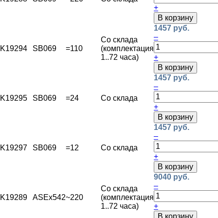
+
В корзину
1457 руб.
–
Со склада
K19294
SB069
=110
(комплектация
1..72 часа)
+
В корзину
1457 руб.
–
K19295
SB069
=24
Со склада
+
В корзину
1457 руб.
–
K19297
SB069
=12
Со склада
+
В корзину
9040 руб.
–
Со склада
K19289
ASEx542
~220
(комплектация
1..72 часа)
+
В корзину