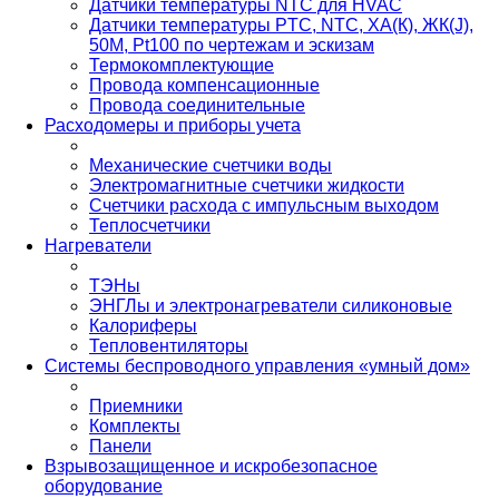
Датчики температуры NTC для HVAC
Датчики температуры PTС, NTC, ХА(К), ЖК(J),
50М, Pt100 по чертежам и эскизам
Термокомплектующие
Провода компенсационные
Провода соединительные
Расходомеры и приборы учета
Механические счетчики воды
Электромагнитные счетчики жидкости
Счетчики расхода с импульсным выходом
Теплосчетчики
Нагреватели
ТЭНы
ЭНГЛы и электронагреватели силиконовые
Калориферы
Тепловентиляторы
Системы беспроводного управления «умный дом»
Приемники
Комплекты
Панели
Взрывозащищенное и искробезопасное
оборудование