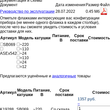
Документация и схемы
Документ
Дата изменения
Размер
Файл
Руководство по эксплуатации
28.07.2022
0.45 Мб
Отметьте флажками интересующие вас конфигурации
прибора (не менее одного флажка в каждом столбце),
после чего вы сможете увидеть стоимость и условия
доставки для них.
Питание,
Срок
Артикул
Модель катушки
Стоимость
В
поставки
SB069
~220
~110
ASEx542
~24
=110
=24
=12
Предлагаются уценённые и
аналогичные
товары
Модель
Питание,
Срок
Артикул
Стоимос
катушки
В
поставки
1357 руб.
–
K19288
SB069
~220
Со склада