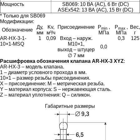
Мощность
SB069: 10 ВА (АС), 6 Вт (DC)
ASEx542: 13 ВА (AC), 15 Вт (DC)
* Только для SB069
Модификации:
Ду,
Kv,
Присоединение
P
,
P
,
Вес,
min
max
Обозначение
мм
м³/ч
МПа
МПа
г
AR-HX-3-1-
1
0,09
Вход – наруж.
0,3
125
10×1-MSQ
М10×1,
0,0
выход – штуцер
∅ 7 мм
Расшифровка обозначения клапана AR-HX-3 XYZ
:
AR-HX-3 – модель клапана.
1 – диаметр условного прохода в мм.
10×1 – размер резьбы присоединения.
X – присоединение: М – метрическая резьба.
Y – материал корпуса: S – нержавеющая сталь.
Z – материал уплотнения: Q – силикон.
Габаритные размеры