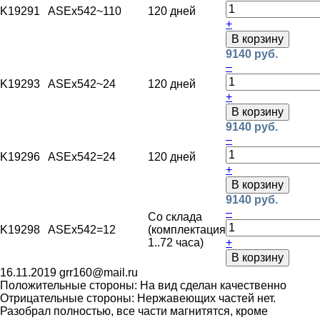
K19291
ASEx542
~110
120 дней
+
В корзину
9140 руб.
–
K19293
ASEx542
~24
120 дней
+
В корзину
9140 руб.
–
K19296
ASEx542
=24
120 дней
+
В корзину
9140 руб.
–
Со склада
K19298
ASEx542
=12
(комплектация
1..72 часа)
+
В корзину
16.11.2019
grr160@mail.ru
Положительные стороны:
На вид сделан качественно
Отрицательные стороны:
Нержавеющих частей нет.
Разобрал полностью, все части магнитятся, кроме