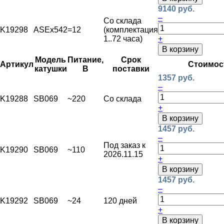
9140 руб.
–
Со склада
K19298
ASEx542
=12
(комплектация
1..72 часа)
+
В корзину
Модель
Питание,
Срок
Артикул
Стоимос
катушки
В
поставки
1357 руб.
–
K19288
SB069
~220
Со склада
+
В корзину
1457 руб.
–
Под заказ к
K19290
SB069
~110
2026.11.15
+
В корзину
1457 руб.
–
K19292
SB069
~24
120 дней
+
В корзину