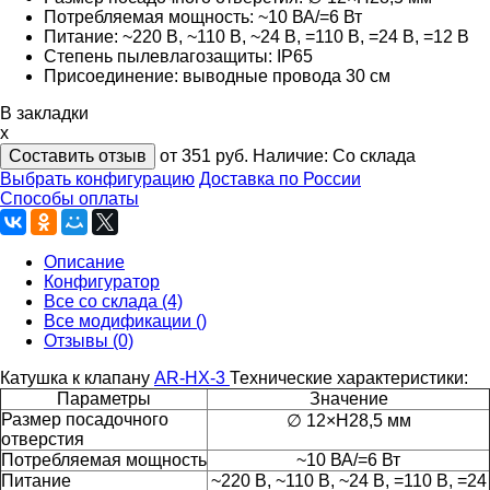
Потребляемая мощность: ~10 ВА/=6 Вт
Питание: ~220 В, ~110 В, ~24 В, =110 В, =24 В, =12 В
Степень пылевлагозащиты: IP65
Присоединение:
выводные провода 30 см
В закладки
x
Составить отзыв
от 351
руб.
Наличие:
Со склада
Выбрать конфигурацию
Доставка по России
Способы оплаты
Описание
Конфигуратор
Все со склада (4)
Все модификации ()
Отзывы (0)
Катушка к клапану
AR-HX-3
Технические характеристики:
Параметры
Значение
Размер посадочного
∅ 12×H28,5 мм
отверстия
Потребляемая мощность
~10 ВА/=6 Вт
Питание
~220 В, ~110 В, ~24 В, =110 В, =24