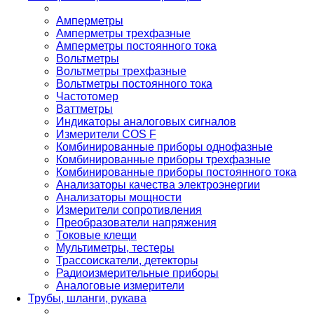
Амперметры
Амперметры трехфазные
Амперметры постоянного тока
Вольтметры
Вольтметры трехфазные
Вольтметры постоянного тока
Частотомер
Ваттметры
Индикаторы аналоговых сигналов
Измерители COS F
Комбинированные приборы однофазные
Комбинированные приборы трехфазные
Комбинированные приборы постоянного тока
Анализаторы качества электроэнергии
Анализаторы мощности
Измерители сопротивления
Преобразователи напряжения
Токовые клещи
Мультиметры, тестеры
Трассоискатели, детекторы
Радиоизмерительные приборы
Аналоговые измерители
Трубы, шланги, рукава