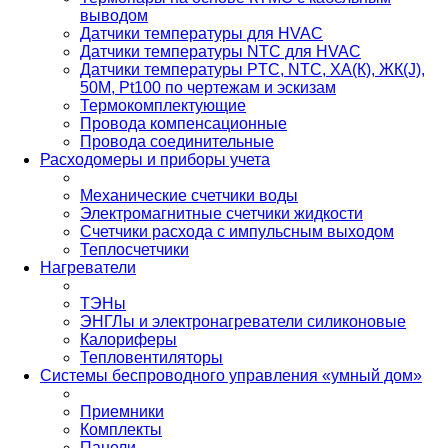
выводом
Датчики температуры для HVAC
Датчики температуры NTC для HVAC
Датчики температуры PTС, NTC, ХА(К), ЖК(J),
50М, Pt100 по чертежам и эскизам
Термокомплектующие
Провода компенсационные
Провода соединительные
Расходомеры и приборы учета
Механические счетчики воды
Электромагнитные счетчики жидкости
Счетчики расхода с импульсным выходом
Теплосчетчики
Нагреватели
ТЭНы
ЭНГЛы и электронагреватели силиконовые
Калориферы
Тепловентиляторы
Системы беспроводного управления «умный дом»
Приемники
Комплекты
Панели