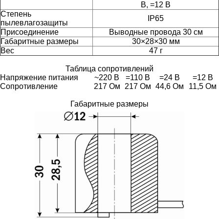
В, =12 В
Степень
IP65
пылевлагозащиты
Присоединение
Выводные провода 30 см
Габаритные размеры
30×28×30 мм
Вес
47 г
Таблица сопротивлений
Напряжение питания
~220 В
=110 В
=24 В
=12 В
Сопротивление
217 Ом
217 Ом
44,6 Ом
11,5 Ом
Габаритные размеры