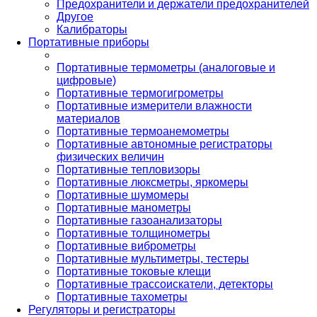
Предохранители и держатели предохранителей
Другое
Калибраторы
Портативные приборы
Портативные термометры (аналоговые и
цифровые)
Портативные термогигрометры
Портативные измерители влажности
материалов
Портативные термоанемометры
Портативные автономные регистраторы
физических величин
Портативные тепловизоры
Портативные люксметры, яркомеры
Портативные шумомеры
Портативные манометры
Портативные газоанализаторы
Портативные толщинометры
Портативные виброметры
Портативные мультиметры, тестеры
Портативные токовые клещи
Портативные трассоискатели, детекторы
Портативные тахометры
Регуляторы и регистраторы