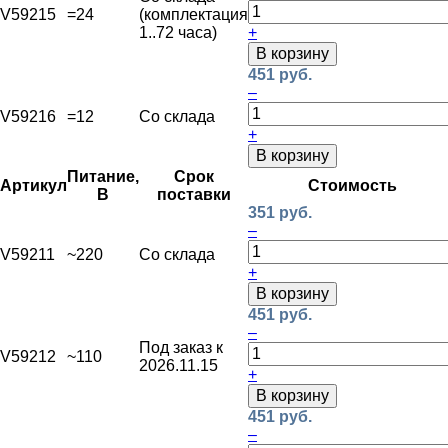
V59215
=24
(комплектация
1..72 часа)
+
В корзину
451 руб.
–
V59216
=12
Со склада
+
В корзину
Питание,
Срок
Артикул
Стоимость
В
поставки
351 руб.
–
V59211
~220
Со склада
+
В корзину
451 руб.
–
Под заказ к
V59212
~110
2026.11.15
+
В корзину
451 руб.
–