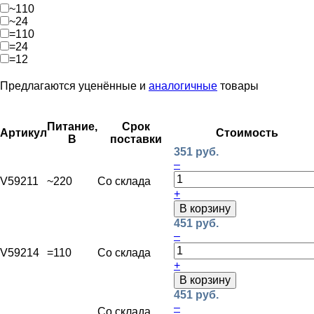
~110
~24
=110
=24
=12
Предлагаются уценённые и
аналогичные
товары
Питание,
Срок
Артикул
Стоимость
В
поставки
351 руб.
–
V59211
~220
Со склада
+
В корзину
451 руб.
–
V59214
=110
Со склада
+
В корзину
451 руб.
–
Со склада