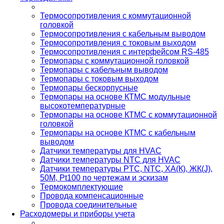
Термосопротивления с коммутационной
головкой
Термосопротивления с кабельным выводом
Термосопротивления с токовым выходом
Термосопротивления с интерфейсом RS-485
Термопары с коммутационной головкой
Термопары с кабельным выводом
Термопары с токовым выходом
Термопары бескорпусные
Термопары на основе КТМС модульные
высокотемпературные
Термопары на основе КТМС с коммутационной
головкой
Термопары на основе КТМС с кабельным
выводом
Датчики температуры для HVAC
Датчики температуры NTC для HVAC
Датчики температуры PTС, NTC, ХА(К), ЖК(J),
50М, Pt100 по чертежам и эскизам
Термокомплектующие
Провода компенсационные
Провода соединительные
Расходомеры и приборы учета