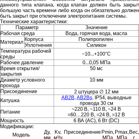
данного типа клапана, когда клапан должен быть закрыт
большую часть времени либо когда он обязательно должен
быть закрыт при отключении электропитания системы.
Технические характеристики:
Параметр
Значение
Рабочая среда
Вода, горячая вода, масла
Корпуса
Полипропилен
Материал
Уплотнения
Силикон
Температура рабочей
−10...+100°С
среды
Рабочее давление
0...0,05 МПа
Время открытия/
50 мс
закрытия
Диаметр условного
10 мм
прохода
Присоединение
2 штуцера ∅ 12 мм
AB2B
,
AB2Bs
, IP54, выводные
Катушка
провода 30 см
~220 В, ~110 В, ~24 В
Питание
=60…220 В, =24 В, =12 В
Мощность
6 ВА (АС), 6 Вт (DC)
Модификации:
Ду,
Kv,
Присоединение
Pmin,
Pmax,
Вес,
Модель
мм
м³/ч
МПа
МПа
г