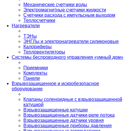
Механические счетчики воды
Электромагнитные счетчики жидкости
Счетчики расхода с импульсным выходом
Теплосчетчики
Нагреватели
ТЭНы
ЭНГЛы и электронагреватели силиконовые
Калориферы
Тепловентиляторы
Системы беспроводного управления «умный дом»
Приемники
Комплекты
Панели
Взрывозащищенное и искробезопасное
оборудование
Клапаны соленоидные с взрывозащищенной
катушкой
Взрывозащищенные катушки
Взрывозащищенные датчики-реле потока
Взрывозащищенные датчики уровня
Взрывозащищенные приборы давления
Взрывозащищенные термодатчики