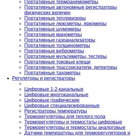
Портативные термоанемометры
Портативные автономные регистраторы
физических величин
Портативные тепловизоры
Портативные люксметры, яркомеры
Портативные шумомеры
Портативные манометры
Портативные газоанализаторы
Портативные толщинометры
Портативные виброметры
Портативные мультиметры, тестеры
Портативные токовые клещи
Портативные трассоискатели, детекторы
Портативные тахометры
Регуляторы и регистраторы
Цифровые 1-2-канальные
Цифровые многоканальные
Цифровые графические
Цифровые специализированные
Регистраторы температуры
Терморегуляторы для теплого пола
Терморегуляторы и термостаты цифровые
Терморегуляторы и термостаты аналоговые
Датчики температуры для терморегуляторов и