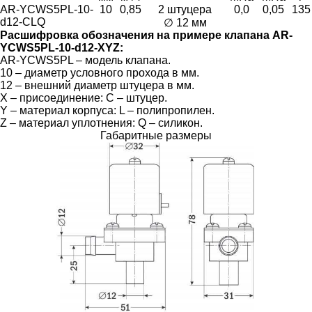
AR-YCWS5PL-10-
10
0,85
2 штуцера
0,0
0,05
135
d12-CLQ
∅ 12 мм
Расшифровка обозначения на примере клапана AR-
YCWS5PL-10-d12-XYZ:
AR-YCWS5PL – модель клапана.
10 – диаметр условного прохода в мм.
12 – внешний диаметр штуцера в мм.
X – присоединение: С – штуцер.
Y – материал корпуса: L – полипропилен.
Z – материал уплотнения: Q – силикон.
Габаритные размеры