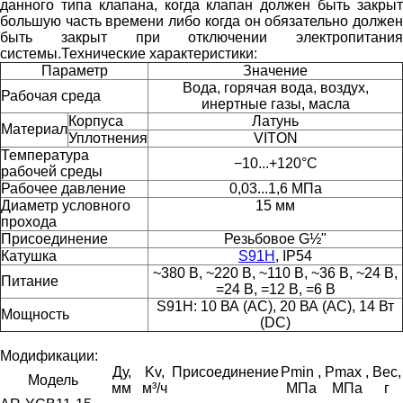
данного типа клапана, когда клапан должен быть закрыт
большую часть времени либо когда он обязательно должен
быть закрыт при отключении электропитания
системы.
Технические характеристики:
Параметр
Значение
Вода, горячая вода, воздух,
Рабочая среда
инертные газы, масла
Корпуса
Латунь
Материал
Уплотнения
VITON
Температура
−10...+120°С
рабочей среды
Рабочее давление
0,03...1,6 МПа
Диаметр условного
15 мм
прохода
Присоединение
Резьбовое G½"
Катушка
S91H
, IP54
~380 В, ~220 В, ~110 В, ~36 В, ~24 В,
Питание
=24 В, =12 В, =6 В
S91H: 10 ВА (АС), 20 ВА (АС), 14 Вт
Мощность
(DC)
Модификации:
Ду,
Kv,
Присоединение
Pmin ,
Pmax ,
Вес,
Модель
мм
м³/ч
МПа
МПа
г