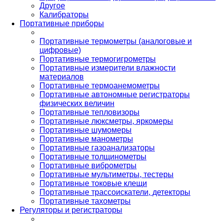
Другое
Калибраторы
Портативные приборы
Портативные термометры (аналоговые и
цифровые)
Портативные термогигрометры
Портативные измерители влажности
материалов
Портативные термоанемометры
Портативные автономные регистраторы
физических величин
Портативные тепловизоры
Портативные люксметры, яркомеры
Портативные шумомеры
Портативные манометры
Портативные газоанализаторы
Портативные толщинометры
Портативные виброметры
Портативные мультиметры, тестеры
Портативные токовые клещи
Портативные трассоискатели, детекторы
Портативные тахометры
Регуляторы и регистраторы