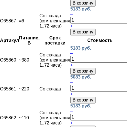
В корзину
5183 руб.
–
Со склада
O65867
=6
(комплектация
1..72 часа)
+
В корзину
Питание,
Срок
Артикул
Стоимость
В
поставки
5183 руб.
–
Со склада
O65860
~380
(комплектация
1..72 часа)
+
В корзину
5083 руб.
–
O65861
~220
Со склада
+
В корзину
5183 руб.
–
Со склада
O65862
~110
(комплектация
1..72 часа)
+