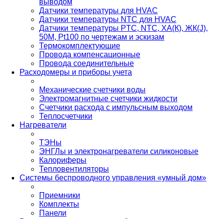
выводом
Датчики температуры для HVAC
Датчики температуры NTC для HVAC
Датчики температуры PTС, NTC, ХА(К), ЖК(J),
50М, Pt100 по чертежам и эскизам
Термокомплектующие
Провода компенсационные
Провода соединительные
Расходомеры и приборы учета
Механические счетчики воды
Электромагнитные счетчики жидкости
Счетчики расхода с импульсным выходом
Теплосчетчики
Нагреватели
ТЭНы
ЭНГЛы и электронагреватели силиконовые
Калориферы
Тепловентиляторы
Системы беспроводного управления «умный дом»
Приемники
Комплекты
Панели