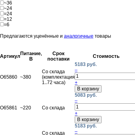
~36
~24
=24
=12
=6
Предлагаются уценённые и
аналогичные
товары
Питание,
Срок
Артикул
Стоимость
В
поставки
5183 руб.
–
Со склада
O65860
~380
(комплектация
1..72 часа)
+
В корзину
5083 руб.
–
O65861
~220
Со склада
+
В корзину
5183 руб.
–
Со склада