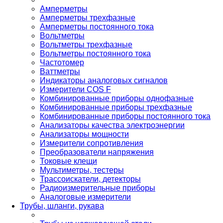
Амперметры
Амперметры трехфазные
Амперметры постоянного тока
Вольтметры
Вольтметры трехфазные
Вольтметры постоянного тока
Частотомер
Ваттметры
Индикаторы аналоговых сигналов
Измерители COS F
Комбинированные приборы однофазные
Комбинированные приборы трехфазные
Комбинированные приборы постоянного тока
Анализаторы качества электроэнергии
Анализаторы мощности
Измерители сопротивления
Преобразователи напряжения
Токовые клещи
Мультиметры, тестеры
Трассоискатели, детекторы
Радиоизмерительные приборы
Аналоговые измерители
Трубы, шланги, рукава