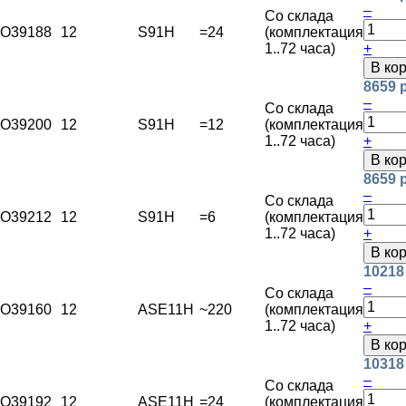
–
Со склада
O39188
12
S91H
=24
(комплектация
1..72 часа)
+
В ко
8659 
–
Со склада
O39200
12
S91H
=12
(комплектация
1..72 часа)
+
В ко
8659 
–
Со склада
O39212
12
S91H
=6
(комплектация
1..72 часа)
+
В ко
10218
–
Со склада
O39160
12
ASE11H
~220
(комплектация
1..72 часа)
+
В ко
10318
–
Со склада
O39192
12
ASE11H
=24
(комплектация