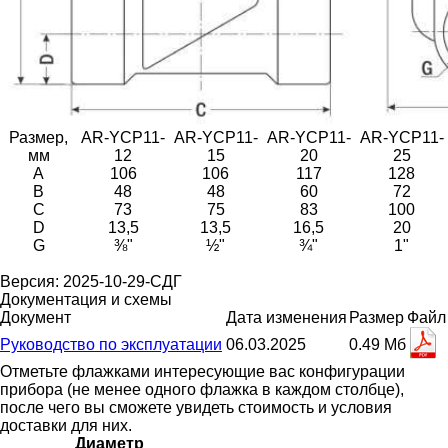
Размер,
AR-YCP11-
AR-YCP11-
AR-YCP11-
AR-YCP11-
мм
12
15
20
25
A
106
106
117
128
B
48
48
60
72
C
73
75
83
100
D
13,5
13,5
16,5
20
G
⅜"
½"
¾"
1"
Версия: 2025-10-29-СДГ
Документация и схемы
Документ
Дата изменения
Размер
Файл
Руководство по эксплуатации
06.03.2025
0.49 Мб
Отметьте флажками интересующие вас конфигурации
прибора (не менее одного флажка в каждом столбце),
после чего вы сможете увидеть стоимость и условия
доставки для них.
Диаметр