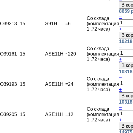
В ко
8659 
–
Со склада
O39213
15
S91H
=6
(комплектация
1..72 часа)
+
В ко
10218
–
Со склада
O39161
15
ASE11H
~220
(комплектация
1..72 часа)
+
В ко
10318
–
Со склада
O39193
15
ASE11H
=24
(комплектация
1..72 часа)
+
В ко
10318
–
Со склада
O39205
15
ASE11H
=12
(комплектация
1..72 часа)
+
В ко
14975