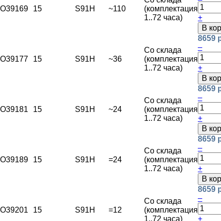
O39169
15
S91H
~110
(комплектация
1..72 часа)
+
В ко
8659 
–
Со склада
O39177
15
S91H
~36
(комплектация
1..72 часа)
+
В ко
8659 
–
Со склада
O39181
15
S91H
~24
(комплектация
1..72 часа)
+
В ко
8659 
–
Со склада
O39189
15
S91H
=24
(комплектация
1..72 часа)
+
В ко
8659 
–
Со склада
O39201
15
S91H
=12
(комплектация
1..72 часа)
+