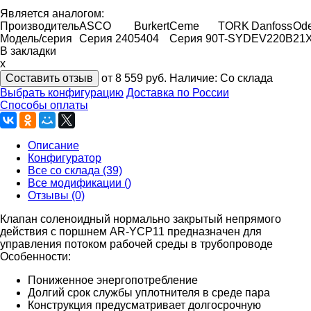
Является аналогом:
Производитель
ASCO
Burkert
Ceme
TORK
Danfoss
Od
Модель/серия
Серия 240
5404
Серия 90
T-SYD
EV220B
21
В закладки
x
Составить отзыв
от 8 559
руб.
Наличие:
Со склада
Выбрать конфигурацию
Доставка по России
Способы оплаты
Описание
Конфигуратор
Все со склада (39)
Все модификации ()
Отзывы (0)
Клапан соленоидный нормально закрытый непрямого
действия с поршнем AR-YCP11 предназначен для
управления потоком рабочей среды в трубопроводе
Особенности:
Пониженное энергопотребление
Долгий срок службы уплотнителя в среде пара
Конструкция предусматривает долгосрочную