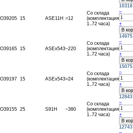
10318
–
Со склада
O39205
15
ASE11H
=12
(комплектация
1..72 часа)
+
В ко
14975
–
Со склада
O39165
15
ASEx543
~220
(комплектация
1..72 часа)
+
В ко
15075
–
Со склада
O39197
15
ASEx543
=24
(комплектация
1..72 часа)
+
В ко
12843
–
Со склада
O39155
25
S91H
~380
(комплектация
1..72 часа)
+
В ко
12743
–