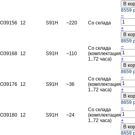
В ко
8559 
–
O39156
12
S91H
~220
Со склада
+
В ко
8659 
–
Со склада
O39168
12
S91H
~110
(комплектация
1..72 часа)
+
В ко
8659 
–
Со склада
O39176
12
S91H
~36
(комплектация
1..72 часа)
+
В ко
8659 
–
Со склада
O39180
12
S91H
~24
(комплектация
1..72 часа)
+
В ко
8659 