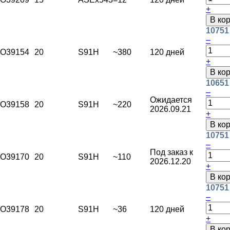
+
В ко
10751
–
O39154
20
S91H
~380
120 дней
+
В ко
10651
–
Ожидается
O39158
20
S91H
~220
2026.09.21
+
В ко
10751
–
Под заказ к
O39170
20
S91H
~110
2026.12.20
+
В ко
10751
–
O39178
20
S91H
~36
120 дней
+
В ко