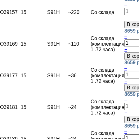
–
O39157
15
S91H
~220
Со склада
+
В ко
8659 
–
Со склада
O39169
15
S91H
~110
(комплектация
1..72 часа)
+
В ко
8659 
–
Со склада
O39177
15
S91H
~36
(комплектация
1..72 часа)
+
В ко
8659 
–
Со склада
O39181
15
S91H
~24
(комплектация
1..72 часа)
+
В ко
8659 
–
Со склада
O39189
15
S91H
=24
(комплектация