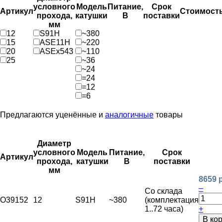
условного
Модель
Питание,
Срок
Артикул
Стоимост
прохода,
катушки
В
поставки
мм
12
S91H
~380
15
ASE11H
~220
20
ASEx543
~110
25
~36
~24
=24
=12
=6
Предлагаются уценённые и
аналогичные
товары
Диаметр
условного
Модель
Питание,
Срок
Артикул
прохода,
катушки
В
поставки
мм
8659 
–
Со склада
O39152
12
S91H
~380
(комплектация
1..72 часа)
+
В ко