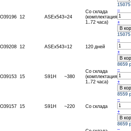
15075
–
Со склада
O39196
12
ASEx543
=24
(комплектация
1..72 часа)
+
В ко
15075
–
O39208
12
ASEx543
=12
120 дней
+
В ко
8659 
–
Со склада
O39153
15
S91H
~380
(комплектация
1..72 часа)
+
В ко
8559 
–
O39157
15
S91H
~220
Со склада
+
В ко
8659 
–
Со склада