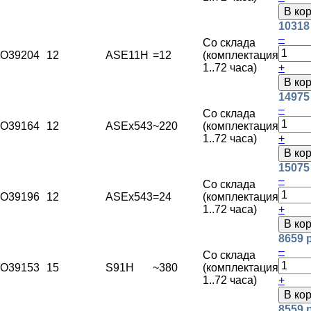
В ко
10318
–
Со склада
O39204
12
ASE11H
=12
(комплектация
1..72 часа)
+
В ко
14975
–
Со склада
O39164
12
ASEx543
~220
(комплектация
1..72 часа)
+
В ко
15075
–
Со склада
O39196
12
ASEx543
=24
(комплектация
1..72 часа)
+
В ко
8659 
–
Со склада
O39153
15
S91H
~380
(комплектация
1..72 часа)
+
В ко
8559 