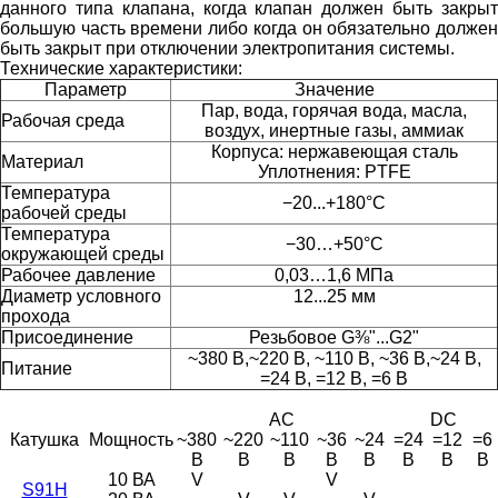
данного типа клапана, когда клапан должен быть закрыт
большую часть времени либо когда он обязательно должен
быть закрыт при отключении электропитания системы.
Технические характеристики:
Параметр
Значение
Пар, вода, горячая вода, масла,
Рабочая среда
воздух, инертные газы, аммиак
Корпуса: нержавеющая сталь
Материал
Уплотнения: PTFE
Температура
−20...+180°С
рабочей среды
Температура
−30…+50°С
окружающей среды
Рабочее давление
0,03…1,6 MПa
Диаметр условного
12...25 мм
прохода
Присоединение
Резьбовое G⅜"...G2"
~380 В,~220 В, ~110 В, ~36 В,~24 В,
Питание
=24 В, =12 В, =6 В
AC
DC
Катушка
Мощность
~380
~220
~110
~36
~24
=24
=12
=6
В
В
В
В
В
В
В
В
10 ВА
V
V
S91H