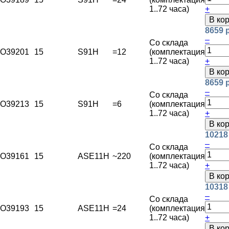
1..72 часа)
+
В ко
8659 
–
Со склада
O39201
15
S91H
=12
(комплектация
1..72 часа)
+
В ко
8659 
–
Со склада
O39213
15
S91H
=6
(комплектация
1..72 часа)
+
В ко
10218
–
Со склада
O39161
15
ASE11H
~220
(комплектация
1..72 часа)
+
В ко
10318
–
Со склада
O39193
15
ASE11H
=24
(комплектация
1..72 часа)
+
В ко