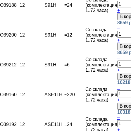
O39188
12
S91H
=24
(комплектация
1..72 часа)
+
В ко
8659 
–
Со склада
O39200
12
S91H
=12
(комплектация
1..72 часа)
+
В ко
8659 
–
Со склада
O39212
12
S91H
=6
(комплектация
1..72 часа)
+
В ко
10218
–
Со склада
O39160
12
ASE11H
~220
(комплектация
1..72 часа)
+
В ко
10318
–
Со склада
O39192
12
ASE11H
=24
(комплектация
1..72 часа)
+