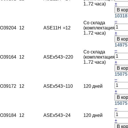
1..72 часа)
+
В ко
10318
–
Со склада
O39204
12
ASE11H
=12
(комплектация
1..72 часа)
+
В ко
14975
–
Со склада
O39164
12
ASEx543
~220
(комплектация
1..72 часа)
+
В ко
15075
–
O39172
12
ASEx543
~110
120 дней
+
В ко
15075
–
O39184
12
ASEx543
~24
120 дней
+
В ко