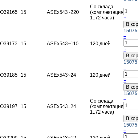
–
Со склада
O39165
15
ASEx543
~220
(комплектация
1..72 часа)
+
В ко
15075
–
O39173
15
ASEx543
~110
120 дней
+
В ко
15075
–
O39185
15
ASEx543
~24
120 дней
+
В ко
15075
–
Со склада
O39197
15
ASEx543
=24
(комплектация
1..72 часа)
+
В ко
15075
–
O39209
15
ASEx543
=12
120 дней