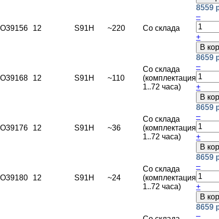
8559 
–
O39156
12
S91H
~220
Со склада
+
В ко
8659 
–
Со склада
O39168
12
S91H
~110
(комплектация
1..72 часа)
+
В ко
8659 
–
Со склада
O39176
12
S91H
~36
(комплектация
1..72 часа)
+
В ко
8659 
–
Со склада
O39180
12
S91H
~24
(комплектация
1..72 часа)
+
В ко
8659 
–
Со склада