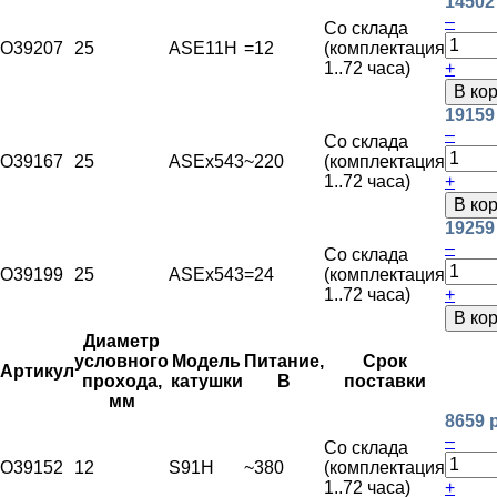
14502
–
Со склада
O39207
25
ASE11H
=12
(комплектация
1..72 часа)
+
В ко
19159
–
Со склада
O39167
25
ASEx543
~220
(комплектация
1..72 часа)
+
В ко
19259
–
Со склада
O39199
25
ASEx543
=24
(комплектация
1..72 часа)
+
В ко
Диаметр
условного
Модель
Питание,
Срок
Артикул
прохода,
катушки
В
поставки
мм
8659 
–
Со склада
O39152
12
S91H
~380
(комплектация
1..72 часа)
+