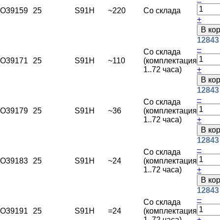
O39159
25
S91H
~220
Со склада
+
В ко
12843
–
Со склада
O39171
25
S91H
~110
(комплектация
1..72 часа)
+
В ко
12843
–
Со склада
O39179
25
S91H
~36
(комплектация
1..72 часа)
+
В ко
12843
–
Со склада
O39183
25
S91H
~24
(комплектация
1..72 часа)
+
В ко
12843
–
Со склада
O39191
25
S91H
=24
(комплектация
1..72 часа)
+