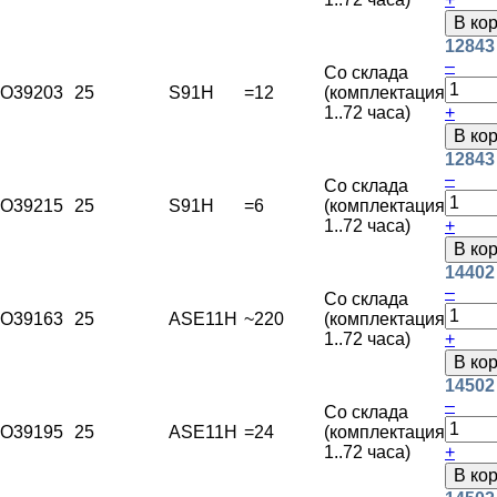
В ко
12843
–
Со склада
O39203
25
S91H
=12
(комплектация
1..72 часа)
+
В ко
12843
–
Со склада
O39215
25
S91H
=6
(комплектация
1..72 часа)
+
В ко
14402
–
Со склада
O39163
25
ASE11H
~220
(комплектация
1..72 часа)
+
В ко
14502
–
Со склада
O39195
25
ASE11H
=24
(комплектация
1..72 часа)
+
В ко