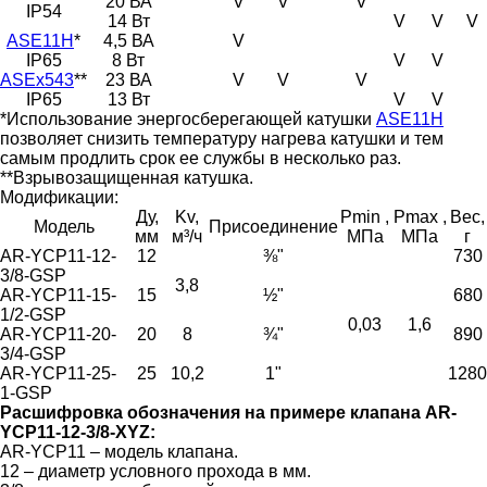
20 ВА
V
V
V
IP54
14 Вт
V
V
V
ASE11H
*
4,5 ВА
V
IP65
8 Вт
V
V
ASEx543
**
23 ВА
V
V
V
IP65
13 Вт
V
V
*Использование энергосберегающей катушки
ASE11H
позволяет снизить температуру нагрева катушки и тем
самым продлить срок ее службы в несколько раз.
**Взрывозащищенная катушка.
Модификации:
Ду,
Kv,
Pmin ,
Pmax ,
Вес,
Модель
Присоединение
мм
м³/ч
МПа
МПа
г
AR-YCP11-12-
12
⅜"
730
3/8-GSP
3,8
AR-YCP11-15-
15
½"
680
1/2-GSP
0,03
1,6
AR-YCP11-20-
20
8
¾"
890
3/4-GSP
AR-YCP11-25-
25
10,2
1"
1280
1-GSP
Расшифровка обозначения на примере клапана AR-
YCP11-12-3/8-XYZ:
AR-YCP11 – модель клапана.
12 – диаметр условного прохода в мм.