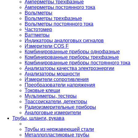
Амперметры трехфазные
Амперметры постоянного тока
Вольтметры
Вольтметры трехфазные
Вольтметры постоянного тока
Частотомер
Ваттметры
Индикаторы аналоговых сигналов
Измерители COS F
Комбинированные приборы однофазные
Комбинированные приборы трехфазные
Комбинированные приборы постоянного тока
Анализаторы качества электроэнергии
Анализаторы мощности
Измерители сопротивления
Преобразователи напряжения
Токовые клещи
Мультиметры, тестеры
Трассоискатели, детекторы
Радиоизмерительные приборы
Аналоговые измерители
Трубы, шланги, рукава
Трубы из нержавеющей стали
Металлопластиковые трубы