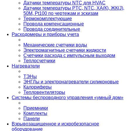
Датчики температуры NTC для HVAC
Датчики температуры PTС, NTC, ХА(К), ЖК(J),
50М, Pt100 по чертежам и эскизам
Термокомплектующие
Провода компенсационные
Провода соединительные
Расходомеры и приборы учета
Механические счетчики воды
Электромагнитные счетчики жидкости
Счетчики расхода с импульсным выходом
Теплосчетчики
Нагреватели
ТЭНы
ЭНГЛы и электронагреватели силиконовые
Калориферы
Тепловентиляторы
Системы беспроводного управления «умный дом»
Приемники
Комплекты
Панели
Взрывозащищенное и искробезопасное
оборудование