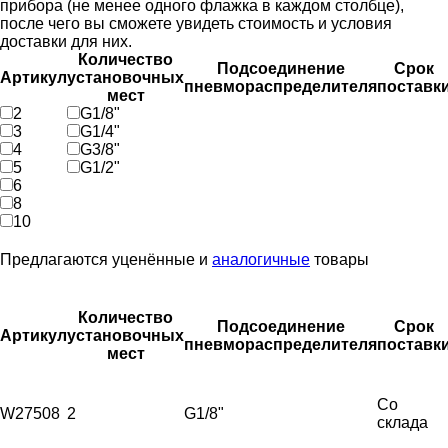
прибора (не менее одного флажка в каждом столбце),
после чего вы сможете увидеть стоимость и условия
доставки для них.
Количество
Подсоединение
Срок
Артикул
установочных
пневмораспределителя
поставк
мест
2
G1/8"
3
G1/4"
4
G3/8"
5
G1/2"
6
8
10
Предлагаются уценённые и
аналогичные
товары
Количество
Подсоединение
Срок
Артикул
установочных
пневмораспределителя
поставк
мест
Со
W27508
2
G1/8"
склада