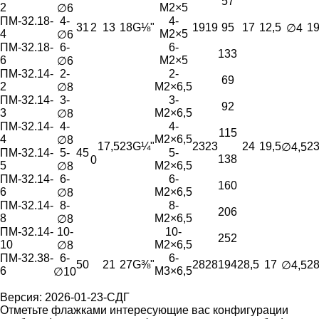
57
2
M2×5
∅6
ПМ-32.18-
4-
4-
31
2
13
18
G⅛"
19
19
95
17
12,5
1
∅4
4
M2×5
∅6
ПМ-32.18-
6-
6-
133
6
M2×5
∅6
ПМ-32.14-
2-
2-
69
2
M2×6,5
∅8
ПМ-32.14-
3-
3-
92
3
M2×6,5
∅8
ПМ-32.14-
4-
4-
115
4
M2×6,5
∅8
17,5
23
G¼"
23
23
24
19,5
2
∅4,5
ПМ-32.14-
5-
45
5-
138
0
5
M2×6,5
∅8
ПМ-32.14-
6-
6-
160
6
M2×6,5
∅8
ПМ-32.14-
8-
8-
206
8
M2×6,5
∅8
ПМ-32.14-
10-
10-
252
10
M2×6,5
∅8
ПМ-32.38-
6-
6-
50
21
27
G⅜"
28
28
194
28,5
17
2
∅4,5
6
M3×6,5
∅10
Версия: 2026-01-23-СДГ
Отметьте флажками интересующие вас конфигурации