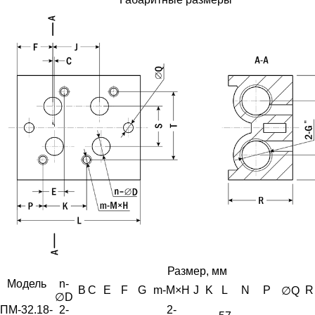
Размер, мм
Модель
n-
B
C
E
F
G
m-M×H
J
K
L
N
P
R
∅Q
∅D
ПМ-32.18-
2-
2-