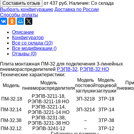
Составить отзыв
от 437
руб.
Наличие:
Со склада
Выбрать конфигурацию
Доставка по России
Способы оплаты
Описание
Конфигуратор
Все со склада (10)
Все модификации ()
Отзывы (0)
Плита монтажная ПМ-32 для подключения 3-линейных
пневмораспределителей
РЭПВ-32
,
РЭПВ-32 НО
Технические характеристики:
Модель
Модель
Модель
При
Модель
постовой
торцевой
пневмораспределителя
пневмо
заглушки
заглушки
РЭПВ-3211-18,
ПМ-32.18
ЗП-3218
ЗТР-18
РЭПВ-3211-18 НО
РЭПВ-3221-14,
ПМ-32.14
ЗП-3214
ЗТР-14
РЭПВ-3221-14 НО
РЭПВ-3231-38,
ПМ-32.38
–
ЗТР-38
РЭПВ-3231-38 НО
ПМ-32.12
РЭПВ-3241-12
–
ЗТР-12
Габаритные размеры