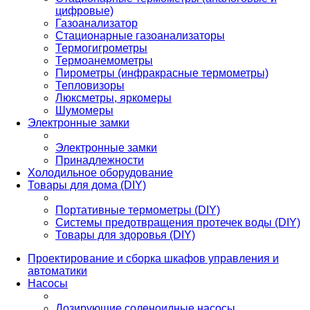
цифровые)
Газоанализатор
Стационарные газоанализаторы
Термогигрометры
Термоанемометры
Пирометры (инфракрасные термометры)
Тепловизоры
Люксметры, яркомеры
Шумомеры
Электронные замки
Электронные замки
Принадлежности
Холодильное оборудование
Товары для дома (DIY)
Портативные термометры (DIY)
Системы предотвращения протечек воды (DIY)
Товары для здоровья (DIY)
Проектирование и сборка шкафов управления и
автоматики
Насосы
Дозирующие соленоидные насосы