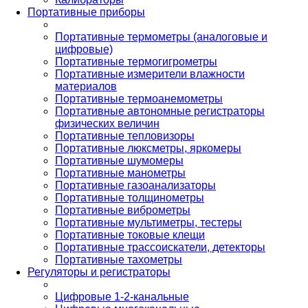
Портативные приборы
Портативные термометры (аналоговые и
цифровые)
Портативные термогигрометры
Портативные измерители влажности
материалов
Портативные термоанемометры
Портативные автономные регистраторы
физических величин
Портативные тепловизоры
Портативные люксметры, яркомеры
Портативные шумомеры
Портативные манометры
Портативные газоанализаторы
Портативные толщинометры
Портативные виброметры
Портативные мультиметры, тестеры
Портативные токовые клещи
Портативные трассоискатели, детекторы
Портативные тахометры
Регуляторы и регистраторы
Цифровые 1-2-канальные