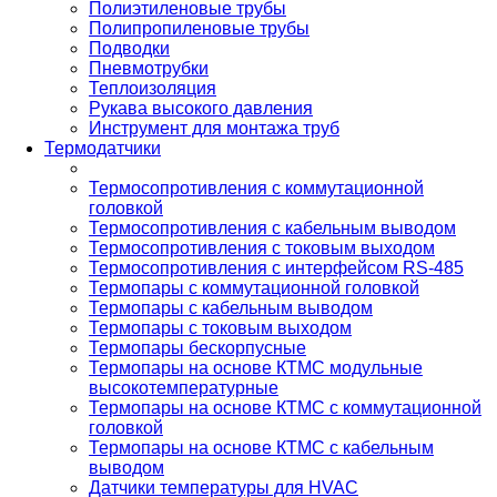
Полиэтиленовые трубы
Полипропиленовые трубы
Подводки
Пневмотрубки
Теплоизоляция
Рукава высокого давления
Инструмент для монтажа труб
Термодатчики
Термосопротивления с коммутационной
головкой
Термосопротивления с кабельным выводом
Термосопротивления с токовым выходом
Термосопротивления с интерфейсом RS-485
Термопары с коммутационной головкой
Термопары с кабельным выводом
Термопары с токовым выходом
Термопары бескорпусные
Термопары на основе КТМС модульные
высокотемпературные
Термопары на основе КТМС с коммутационной
головкой
Термопары на основе КТМС с кабельным
выводом
Датчики температуры для HVAC