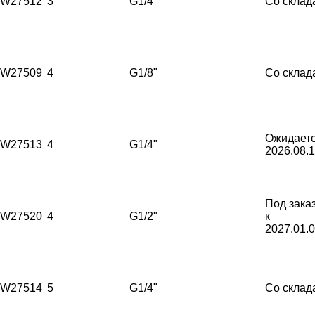
W27512
3
G1/4"
Со склад
W27509
4
G1/8"
Со склад
Ожидает
W27513
4
G1/4"
2026.08.
Под зака
W27520
4
G1/2"
к
2027.01.
W27514
5
G1/4"
Со склад