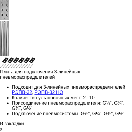
Плита для подключения 3-линейных
пневмораспределителей
Подходит для 3-линейных пневмораспределителей
РЭПВ-32
,
РЭПВ-32 НО
Количество установочных мест: 2...10
Присоединение пневмораспределителя: G⅛", G¼",
G⅜", G½"
Подключение пневмосистемы: G⅛", G¼", G⅜", G½"
В закладки
x