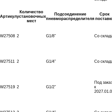
Количество
Подсоединение
Срок
Артикул
установочных
пневмораспределителя
поставк
мест
W27508
2
G1/8"
Со склад
W27511
2
G1/4"
Со склад
Под зака
W27519
2
G1/2"
к
2027.01.