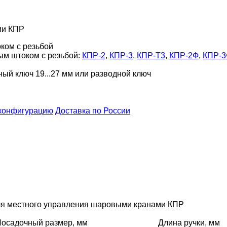
ми КПР
ком с резьбой
ным штоком с резьбой:
КПР-2
,
КПР-3
,
КПР-Т3
,
КПР-2Ф
,
КПР-
ый ключ 19...27 мм или разводной ключ
конфигурацию
Доставка по России
ля местного управления шаровыми кранами КПР
осадочный размер, мм
Длина ручки, мм