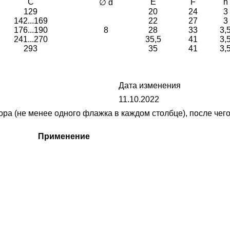
C
E
F
h
∅ d
129
20
24
3
142...169
22
27
3
176...190
8
28
33
3,
241...270
35,5
41
3,
293
35
41
3,
Дата изменения
11.10.2022
 (не менее одного флажка в каждом столбце), после чего 
Применение