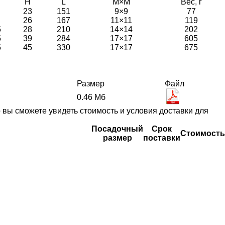
H
L
M×M
Вес, г
23
151
9×9
77
26
167
11×11
119
5
28
210
14×14
202
5
39
284
17×17
605
5
45
330
17×17
675
Размер
Файл
0.46 Мб
вы сможете увидеть стоимость и условия доставки для
Посадочный
Срок
Стоимость
размер
поставки