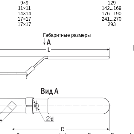
9×9
129
11×11
142...169
14×14
176...190
17×17
241...270
17×17
293
Габаритные размеры