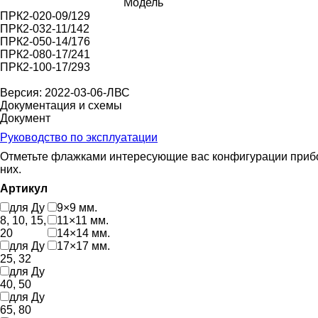
Модель
ПРК2-020-09/129
ПРК2-032-11/142
ПРК2-050-14/176
ПРК2-080-17/241
ПРК2-100-17/293
Версия: 2022-03-06-ЛВС
Документация и схемы
Документ
Руководство по эксплуатации
Отметьте флажками интересующие вас конфигурации прибора
них.
Артикул
для Ду
9×9 мм.
8, 10, 15,
11×11 мм.
20
14×14 мм.
для Ду
17×17 мм.
25, 32
для Ду
40, 50
для Ду
65, 80