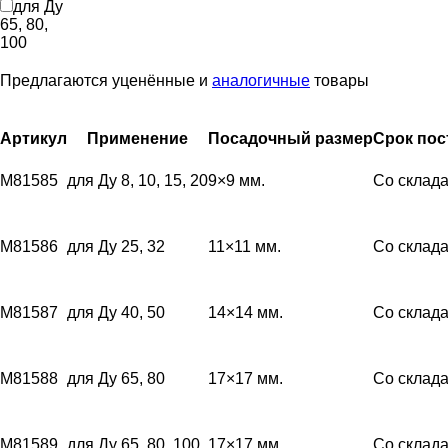
для Ду
65, 80,
100
Предлагаются уценённые и
аналогичные
товары
Артикул
Применение
Посадочный размер
Срок пос
M81585
для Ду 8, 10, 15, 20
9×9 мм.
Со склад
M81586
для Ду 25, 32
11×11 мм.
Со склад
M81587
для Ду 40, 50
14×14 мм.
Со склад
M81588
для Ду 65, 80
17×17 мм.
Со склад
M81589
для Ду 65, 80, 100
17×17 мм.
Со склад