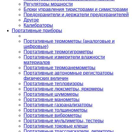
Регуляторы мощности
Блоки управления тиристорами и симисторами
Предохранители и держатели предохранителей
Другое
Калибраторы
Портативные приборы
Портативные термометры (аналоговые и
цифровые)
Портативные термогигрометры
Портативные измерители влажности
материалов
Портативные термоанемометры
Портативные автономные регистраторы
физических величин
Портативные тепловизоры
Портативные люксметры, яркомеры
Портативные шумомеры
Портативные манометры
Портативные газоанализаторы
Портативные толщинометры
Портативные виброметры
Портативные мультиметры, тестеры
Портативные токовые клещи
Портативные трассоискатели, детекторы