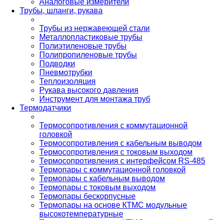
Аналоговые измерители
Трубы, шланги, рукава
Трубы из нержавеющей стали
Металлопластиковые трубы
Полиэтиленовые трубы
Полипропиленовые трубы
Подводки
Пневмотрубки
Теплоизоляция
Рукава высокого давления
Инструмент для монтажа труб
Термодатчики
Термосопротивления с коммутационной
головкой
Термосопротивления с кабельным выводом
Термосопротивления с токовым выходом
Термосопротивления с интерфейсом RS-485
Термопары с коммутационной головкой
Термопары с кабельным выводом
Термопары с токовым выходом
Термопары бескорпусные
Термопары на основе КТМС модульные
высокотемпературные