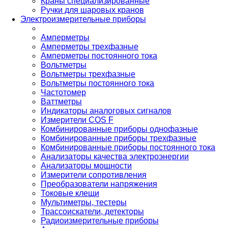
Краны специализированные
Ручки для шаровых кранов
Электроизмерительные приборы
Амперметры
Амперметры трехфазные
Амперметры постоянного тока
Вольтметры
Вольтметры трехфазные
Вольтметры постоянного тока
Частотомер
Ваттметры
Индикаторы аналоговых сигналов
Измерители COS F
Комбинированные приборы однофазные
Комбинированные приборы трехфазные
Комбинированные приборы постоянного тока
Анализаторы качества электроэнергии
Анализаторы мощности
Измерители сопротивления
Преобразователи напряжения
Токовые клещи
Мультиметры, тестеры
Трассоискатели, детекторы
Радиоизмерительные приборы