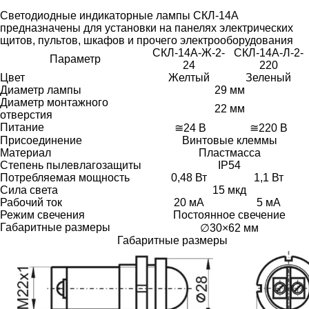
Светодиодные индикаторные лампы СКЛ-14А
предназначены для установки на панелях электрических
щитов, пультов, шкафов и прочего электрооборудования
СКЛ-14А-Ж-2-
СКЛ-14А-Л-2-
Параметр
24
220
Цвет
Желтый
Зеленый
Диаметр лампы
29 мм
Диаметр монтажного
22 мм
отверстия
Питание
≅24 В
≅220 В
Присоединение
Винтовые клеммы
Материал
Пластмасса
Степень пылевлагозащиты
IP54
Потребляемая мощность
0,48 Вт
1,1 Вт
Сила света
15 мкд
Рабочий ток
20 мА
5 мА
Режим свечения
Постоянное свечение
Габаритные размеры
∅30×62 мм
Габаритные размеры