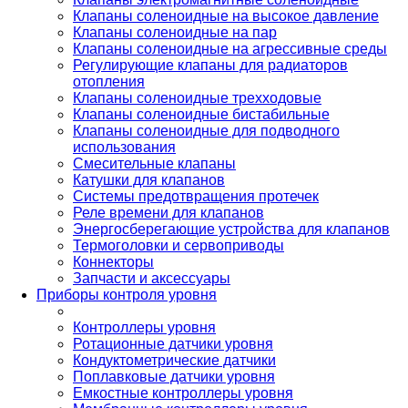
Клапаны соленоидные на высокое давление
Клапаны соленоидные на пар
Клапаны соленоидные на агрессивные среды
Регулирующие клапаны для радиаторов
отопления
Клапаны соленоидные трехходовые
Клапаны соленоидные бистабильные
Клапаны соленоидные для подводного
использования
Смесительные клапаны
Катушки для клапанов
Системы предотвращения протечек
Реле времени для клапанов
Энергосберегающие устройства для клапанов
Термоголовки и сервоприводы
Коннекторы
Запчасти и аксессуары
Приборы контроля уровня
Контроллеры уровня
Ротационные датчики уровня
Кондуктометрические датчики
Поплавковые датчики уровня
Емкостные контроллеры уровня