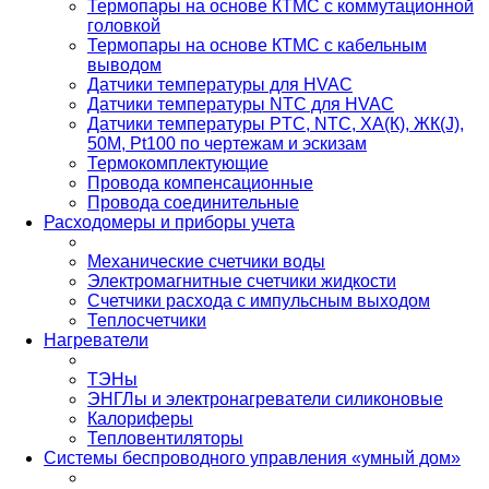
Термопары на основе КТМС с коммутационной
головкой
Термопары на основе КТМС с кабельным
выводом
Датчики температуры для HVAC
Датчики температуры NTC для HVAC
Датчики температуры PTС, NTC, ХА(К), ЖК(J),
50М, Pt100 по чертежам и эскизам
Термокомплектующие
Провода компенсационные
Провода соединительные
Расходомеры и приборы учета
Механические счетчики воды
Электромагнитные счетчики жидкости
Счетчики расхода с импульсным выходом
Теплосчетчики
Нагреватели
ТЭНы
ЭНГЛы и электронагреватели силиконовые
Калориферы
Тепловентиляторы
Системы беспроводного управления «умный дом»