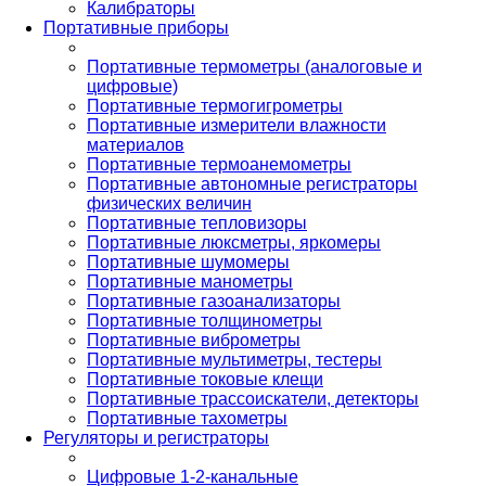
Калибраторы
Портативные приборы
Портативные термометры (аналоговые и
цифровые)
Портативные термогигрометры
Портативные измерители влажности
материалов
Портативные термоанемометры
Портативные автономные регистраторы
физических величин
Портативные тепловизоры
Портативные люксметры, яркомеры
Портативные шумомеры
Портативные манометры
Портативные газоанализаторы
Портативные толщинометры
Портативные виброметры
Портативные мультиметры, тестеры
Портативные токовые клещи
Портативные трассоискатели, детекторы
Портативные тахометры
Регуляторы и регистраторы
Цифровые 1-2-канальные