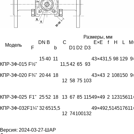
Размеры, мм
DN
B
C
E×E
f
H
L
M
Модель
F
b
D1
D2
D3
15
40
11
43×43
1,5
98
129
9
КПР-3Ф-015
F½"
11,5
42
65
93
КПР-3Ф-020
F¾"
20
44
18
43×43
2
108
150
9
12
58
75
103
КПР-3Ф-025
F1"
25
52
18
13
67
85
115
49×49
2
123
156
11
КПР-3Ф-032
F1¼"
32
65
15,5
49×49
2,5
145
176
11
12
74
100
132
Версия: 2024-03-27-ШАР