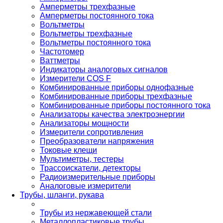
Амперметры трехфазные
Амперметры постоянного тока
Вольтметры
Вольтметры трехфазные
Вольтметры постоянного тока
Частотомер
Ваттметры
Индикаторы аналоговых сигналов
Измерители COS F
Комбинированные приборы однофазные
Комбинированные приборы трехфазные
Комбинированные приборы постоянного тока
Анализаторы качества электроэнергии
Анализаторы мощности
Измерители сопротивления
Преобразователи напряжения
Токовые клещи
Мультиметры, тестеры
Трассоискатели, детекторы
Радиоизмерительные приборы
Аналоговые измерители
Трубы, шланги, рукава
Трубы из нержавеющей стали
Металлопластиковые трубы