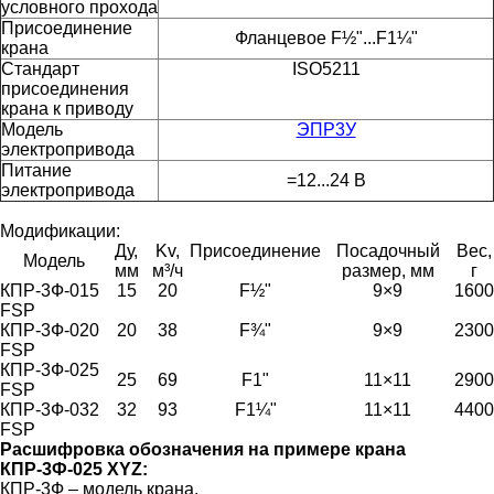
условного прохода
Присоединение
Фланцевое F½"...F1¼"
крана
Стандарт
ISO5211
присоединения
крана к приводу
Модель
ЭПР3У
электропривода
Питание
=12...24 В
электропривода
Модификации:
Ду,
Kv,
Присоединение
Посадочный
Вес,
Модель
мм
м³/ч
размер, мм
г
КПР-3Ф-015
15
20
F½"
9×9
1600
FSP
КПР-3Ф-020
20
38
F¾"
9×9
2300
FSP
КПР-3Ф-025
25
69
F1"
11×11
2900
FSP
КПР-3Ф-032
32
93
F1¼"
11×11
4400
FSP
Расшифровка обозначения на примере крана
КПР-3Ф-025 XYZ:
КПР-3Ф – модель крана.