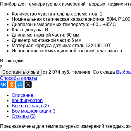
Прибор для температурных измерений твердых, жидких и га
Количество чувствительных элементов: 1
Номинальная статическая характеристика: 50М, Pt100
Диапазон измеряемых температур: –60…+85°C
Класс допуска: B
Длина монтажной части: 60 мм
Диаметр монтажной части: 6 мм
Материал корпуса датчика: сталь 12Х18Н10Т
Исполнение коммутационной головки: пластмасса
В закладки
x
Составить отзыв
от 2 074
руб.
Наличие:
Со склада
Выбра
Способы оплаты
Описание
Конфигуратор
Все со склада (2)
Все модификации ()
Отзывы (0)
Предназначены для температурных измерений твердых, жид