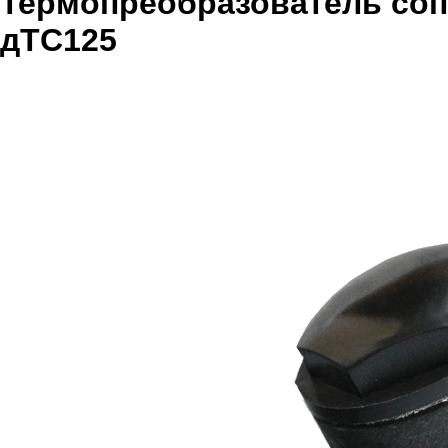
Термопреобразователь соп
дТС125