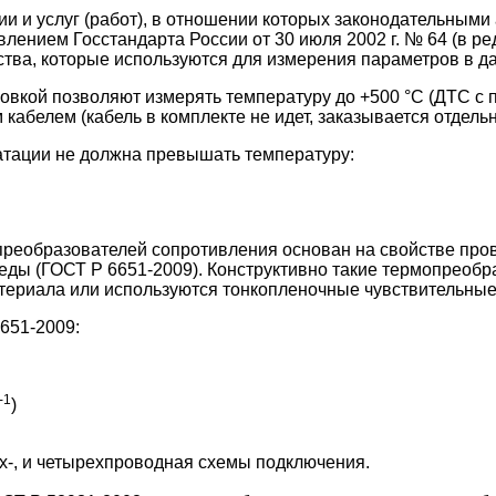
и и услуг (работ), в отношении которых законодательными
лением Госстандарта России от 30 июля 2002 г. № 64 (в ре
йства, которые используются для измерения параметров в 
вкой позволяют измерять температуру до +500 °С (ДТС с 
абелем (кабель в комплекте не идет, заказывается отдельн
атации не должна превышать температуру:
реобразователей сопротивления основан на свойстве про
ы (ГОСТ Р 6651-2009). Конструктивно такие термопреобра
атериала или используются тонкопленочные чувствительны
651-2009:
-1
)
ех-, и четырехпроводная схемы подключения.