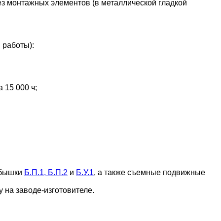
з монтажных элементов (в металлической гладкой
 работы):
 15 000 ч;
обышки
Б.П.1, Б.П.2
и
Б.У.1
, а также съемные подвижные
 на заводе-изготовителе.