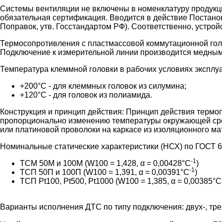
Cистемы вентиляции не включены в номенклатуру продукци
обязательная сертификация. Вводится в действие Постанов
Поправок, утв. Госстандартом РФ). Соответственно, устро
Термосопротивления с пластмассовой коммутационной голо
Подключение к измерительной линии производится медным к
Температура клеммной головки в рабочих условиях эксплу
+200°C - для клеммных головок из силумина;
+120°C - для головок из полиамида.
Конструкция и принцип действия:
Принцип действия термоп
пропорционально изменению температуры окружающей сред
или платиновой проволоки на каркасе из изоляционного м
Номинальные статические характеристики (НСХ) по ГОСТ 6
-1
ТСМ 50М и 100М (W100 = 1,428, α = 0,00428°С
)
-1
ТСП 50П и 100П (W100 = 1,391, α = 0,00391°С
)
ТСП Pt100, Pt500, Pt1000 (W100 = 1,385, α = 0,00385°С
Варианты исполнения ДТС по типу подключения: двух-, тр