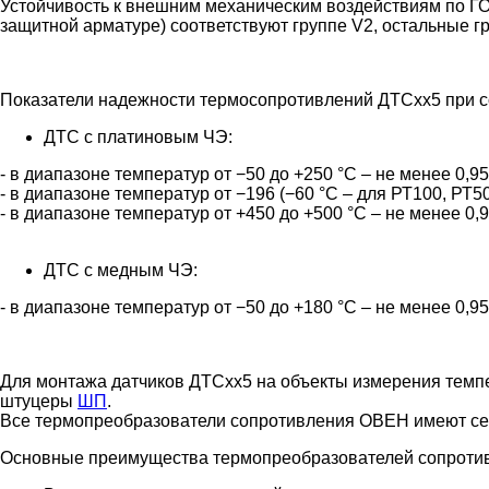
Устойчивость к внешним механическим воздействиям по ГО
защитной арматуре) соответствуют группе V2, остальные г
Показатели надежности термосопротивлений ДТСхх5 при со
ДТС с платиновым ЧЭ:
- в диапазоне температур от −50 до +250 °С – не менее 0,95 
- в диапазоне температур от −196 (−60 °С – для РТ100, РТ500
- в диапазоне температур от +450 до +500 °С – не менее 0,95
ДТС с медным ЧЭ:
- в диапазоне температур от −50 до +180 °С – не менее 0,95 
Для монтажа датчиков ДТСхх5 на объекты измерения темп
штуцеры
ШП
.
Все термопреобразователи сопротивления ОВЕН имеют сер
Основные преимущества термопреобразователей сопроти