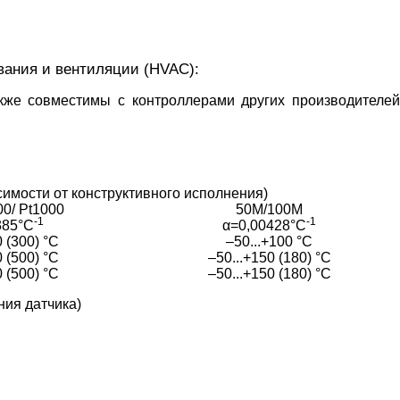
вания и вентиляции (HVAC):
акже совместимы с контроллерами других производителе
имости от конструктивного исполнения)
00/ Pt1000
50М/100М
-1
-1
385°С
α=0,00428°С
0 (300) °С
–50...+100 °С
0 (500) °С
–50...+150 (180) °С
0 (500) °С
–50...+150 (180) °С
ния датчика)