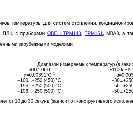
ков температуры для систем отопления, кондициониро
Н ПЛК, с приборами
ОВЕН ТРМ148
,
ТРМ151
, МВА8, а т
аненными зарубежными моделями
Диапазон измеряемых температур (в завис
50П/100П
Pt100/ Pt5
-1
α=0,00391°С
α=0,00
–100...+250 (450) °С
–30...+25
–196...+250 (500) °С
–50...+25
–196...+250 (500) °С
–50...+25
т от 10 до 30 секунд (зависит от конструктивного исполне