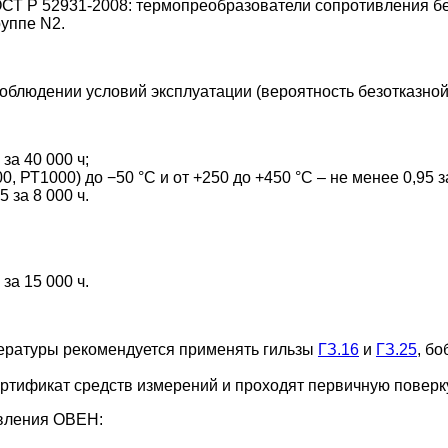
СТ Р 52931-2008: термопреобразователи сопротивления бе
руппе N2.
блюдении условий эксплуатации (вероятность безотказной
за 40 000 ч;
, РТ1000) до −50 °С и от +250 до +450 °С – не менее 0,95 за
 за 8 000 ч.
за 15 000 ч.
ературы рекомендуется применять гильзы
ГЗ.16
и
ГЗ.25
, б
тификат средств измерений и проходят первичную поверку
вления ОВЕН: