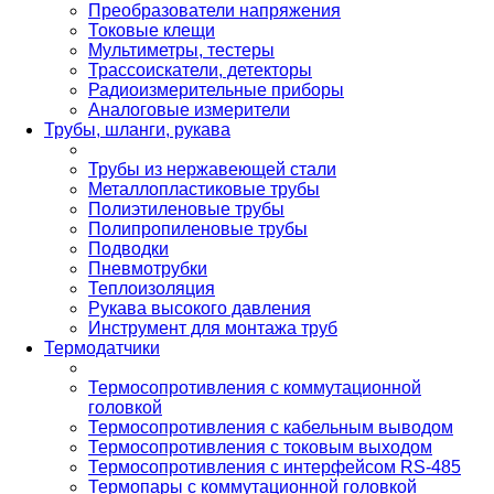
Преобразователи напряжения
Токовые клещи
Мультиметры, тестеры
Трассоискатели, детекторы
Радиоизмерительные приборы
Аналоговые измерители
Трубы, шланги, рукава
Трубы из нержавеющей стали
Металлопластиковые трубы
Полиэтиленовые трубы
Полипропиленовые трубы
Подводки
Пневмотрубки
Теплоизоляция
Рукава высокого давления
Инструмент для монтажа труб
Термодатчики
Термосопротивления с коммутационной
головкой
Термосопротивления с кабельным выводом
Термосопротивления с токовым выходом
Термосопротивления с интерфейсом RS-485
Термопары с коммутационной головкой