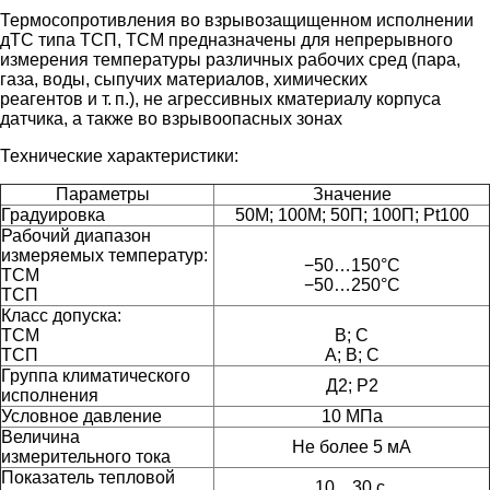
Термосопротивления во взрывозащищенном исполнении
дТС типа ТСП, ТСМ предназначены для непрерывного
измерения температуры различных рабочих сред (пара,
газа, воды, сыпучих материалов, химических
реагентов
и т. п.
), не
агрессивных к
материалу корпуса
датчика, а также во взрывоопасных зонах
Технические характеристики:
Параметры
Значение
Градуировка
50М; 100М; 50П; 100П; Pt100
Рабочий диапазон
измеряемых температур:
−50…150°C
ТСМ
−50…250°C
ТСП
Класс допуска:
ТСМ
В; С
ТСП
А; В; С
Группа климатического
Д2; Р2
исполнения
Условное давление
10 МПа
Величина
Не более 5 мА
измерительного тока
Показатель тепловой
10…30
с