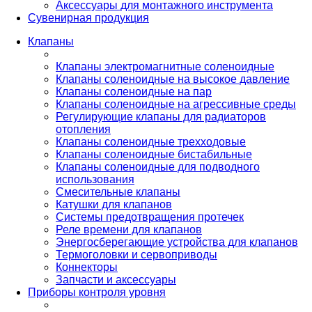
Аксессуары для монтажного инструмента
Сувенирная продукция
Клапаны
Клапаны электромагнитные соленоидные
Клапаны соленоидные на высокое давление
Клапаны соленоидные на пар
Клапаны соленоидные на агрессивные среды
Регулирующие клапаны для радиаторов
отопления
Клапаны соленоидные трехходовые
Клапаны соленоидные бистабильные
Клапаны соленоидные для подводного
использования
Смесительные клапаны
Катушки для клапанов
Системы предотвращения протечек
Реле времени для клапанов
Энергосберегающие устройства для клапанов
Термоголовки и сервоприводы
Коннекторы
Запчасти и аксессуары
Приборы контроля уровня