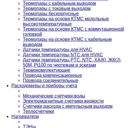
Термопары с кабельным выводом
Термопары с токовым выходом
Термопары бескорпусные
Термопары на основе КТМС модульные
высокотемпературные
Термопары на основе КТМС с коммутационной
головкой
Термопары на основе КТМС с кабельным
выводом
Датчики температуры для HVAC
Датчики температуры NTC для HVAC
Датчики температуры PTС, NTC, ХА(К), ЖК(J),
50М, Pt100 по чертежам и эскизам
Термокомплектующие
Провода компенсационные
Провода соединительные
Расходомеры и приборы учета
Механические счетчики воды
Электромагнитные счетчики жидкости
Счетчики расхода с импульсным выходом
Теплосчетчики
Нагреватели
ТЭНы