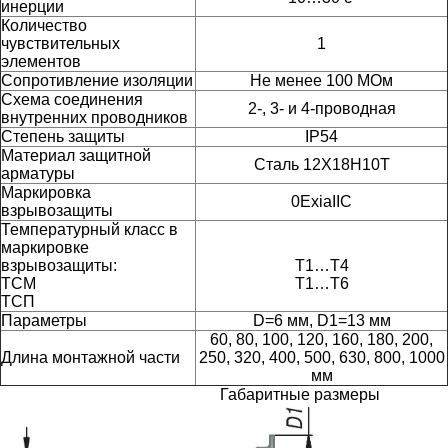
инерции
Количество
чувствительных
1
элементов
Сопротивление изоляции
Не менее 100 МОм
Схема соединения
2-, 3- и 4-проводная
внутренних проводников
Степень защиты
IP54
Материал защитной
Cталь 12Х18Н10Т
арматуры
Маркировка
0ExiaIIC
взрывозащиты
Температурный класс в
маркировке
взрывозащиты:
Т1
…Т4
ТСМ
Т1
…Т6
ТСП
Параметры
D=6 мм, D1=13 мм
60, 80, 100, 120, 160, 180, 200,
Длина монтажной части
250, 320, 400, 500, 630, 800, 1000
мм
Габаритные размеры