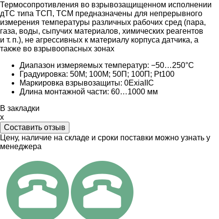
Термосопротивления во взрывозащищенном исполнении
дТС типа ТСП, ТСМ предназначены для непрерывного
измерения температуры различных рабочих сред (пара,
газа, воды, сыпучих материалов, химических реагентов
и т. п.
), не агрессивных к материалу корпуса датчика, а
также во взрывоопасных зонах
Диапазон измеряемых температур: −50…250°C
Градуировка:
50М; 100М; 50П; 100П; Pt100
Маркировка взрывозащиты:
0ExiaIIC
Длина монтажной части: 60
…1000 мм
В закладки
x
Составить отзыв
Цену, наличие на складе и сроки поставки можно узнать у
менеджера