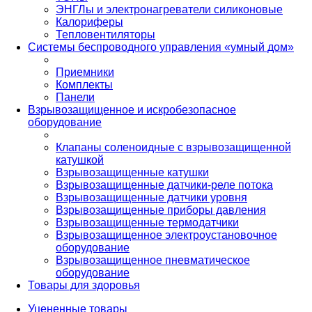
ЭНГЛы и электронагреватели силиконовые
Калориферы
Тепловентиляторы
Системы беспроводного управления «умный дом»
Приемники
Комплекты
Панели
Взрывозащищенное и искробезопасное
оборудование
Клапаны соленоидные с взрывозащищенной
катушкой
Взрывозащищенные катушки
Взрывозащищенные датчики-реле потока
Взрывозащищенные датчики уровня
Взрывозащищенные приборы давления
Взрывозащищенные термодатчики
Взрывозащищенное электроустановочное
оборудование
Взрывозащищенное пневматическое
оборудование
Товары для здоровья
Уцененные товары