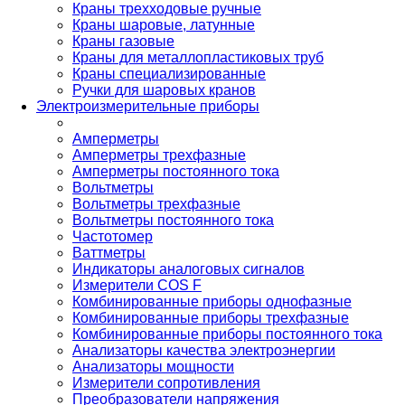
Краны трехходовые ручные
Краны шаровые, латунные
Краны газовые
Краны для металлопластиковых труб
Краны специализированные
Ручки для шаровых кранов
Электроизмерительные приборы
Амперметры
Амперметры трехфазные
Амперметры постоянного тока
Вольтметры
Вольтметры трехфазные
Вольтметры постоянного тока
Частотомер
Ваттметры
Индикаторы аналоговых сигналов
Измерители COS F
Комбинированные приборы однофазные
Комбинированные приборы трехфазные
Комбинированные приборы постоянного тока
Анализаторы качества электроэнергии
Анализаторы мощности
Измерители сопротивления
Преобразователи напряжения