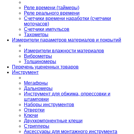
Реле времени (таймеры)
Реле реального времени
Счетчики времени наработки (счетчики
моточасов)
Счетчики импульсов
Тахометры
Измерители параметров материалов и покрытий
Измерители влажности материалов
Виброметры
Толщиномеры
Перечень уцененных товаров
Инструмент
Мегафоны
Дальномеры
Инструмент для обжима, опрессовки и
штамповки
Наборы инструментов
Отвертки
Ключи
Двухкомпонентные клещи
Стрипперы
Аксессуары для монтажного инструмента