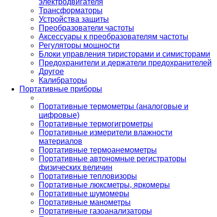
электродвигателя
Трансформаторы
Устройства защиты
Преобразователи частоты
Аксессуары к преобразователям частоты
Регуляторы мощности
Блоки управления тиристорами и симисторами
Предохранители и держатели предохранителей
Другое
Калибраторы
Портативные приборы
Портативные термометры (аналоговые и
цифровые)
Портативные термогигрометры
Портативные измерители влажности
материалов
Портативные термоанемометры
Портативные автономные регистраторы
физических величин
Портативные тепловизоры
Портативные люксметры, яркомеры
Портативные шумомеры
Портативные манометры
Портативные газоанализаторы