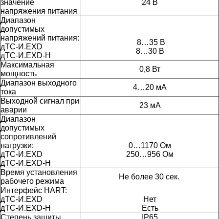
значение
24 В
напряжения питания
Диапазон
допустимых
напряжений питания:
8…35 В
дТС-И.EXD
8…30 В
дТС-И.EXD-H
Максимальная
0,8 Вт
мощность
Диапазон выходного
4…20 мА
тока
Выходной сигнал при
23 мА
аварии
Диапазон
допустимых
сопротивлений
нагрузки:
0…1170 Ом
дТС-И.EXD
250…956 Ом
дТС-И.EXD-H
Время установления
Не более 30 сек.
рабочего режима
Интерфейс
HART:
дТС-И.EXD
Нет
дТС-И.EXD-H
Есть
Степень защиты
IP65