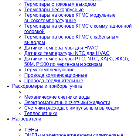
Термопары с токовым выходом
Термопары бескорпусные
Термопары на основе КТМС модульные
высокотемпературные
Термопары на основе КТМС с коммутационной
головкой
Термопары на основе КТМС с кабельным
выводом
Датчики температуры для HVAC
Датчики температуры NTC для HVAC
Датчики температуры PTС, NTC, ХА(К), ЖК(J),
50М, Pt100 по чертежам и эскизам
Термокомплектующие
Провода компенсационные
Провода соединительные
Расходомеры и приборы учета
Механические счетчики воды
Электромагнитные счетчики жидкости
Счетчики расхода с импульсным выходом
Теплосчетчики
Нагреватели
ТЭНы
ЭНГЛы и электронагреватели силиконовые