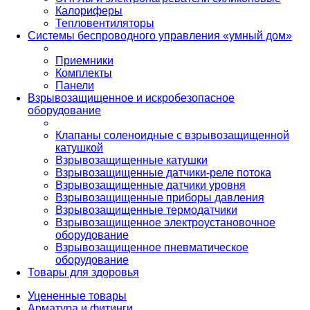
Калориферы
Тепловентиляторы
Системы беспроводного управления «умный дом»
Приемники
Комплекты
Панели
Взрывозащищенное и искробезопасное
оборудование
Клапаны соленоидные с взрывозащищенной
катушкой
Взрывозащищенные катушки
Взрывозащищенные датчики-реле потока
Взрывозащищенные датчики уровня
Взрывозащищенные приборы давления
Взрывозащищенные термодатчики
Взрывозащищенное электроустановочное
оборудование
Взрывозащищенное пневматическое
оборудование
Товары для здоровья
Уцененные товары
Арматура и фитинги