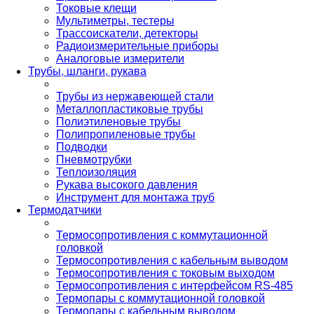
Токовые клещи
Мультиметры, тестеры
Трассоискатели, детекторы
Радиоизмерительные приборы
Аналоговые измерители
Трубы, шланги, рукава
Трубы из нержавеющей стали
Металлопластиковые трубы
Полиэтиленовые трубы
Полипропиленовые трубы
Подводки
Пневмотрубки
Теплоизоляция
Рукава высокого давления
Инструмент для монтажа труб
Термодатчики
Термосопротивления с коммутационной
головкой
Термосопротивления с кабельным выводом
Термосопротивления с токовым выходом
Термосопротивления с интерфейсом RS-485
Термопары с коммутационной головкой
Термопары с кабельным выводом