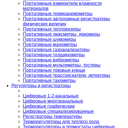
Портативные измерители влажности
материалов
Портативные термоанемометры
Портативные автономные регистраторы
физических величин
Портативные тепловизоры
Портативные люксметры, яркомеры
Портативные шумомеры
Портативные манометры
Портативные газоанализаторы
Портативные толщинометры
Портативные виброметры
Портативные мультиметры, тестеры
Портативные токовые клещи
Портативные трассоискатели, детекторы
Портативные тахометры
Регуляторы и регистраторы
Цифровые 1-2-канальные
Цифровые многоканальные
Цифровые графические
Цифровые специализированные
Регистраторы температуры
Терморегуляторы для теплого пола
Терморегуляторы и термостаты цифровые