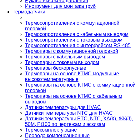
Рукава высокого давления
Инструмент для монтажа труб
Термодатчики
Термосопротивления с коммутационной
головкой
Термосопротивления с кабельным выводом
Термосопротивления с токовым выходом
Термосопротивления с интерфейсом RS-485
Термопары с коммутационной головкой
Термопары с кабельным выводом
Термопары с токовым выходом
Термопары бескорпусные
Термопары на основе КТМС модульные
высокотемпературные
Термопары на основе КТМС с коммутационной
головкой
Термопары на основе КТМС с кабельным
выводом
Датчики температуры для HVAC
Датчики температуры NTC для HVAC
Датчики температуры PTС, NTC, ХА(К), ЖК(J),
50М, Pt100 по чертежам и эскизам
Термокомплектующие
Провода компенсационные