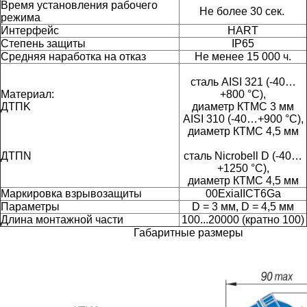
Время установления рабочего
Не более 30 сек.
режима
Интерфейс
HART
Степень защиты
IP65
Средняя наработка на отказ
Не менее 15 000 ч.
сталь AISI 321 (-40…
Материал:
+800 °С),
ДТПK
диаметр КТМС 3 мм
AISI 310 (-40…+900 °С),
диаметр КТМС 4,5 мм
ДТПN
сталь Nicrobell D (-40…
+1250 °С),
диаметр КТМС 4,5 мм
Маркировка взрывозащиты
00ExiaIICT6Ga
Параметры
D = 3 мм, D = 4,5 мм
Длина монтажной части
100...20000 (кратно 100)
Габаритные размеры