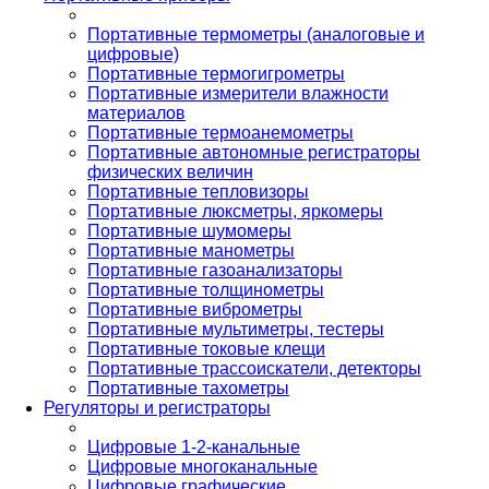
Портативные термометры (аналоговые и
цифровые)
Портативные термогигрометры
Портативные измерители влажности
материалов
Портативные термоанемометры
Портативные автономные регистраторы
физических величин
Портативные тепловизоры
Портативные люксметры, яркомеры
Портативные шумомеры
Портативные манометры
Портативные газоанализаторы
Портативные толщинометры
Портативные виброметры
Портативные мультиметры, тестеры
Портативные токовые клещи
Портативные трассоискатели, детекторы
Портативные тахометры
Регуляторы и регистраторы
Цифровые 1-2-канальные
Цифровые многоканальные
Цифровые графические