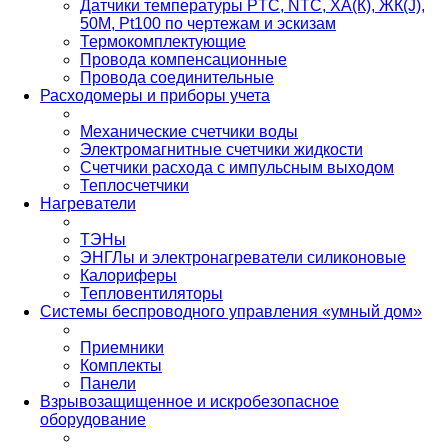
Датчики температуры PTС, NTC, ХА(К), ЖК(J),
50М, Pt100 по чертежам и эскизам
Термокомплектующие
Провода компенсационные
Провода соединительные
Расходомеры и приборы учета
Механические счетчики воды
Электромагнитные счетчики жидкости
Счетчики расхода с импульсным выходом
Теплосчетчики
Нагреватели
ТЭНы
ЭНГЛы и электронагреватели силиконовые
Калориферы
Тепловентиляторы
Системы беспроводного управления «умный дом»
Приемники
Комплекты
Панели
Взрывозащищенное и искробезопасное
оборудование