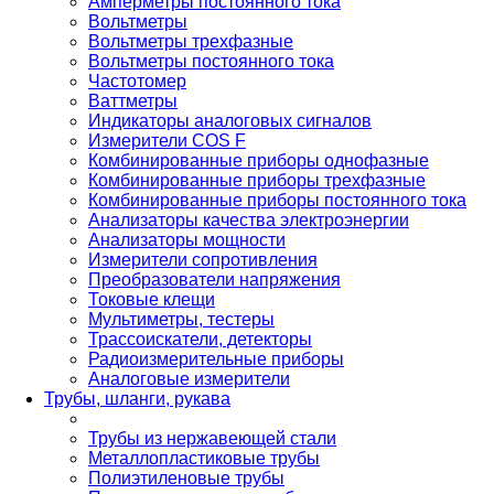
Амперметры постоянного тока
Вольтметры
Вольтметры трехфазные
Вольтметры постоянного тока
Частотомер
Ваттметры
Индикаторы аналоговых сигналов
Измерители COS F
Комбинированные приборы однофазные
Комбинированные приборы трехфазные
Комбинированные приборы постоянного тока
Анализаторы качества электроэнергии
Анализаторы мощности
Измерители сопротивления
Преобразователи напряжения
Токовые клещи
Мультиметры, тестеры
Трассоискатели, детекторы
Радиоизмерительные приборы
Аналоговые измерители
Трубы, шланги, рукава
Трубы из нержавеющей стали
Металлопластиковые трубы
Полиэтиленовые трубы