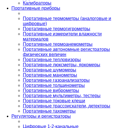
Калибраторы
Портативные приборы
Портативные термометры (аналоговые и
цифровые)
Портативные термогигрометры
Портативные измерители влажности
материалов
Портативные термоанемометры
Портативные автономные регистраторы
физических величин
Портативные тепловизоры
Портативные люксметры, яркомеры
Портативные шумомеры
Портативные манометры
Портативные газоанализаторы
Портативные толщинометры
Портативные виброметры
Портативные мультиметры, тестеры
Портативные токовые клещи
Портативные трассоискатели, детекторы
Портативные тахометры
Регуляторы и регистраторы
Цифровые 1-2-канальные