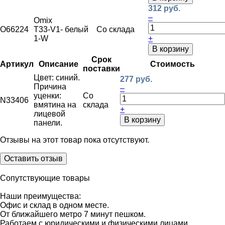
312 руб.
–
Omix
O66224
T33-V1-
белый
Со склада
1-W
+
В корзину
Срок
Артикул
Описание
Стоимость
поставки
Цвет: синий.
277 руб.
Причина
–
уценки:
Со
N33406
вмятина на
склада
+
лицевой
В корзину
панели.
Отзывы на этот товар пока отсутствуют.
Оставить отзыв
Сопутствующие товары
Наши преимущества:
Офис и склад в одном месте.
От ближайшего метро 7 минут пешком.
Работаем с юридическими и физическими лицами.