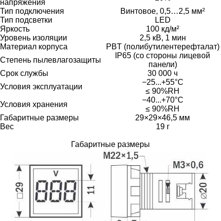
напряжения
Тип подключения
Винтовое, 0,5…2,5 мм²
Тип подсветки
LED
Яркость
100 кд/м²
Уровень изоляции
2,5 кВ, 1 мин
Материал корпуса
PBT (полибутилентерефталат)
IP65 (со стороны лицевой
Степень пылевлагозащиты
панели)
Срок службы
30 000 ч
−25...+55°C
Условия эксплуатации
≤ 90%RH
−40...+70°C
Условия хранения
≤ 90%RH
Габаритные размеры
29×29×46,5 мм
Вес
19 г
Габаритные размеры