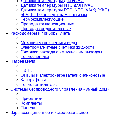
Датчики температуры для HVAC
Датчики температуры NTC для HVAC
Датчики температуры PTС, NTC, ХА(К), ЖК(J),
50М, Pt100 по чертежам и эскизам
Термокомплектующие
Провода компенсационные
Провода соединительные
Расходомеры и приборы учета
Механические счетчики воды
Электромагнитные счетчики жидкости
Счетчики расхода с импульсным выходом
Теплосчетчики
Нагреватели
ТЭНы
ЭНГЛы и электронагреватели силиконовые
Калориферы
Тепловентиляторы
Системы беспроводного управления «умный дом»
Приемники
Комплекты
Панели
Взрывозащищенное и искробезопасное