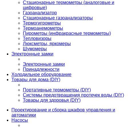
Стационарные термометры (аналоговые и
цифровые)
Газоанализатор
Стационарные газоанализаторы
Термогигрометры
Термоанемометры
Пирометры (инфракрасные термометры)
Тепловизоры
Люксметры, яркомеры
Шумомеры
Электронные замки
Электронные замки
Принадлежности
Холодильное оборудование
Товары для дома (DIY)
Портативные термометры (DIY)
Системы предотвращения протечек воды (DIY)
Товары для здоровья (DIY)
Проектирование и сборка шкафов управления и
автоматики
Насосы