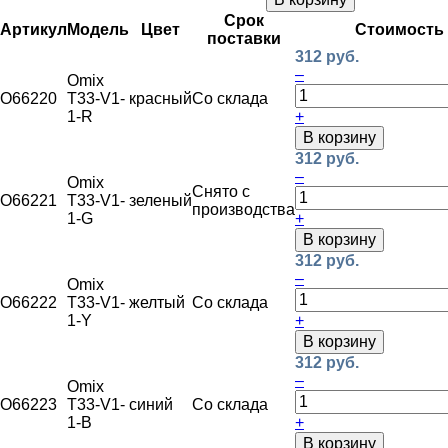
Срок
Артикул
Модель
Цвет
Стоимость
поставки
312 руб.
–
Omix
O66220
T33-V1-
красный
Со склада
1-R
+
В корзину
312 руб.
–
Omix
Снято с
O66221
T33-V1-
зеленый
производства
1-G
+
В корзину
312 руб.
–
Omix
O66222
T33-V1-
желтый
Со склада
1-Y
+
В корзину
312 руб.
–
Omix
O66223
T33-V1-
синий
Со склада
1-B
+
В корзину