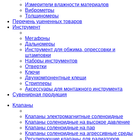
Измерители влажности материалов
Виброметры
Толщиномеры
Перечень уцененных товаров
Инструмент
Мегафоны
Дальномеры
Инструмент для обжима, опрессовки и
штамповки
Наборы инструментов
Отвертки
Ключи
Двухкомпонентные клещи
Стрипперы
Аксессуары для монтажного инструмента
Сувенирная продукция
Клапаны
Клапаны электромагнитные соленоидные
Клапаны соленоидные на высокое давление
Клапаны соленоидные на пар
Клапаны соленоидные на агрессивные среды
Регулирующие клапаны для радиаторов