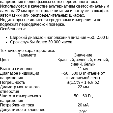
напряжения в однофазных сетях переменного тока.
Используются в качестве альтернативы светосигнальным
лампам 22 мм при контроле питания и нагрузки в шкафах
автоматики или распределительных шкафах.
Индикаторы не являются средствами измерения и не
подлежат периодической поверке.
Особенности:
Широкий диапазон напряжения питания ~50…500 В
Срок службы более 30 000 часов
Технические характеристики:
Параметр
Значение
Цвет
Красный, зеленый, желтый,
синий, белый
Высота символов
11 мм
Диапазон индикации
~50...500 В (питание от
напряжения
измеряемой сети)
Погрешность
±(1,5% + 1 е.м.р.)
Диаметр монтажного
22 мм
отверстия
Частота измеряемого
50…60 Гц
напряжения
Потребление тока
20 мА
Допустимое отклонение
20%