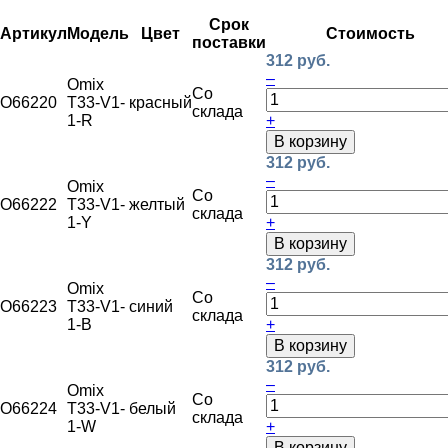
Срок
Артикул
Модель
Цвет
Стоимость
поставки
312 руб.
–
Omix
Со
O66220
T33-V1-
красный
склада
1-R
+
В корзину
312 руб.
–
Omix
Со
O66222
T33-V1-
желтый
склада
1-Y
+
В корзину
312 руб.
–
Omix
Со
O66223
T33-V1-
синий
склада
1-B
+
В корзину
312 руб.
–
Omix
Со
O66224
T33-V1-
белый
склада
1-W
+
В корзину