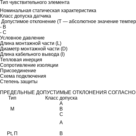
Тип чувствительного элемента
Номинальная статическая характеристика
Класс допуска датчика
Допустимое отклонение (Т — абсолютное значение темпе
- B
- C
Условное давление
Длина монтажной части (L)
Диаметр монтажной части (D)
Длина кабельного вывода (l)
Тепловая инерция
Сопротивление изоляции
Присоединение
Схема подключения
Степень защиты
ПРЕДЕЛЬНЫЕ ДОПУСТИМЫЕ ОТКЛОНЕНИЯ СОГЛАСНО ГОСТ
Тип
Класс допуска
A
M
B
C
A
Pt, П
B