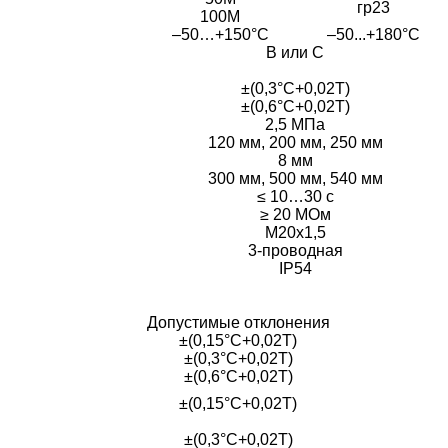
гр23
100М
–50…+150°C
–50...+180°C
B или C
±(0,3°С+0,02T)
±(0,6°С+0,02T)
2,5 МПа
120 мм, 200 мм, 250 мм
8 мм
300 мм, 500 мм, 540 мм
≤ 10…30 с
≥ 20 МОм
М20х1,5
3-проводная
IP54
Допустимые отклонения
±(0,15°С+0,02T)
±(0,3°С+0,02T)
±(0,6°С+0,02T)
±(0,15°С+0,02T)
±(0,3°С+0,02T)