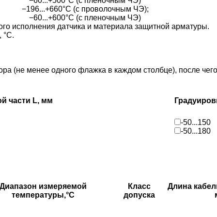
−60...+500°C (с пленочным ЧЭ)
−196...+660°C (с проволочным ЧЭ);
−60...+600°C (с пленочным ЧЭ)
ого исполнения датчика и материала защитной арматуры.
 °С.
 (не менее одного флажка в каждом столбце), после чего 
й части L, мм
Градуиров
-50...150
-50...180
Диапазон измеряемой
Класс
Длина кабел
температуры,°С
допуска