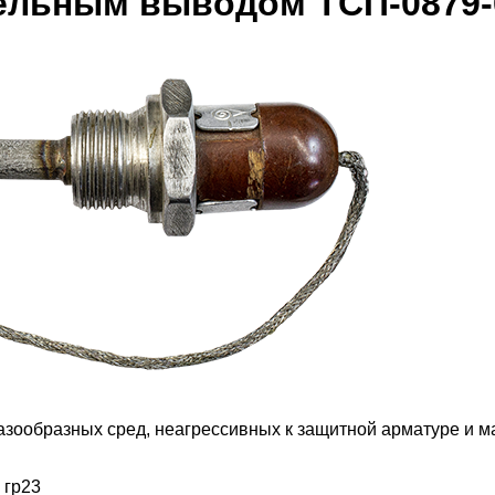
ельным выводом ТСП-0879-0
зообразных сред, неагрессивных к защитной арматуре и ма
 гр23