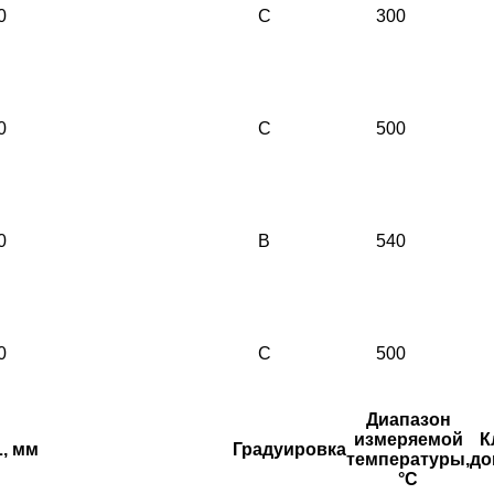
0
C
300
0
C
500
0
B
540
0
C
500
Диапазон
измеряемой
К
, мм
Градуировка
температуры,
до
°С