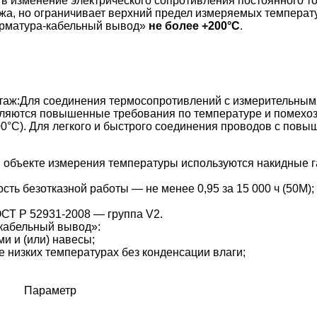
 изменение электрического сопротивления постоянного то
а, но ограничивает верхний предел измеряемых температур
арматура-кабельный вывод»
не более +200°С
.
таж:
Для соединения термосопротивлений с измерительным
ъявляются повышенные требования по температуре и помех
00°С). Для легкого и быстрого соединения проводов с пов
 объекте измерения температуры используются накидные г
сть безотказной работы — не менее 0,95 за 15 000 ч (50М); н
СТ Р 52931-2008 — группа V2.
-кабельный вывод»:
и и (или) навесы;
е низких температурах без конденсации влаги;
Параметр