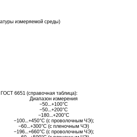
ратуры измеряемой среды)
 6651 (справочная таблица):
Диапазон измерения
−50...+100°С
−50...+200°С
−180...+200°С
−100...+450°C (с проволочным ЧЭ);
−60...+300°C (с пленочным ЧЭ)
−196...+660°C (с проволочным ЧЭ);