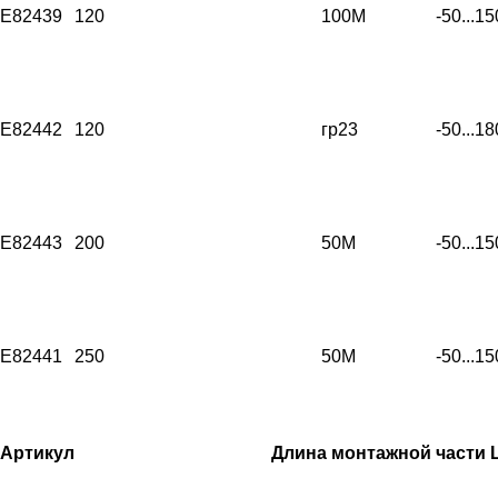
E82439
120
100М
-50...15
E82442
120
гр23
-50...18
E82443
200
50М
-50...15
E82441
250
50М
-50...15
Артикул
Длина монтажной части L