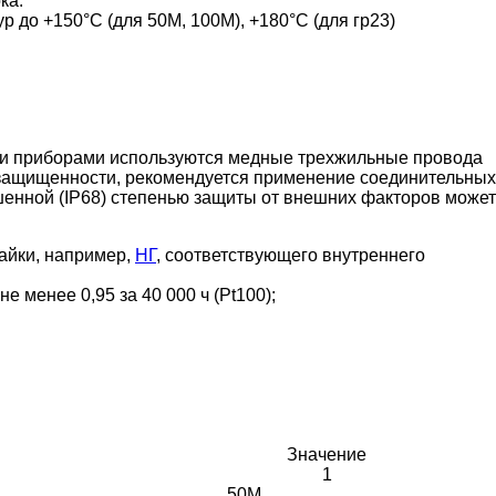
ка.
 до +150°С (для 50М, 100М), +180°С (для гр23)
и приборами используются медные трехжильные провода
озащищенности, рекомендуется применение соединительных
ышенной (IP68) степенью защиты от внешних факторов может
айки, например,
НГ
, соответствующего внутреннего
е менее 0,95 за 40 000 ч (Pt100);
Значение
1
50М