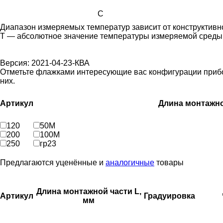
C
Диапазон измеряемых температур зависит от конструктивн
Т — абсолютное значение температуры измеряемой среды,
Версия: 2021-04-23-КВА
Отметьте флажками интересующие вас конфигурации прибора
них.
Артикул
Длина монтажно
120
50М
200
100М
250
гр23
Предлагаются уценённые и
аналогичные
товары
Длина монтажной части L,
Артикул
Градуировка
мм