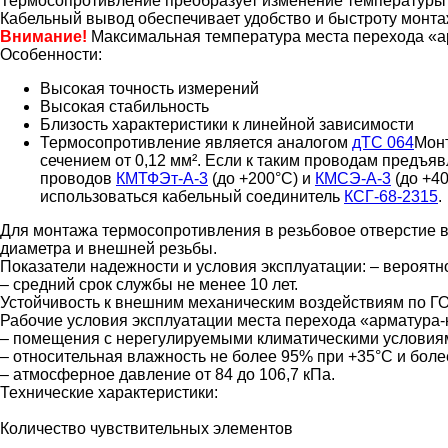
Термосопротивление преобразует изменение температуры в
Кабельный вывод обеспечивает удобство и быстроту монтаж
Внимание!
Максимальная температура места перехода «
Особенности:
Высокая точность измерений
Высокая стабильность
Близость характеристики к линейной зависимости
Термосопротивление является аналогом
дТС 064
Мон
сечением от 0,12 мм². Если к таким проводам пред
проводов
КМТФЭт-А-3
(до +200°С) и
КМСЭ-А-3
(до +4
использоваться кабельный соединитель
КСГ-68-2315
.
Для монтажа термосопротивления в резьбовое отверстие в
диаметра и внешней резьбы.
Показатели надежности и условия эксплуатации:
– вероятно
– средний срок службы не менее 10 лет.
Устойчивость к внешним механическим воздействиям по ГО
Рабочие условия эксплуатации места перехода «арматура
– помещения с нерегулируемыми климатическими условиям
– относительная влажность не более 95% при +35°С и боле
– атмосферное давление от 84 до 106,7 кПа.
Технические характеристики:
Количество чувствительных элементов