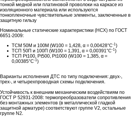
тонкой медной или платиновой проволоки на каркасе из
изоляционного материала или используются
тонкопленочные чувствительные элементы, заключенные в
защитную гильзу
Номинальные статические характеристики (НСХ) по ГОСТ
6651-2009:
-1
ТСМ 50М и 100М (W100 = 1,428, α = 0,00428°С
)
-1
ТСП 50П и 100П (W100 = 1,391, α = 0,00391°С
)
ТСП Pt100, Pt500, Pt1000 (W100 = 1,385, α =
-1
0,00385°С
)
Варианты исполнения ДТС по типу подключения: двух-,
трех-, и четырехпроводная схемы подключения.
Устойчивость к внешним механическим воздействиям по
ГОСТ Р 52931-2008: термопреобразователи сопротивления
без монтажных элементов (в металлической гладкой
защитной арматуре) соответствуют группе V2, остальные
группе N2.