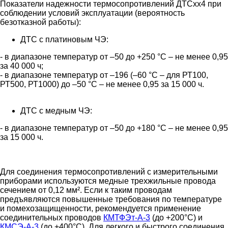
Показатели надежности термосопротивлений ДТСхх4 при
соблюдении условий эксплуатации (вероятность
безотказной работы):
ДТС с платиновым ЧЭ:
- в диапазоне температур от –50 до +250 °С – не менее 0,95
за 40 000 ч;
- в диапазоне температур от –196 (–60 °С – для РТ100,
РТ500, РТ1000) до –50 °С – не менее 0,95 за 15 000 ч.
ДТС с медным ЧЭ:
- в диапазоне температур от –50 до +180 °С – не менее 0,95
за 15 000 ч.
Для соединения термосопротивлений с измерительными
приборами используются медные трехжильные провода
сечением от 0,12 мм². Если к таким проводам
предъявляются повышенные требования по температуре
и помехозащищенности, рекомендуется применение
соединительных проводов
КМТФЭт-А-3
(до +200°С) и
КМСЭ-А-3
(до +400°С). Для легкого и быстрого соединения