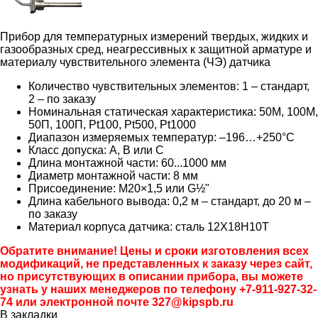
Прибор для температурных измерений твердых, жидких и
газообразных сред, неагрессивных к защитной арматуре и
материалу чувствительного элемента (ЧЭ) датчика
Количество чувствительных элементов: 1 – стандарт,
2 – по заказу
Номинальная статическая характеристика: 50М, 100М,
50П, 100П, Pt100, Pt500, Pt1000
Диапазон измеряемых температур: –196…+250°C
Класс допуска: A, B или C
Длина монтажной части: 60...1000 мм
Диаметр монтажной части: 8 мм
Присоединение: М20×1,5 или G½"
Длина кабельного вывода: 0,2 м – стандарт, до 20 м –
по заказу
Материал корпуса датчика: сталь 12Х18Н10Т
Обратите внимание! Цены и сроки изготовления всех
модификаций, не представленных к заказу через сайт,
но присутствующих в описании прибора, вы можете
узнать у наших менеджеров по телефону +7-911-927-32-
74 или электронной почте 327@kipspb.ru
В закладки