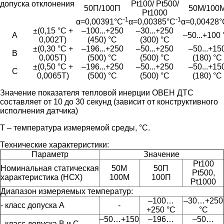
допуска
отклонения
Pt100/ Pt500/
50П/100П
50М/100
Pt1000
-1
-1
α=0,00391°С
α=0,00385°С
α=0,00428°
±(0,15 °С +
–100...+250
–30...+250
A
–50...+100
0,002Т)
(450) °С
(300) °С
±(0,30 °С +
–196...+250
–50...+250
–50...+15
B
0,005Т)
(500) °С
(500) °С
(180) °С
±(0,50 °С +
–196...+250
–50...+250
–50...+15
C
0,0065Т)
(500) °С
(500) °С
(180) °С
Значение показателя тепловой инерции ОВЕН ДТС
составляет от 10 до 30 секунд (зависит от конструктивного
исполнения датчика)
Т – температура измеряемой среды, °С.
Технические характеристики:
Параметр
Значение
Pt100
Номинальная статическая
50М
50П
Pt500,
характеристика (НСХ)
100М
100П
Pt1000
Диапазон измеряемых температур:
–100…
–30…+250
- класс допуска А
-
+250 °C
°C
–50…+150
–196…
–50…
- класс допуска В и С