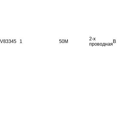
2-х
V83345
1
50М
B
проводная