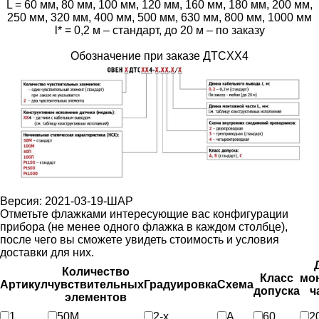
L = 60 мм, 80 мм, 100 мм, 120 мм, 160 мм, 180 мм, 200 мм,
250 мм, 320 мм, 400 мм, 500 мм, 630 мм, 800 мм, 1000 мм
l* = 0,2 м – стандарт, до 20 м – по заказу
Обозначение при заказе ДТСXX4
Версия: 2021-03-19-ШАР
Отметьте флажками интересующие вас конфигурации
прибора (не менее одного флажка в каждом столбце),
после чего вы сможете увидеть стоимость и условия
доставки для них.
Количество
Класс
мо
Артикул
чувствительных
Градуировка
Схема
допуска
ч
элементов
1
50М
2-х
A
60
2