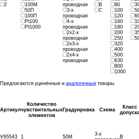
2
100М
проводная
B
80
3
50П
3-х
С
100
5
100П
проводная
120
6
Pt100
4-х
160
1
Pt1000
проводная
180
2
2х2-х
200
3
проводная
250
5
2х3-х
320
проводная
400
2х4-х
500
проводная
630
800
1000
Предлагаются уценённые и
аналогичные
товары
Количество
Класс
Артикул
чувствительных
Градуировка
Схема
допуск
элементов
3-х
V95543
1
50М
B