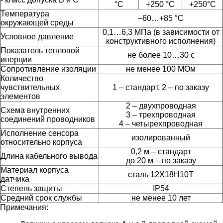
°C
+250 °C
+250°C
Температура
–60…+85 °C
окружающей среды
0,1…6,3 МПа (в зависимости от
Условное давление
конструктивного исполнения)
Показатель тепловой
не более 10…30 с
инерции
Сопротивление изоляции
не менее 100 МОм
Количество
чувствительных
1 – стандарт, 2 – по заказу
элементов
2 – двухпроводная
Схема внутренних
3 – трехпроводная
соединений проводников
4 – четырехпроводная
Исполнение сенсора
изолированный
относительно корпуса
0,2 м – стандарт
Длина кабельного вывода
до 20 м – по заказу
Материал корпуса
сталь 12Х18Н10Т
датчика
Степень защиты
IP54
Средний срок службы
не менее 10 лет
Примечания: