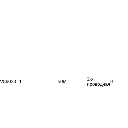
2-х
V86033
1
50М
B
проводная