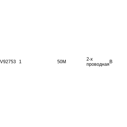
2-х
V92753
1
50М
B
проводная