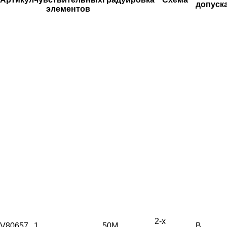
допуск
элементов
2-х
V80657
1
50М
B