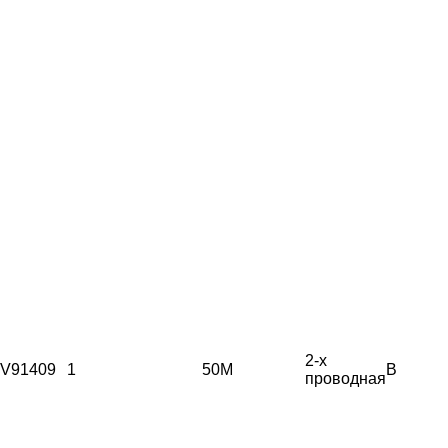
2-х
V91409
1
50М
B
проводная