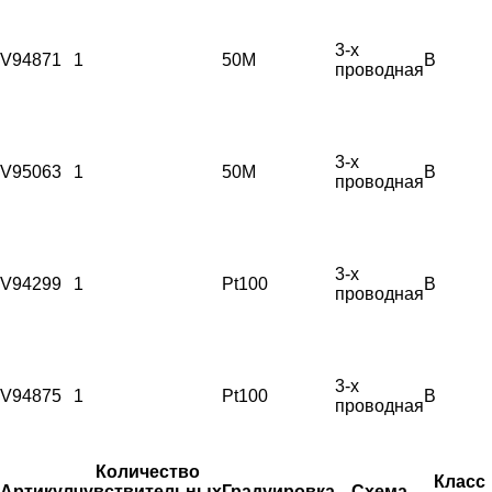
3-х
V94871
1
50М
B
проводная
3-х
V95063
1
50М
B
проводная
3-х
V94299
1
Pt100
B
проводная
3-х
V94875
1
Pt100
B
проводная
Количество
Класс
Артикул
чувствительных
Градуировка
Схема