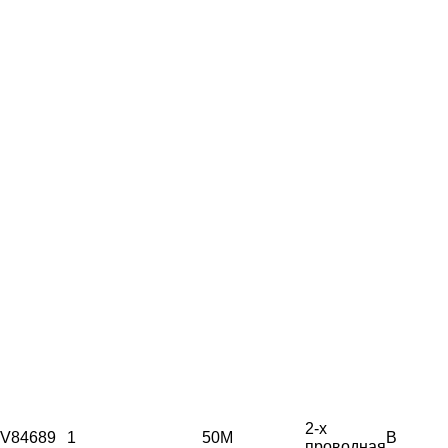
2-х
V84689
1
50М
B
проводная