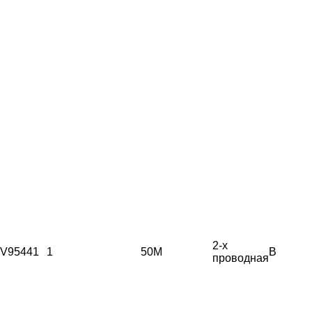
2-х
V95441
1
50М
B
проводная