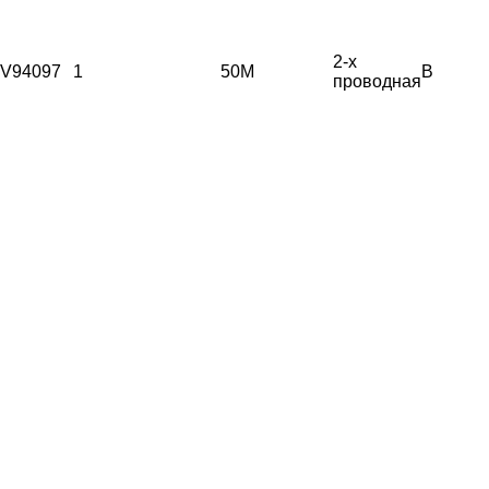
2-х
V94097
1
50М
B
проводная