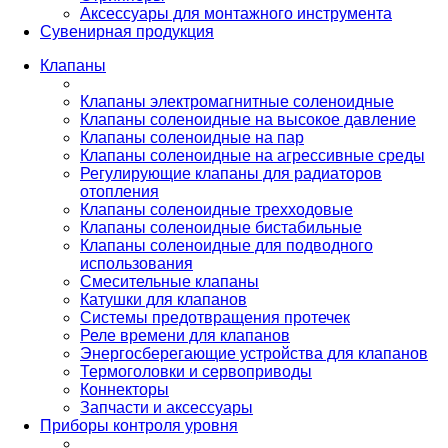
Аксессуары для монтажного инструмента
Сувенирная продукция
Клапаны
Клапаны электромагнитные соленоидные
Клапаны соленоидные на высокое давление
Клапаны соленоидные на пар
Клапаны соленоидные на агрессивные среды
Регулирующие клапаны для радиаторов
отопления
Клапаны соленоидные трехходовые
Клапаны соленоидные бистабильные
Клапаны соленоидные для подводного
использования
Смесительные клапаны
Катушки для клапанов
Системы предотвращения протечек
Реле времени для клапанов
Энергосберегающие устройства для клапанов
Термоголовки и сервоприводы
Коннекторы
Запчасти и аксессуары
Приборы контроля уровня