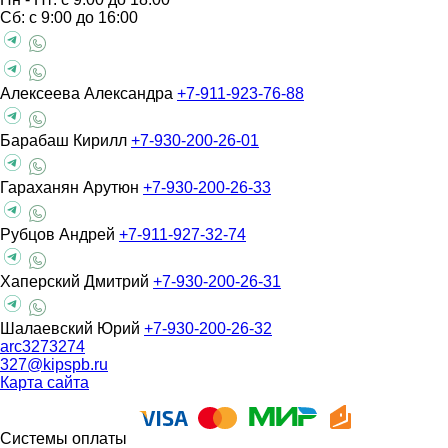
Сб: с 9:00 до 16:00
Алексеева Александра
+7-911-923-76-88
Барабаш Кирилл
+7-930-200-26-01
Гараханян Арутюн
+7-930-200-26-33
Рубцов Андрей
+7-911-927-32-74
Хаперский Дмитрий
+7-930-200-26-31
Шалаевский Юрий
+7-930-200-26-32
arc3273274
327@kipspb.ru
Карта сайта
Системы оплаты