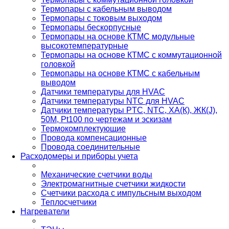
Термопары с кабельным выводом
Термопары с токовым выходом
Термопары бескорпусные
Термопары на основе КТМС модульные
высокотемпературные
Термопары на основе КТМС с коммутационной
головкой
Термопары на основе КТМС с кабельным
выводом
Датчики температуры для HVAC
Датчики температуры NTC для HVAC
Датчики температуры PTС, NTC, ХА(К), ЖК(J),
50М, Pt100 по чертежам и эскизам
Термокомплектующие
Провода компенсационные
Провода соединительные
Расходомеры и приборы учета
Механические счетчики воды
Электромагнитные счетчики жидкости
Счетчики расхода с импульсным выходом
Теплосчетчики
Нагреватели