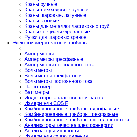
Краны ручные
Краны трехходовые ручные
Краны шаровые, латунные
Краны газовые
Краны для металлопластиковых труб
Краны специализированные
Ручки для шаровых кранов
Электроизмерительные приборы
Амперметры
Амперметры трехфазные
Амперметры постоянного тока
Вольтметры
Вольтметры трехфазные
Вольтметры постоянного тока
Частотомер
Ваттметры
Индикаторы аналоговых сигналов
Измерители COS F
Комбинированные приборы однофазные
Комбинированные приборы трехфазные
Комбинированные приборы постоянного тока
Анализаторы качества электроэнергии
Анализаторы мощности
Измерители сопротивления