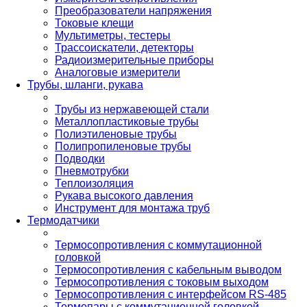
Преобразователи напряжения
Токовые клещи
Мультиметры, тестеры
Трассоискатели, детекторы
Радиоизмерительные приборы
Аналоговые измерители
Трубы, шланги, рукава
Трубы из нержавеющей стали
Металлопластиковые трубы
Полиэтиленовые трубы
Полипропиленовые трубы
Подводки
Пневмотрубки
Теплоизоляция
Рукава высокого давления
Инструмент для монтажа труб
Термодатчики
Термосопротивления с коммутационной
головкой
Термосопротивления с кабельным выводом
Термосопротивления с токовым выходом
Термосопротивления с интерфейсом RS-485
Термопары с коммутационной головкой