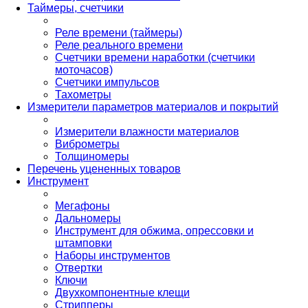
Таймеры, счетчики
Реле времени (таймеры)
Реле реального времени
Счетчики времени наработки (счетчики
моточасов)
Счетчики импульсов
Тахометры
Измерители параметров материалов и покрытий
Измерители влажности материалов
Виброметры
Толщиномеры
Перечень уцененных товаров
Инструмент
Мегафоны
Дальномеры
Инструмент для обжима, опрессовки и
штамповки
Наборы инструментов
Отвертки
Ключи
Двухкомпонентные клещи
Стрипперы