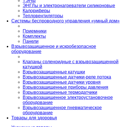
ТЭНы
ЭНГЛы и электронагреватели силиконовые
Калориферы
Тепловентиляторы
Системы беспроводного управления «умный дом»
Приемники
Комплекты
Панели
Взрывозащищенное и искробезопасное
оборудование
Клапаны соленоидные с взрывозащищенной
катушкой
Взрывозащищенные катушки
Взрывозащищенные датчики-реле потока
Взрывозащищенные датчики уровня
Взрывозащищенные приборы давления
Взрывозащищенные термодатчики
Взрывозащищенное электроустановочное
оборудование
Взрывозащищенное пневматическое
оборудование
Товары для здоровья