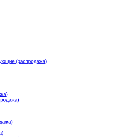
ующие (распродажа)
жа)
продажа)
дажа)
а)