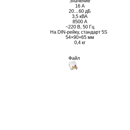
Значение
16 А
20…60 дБ
3,5 кВА
8500 А
~220 В, 50 Гц
На DIN-рейку, стандарт 5S
54×90×65 мм
0,4 кг
Файл