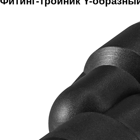
Фитинг-тройник Y-образный