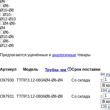
Ø6
Ø8-
Ø10-Ø8
Ø10-
Ø12-Ø10
Ø4-Ø8-
Ø4
Ø6-
Ø10-Ø6
Ø8-
Ø12-Ø8
Предлагаются уценённые и
аналогичные
товары
Артикул
Модель
Срок поставки
Трубка, мм
94 р
–
O97930
ТТПР.3.12-0604
Ø4-Ø6-Ø4
Со склада
В к
104 
–
O97931
ТТПР.3.12-0806
Ø6-Ø8-Ø6
Со склада
В к
135 