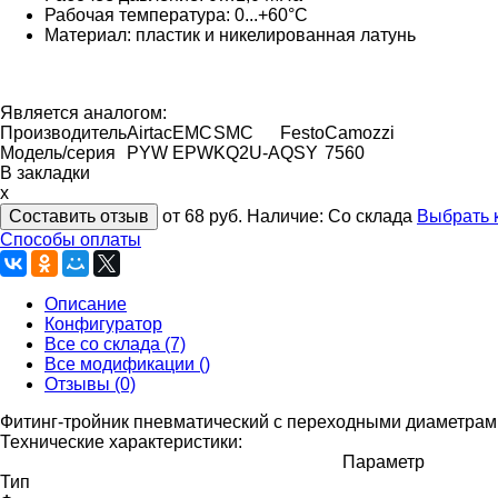
Рабочая температура: 0...+60°С
Материал: пластик и никелированная латунь
Является аналогом:
Производитель
Airtac
EMC
SMC
Festo
Camozzi
Модель/серия
PYW
EPW
KQ2U-A
QSY
7560
В закладки
x
Составить отзыв
от 68
руб.
Наличие:
Со склада
Выбрать 
Способы оплаты
Описание
Конфигуратор
Все со склада (7)
Все модификации ()
Отзывы (0)
Фитинг-тройник пневматический с переходными диаметрами
Технические характеристики:
Параметр
Тип