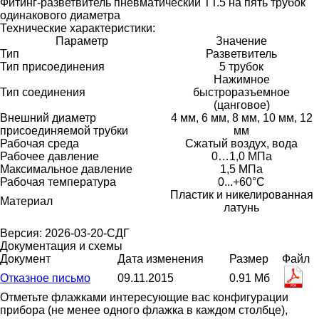
Фитинг-разветвитель пневматический ТТ.5 на пять трубок
одинакового диаметра
Технические характеристики:
Параметр
Значение
Тип
Разветвитель
Тип присоединения
5 трубок
Нажимное
Тип соединения
быстроразъемное
(цанговое)
Внешний диаметр
4 мм, 6 мм, 8 мм, 10 мм, 12
присоединяемой трубки
мм
Рабочая среда
Сжатый воздух, вода
Рабочее давление
0…1,0 МПа
Максимальное давление
1,5 МПа
Рабочая температура
0...+60°С
Пластик и никелированная
Материал
латунь
Версия: 2026-03-20-СДГ
Документация и схемы
Документ
Дата изменения
Размер
Файл
Отказное письмо
09.11.2015
0.91 Мб
Отметьте флажками интересующие вас конфигурации
прибора (не менее одного флажка в каждом столбце),