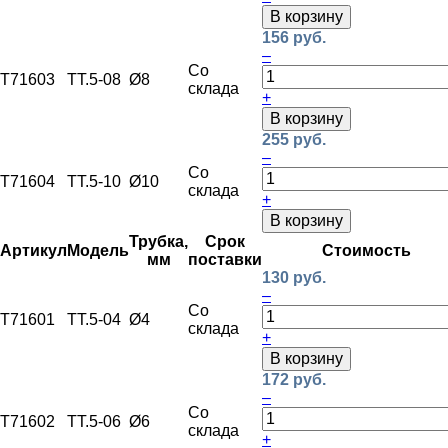
В корзину
156 руб.
–
Со
T71603
ТТ.5-08
Ø8
склада
+
В корзину
255 руб.
–
Со
T71604
ТТ.5-10
Ø10
склада
+
В корзину
Трубка,
Срок
Артикул
Модель
Стоимость
мм
поставки
130 руб.
–
Со
T71601
ТТ.5-04
Ø4
склада
+
В корзину
172 руб.
–
Со
T71602
ТТ.5-06
Ø6
склада
+