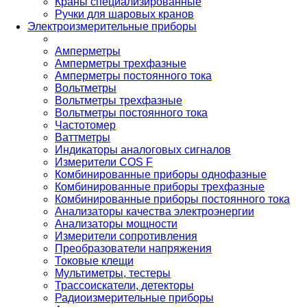
Краны специализированные
Ручки для шаровых кранов
Электроизмерительные приборы
Амперметры
Амперметры трехфазные
Амперметры постоянного тока
Вольтметры
Вольтметры трехфазные
Вольтметры постоянного тока
Частотомер
Ваттметры
Индикаторы аналоговых сигналов
Измерители COS F
Комбинированные приборы однофазные
Комбинированные приборы трехфазные
Комбинированные приборы постоянного тока
Анализаторы качества электроэнергии
Анализаторы мощности
Измерители сопротивления
Преобразователи напряжения
Токовые клещи
Мультиметры, тестеры
Трассоискатели, детекторы
Радиоизмерительные приборы