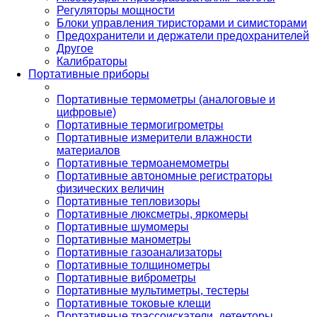
Регуляторы мощности
Блоки управления тиристорами и симисторами
Предохранители и держатели предохранителей
Другое
Калибраторы
Портативные приборы
Портативные термометры (аналоговые и
цифровые)
Портативные термогигрометры
Портативные измерители влажности
материалов
Портативные термоанемометры
Портативные автономные регистраторы
физических величин
Портативные тепловизоры
Портативные люксметры, яркомеры
Портативные шумомеры
Портативные манометры
Портативные газоанализаторы
Портативные толщинометры
Портативные виброметры
Портативные мультиметры, тестеры
Портативные токовые клещи
Портативные трассоискатели, детекторы