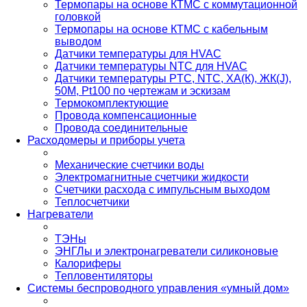
Термопары на основе КТМС с коммутационной
головкой
Термопары на основе КТМС с кабельным
выводом
Датчики температуры для HVAC
Датчики температуры NTC для HVAC
Датчики температуры PTС, NTC, ХА(К), ЖК(J),
50М, Pt100 по чертежам и эскизам
Термокомплектующие
Провода компенсационные
Провода соединительные
Расходомеры и приборы учета
Механические счетчики воды
Электромагнитные счетчики жидкости
Счетчики расхода с импульсным выходом
Теплосчетчики
Нагреватели
ТЭНы
ЭНГЛы и электронагреватели силиконовые
Калориферы
Тепловентиляторы
Системы беспроводного управления «умный дом»