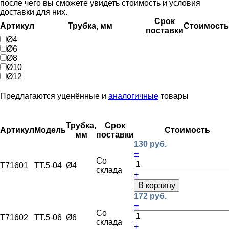
после чего вы сможете увидеть стоимость и условия
доставки для них.
Срок
Артикул
Трубка, мм
Стоимость
поставки
Ø4
Ø6
Ø8
Ø10
Ø12
Предлагаются уценённые и
аналогичные
товары
Трубка,
Срок
Артикул
Модель
Стоимость
мм
поставки
130 руб.
–
Со
T71601
ТТ.5-04
Ø4
склада
+
В корзину
172 руб.
–
Со
T71602
ТТ.5-06
Ø6
склада
+